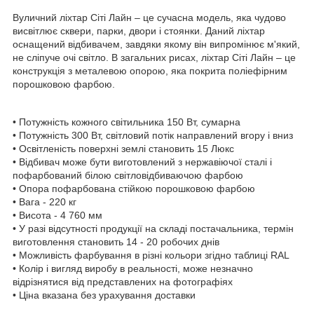
Вуличний ліхтар Сіті Лайн – це сучасна модель, яка чудово
висвітлює сквери, парки, двори і стоянки. Даний ліхтар
оснащений відбивачем, завдяки якому він випромінює м'який,
не сліпуче очі світло. В загальних рисах, ліхтар Сіті Лайн – це
конструкція з металевою опорою, яка покрита поліефірним
порошковою фарбою.
• Потужність кожного світильника 150 Вт, сумарна
• Потужність 300 Вт, світловий потік направлений вгору і вниз
• Освітленість поверхні землі становить 15 Люкс
• Відбивач може бути виготовлений з нержавіючої сталі і
пофарбований білою світловідбиваючою фарбою
• Опора пофарбована стійкою порошковою фарбою
• Вага - 220 кг
• Висота - 4 760 мм
• У разі відсутності продукції на складі постачальника, термін
виготовлення становить 14 - 20 робочих днів
• Можливість фарбування в різні кольори згідно таблиці RAL
• Колір і вигляд виробу в реальності, може незначно
відрізнятися від представлених на фотографіях
• Ціна вказана без урахування доставки