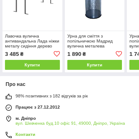
Лавочка вулична
Урна для сміття з
Урна
антивандальна Лада ніжки
попільничкою Мадрид
попі
металу сидіння дерево
вулична металева
вули
1500 мм (Продмаш-ТМ)
(Продмаш-ТМ)
(Пр
3 485
1 890
1 7
₴
₴
Купити
Купити
Про нас
98% позитивних з 182 відгуків за рік
Працює з 27.12.2012
м. Дніпро
вул. Шевченка буд.10 офіс 91, 49000, Дніпро, Україна
Контакти