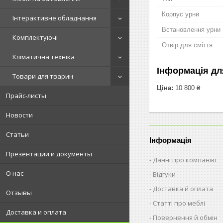
Корпус урни
Інтерактивне обладнання
Встановлення урни
Комплектуючі
Отвір для сміття
Кліматична техніка
Інформація дл
Товари для тварин
Ціна:
10 800 ₴
Прайс-листы
Новости
Статьи
Інформація
Презентации и документы
Данні про компанію
О нас
Відгуки
Доставка й оплата
Отзывы
Статті про меблі
Доставка и оплата
Повернення й обмін