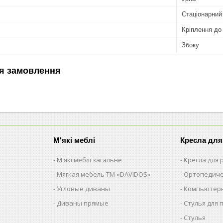
Стаціонарний
Кріплення до
Збоку
я замовлення
М'які меблі
Кресла для
М'які меблі загальне
Кресла для
Мягкая мебель ТМ «DAVIDOS»
Ортопедиче
Угловые диваны
Компьютерн
Диваны прямые
Стулья для 
Стулья