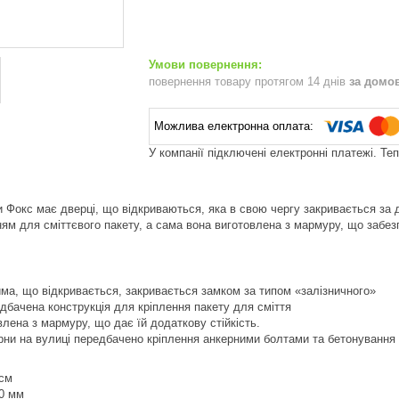
повернення товару протягом 14 днів
за домо
У компанії підключені електронні платежі. Те
и Фокс має дверці, що відкриваються, яка в свою чергу закривається за 
ям для сміттєвого пакету, а сама вона виготовлена з мармуру, що забезп
има, що відкривається, закривається замком за типом «залізничного»
едбачена конструкція для кріплення пакету для сміття
лена ​​з мармуру, що дає їй додаткову стійкість.
рни на вулиці передбачено кріплення анкерними болтами та бетонування
 см
70 мм