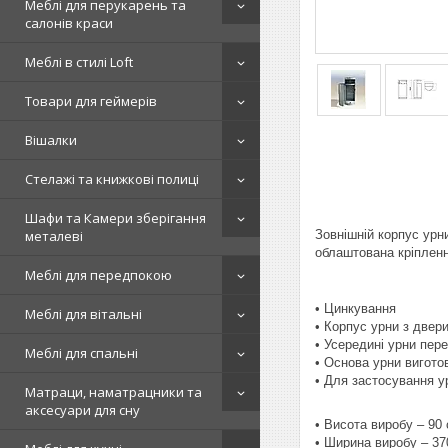
Меблі для перукарень та
салонів краси
Меблі в стилі Loft
Товари для геймерів
Вішалки
Стелажі та книжкові полиці
Шафи та Камери зберігання
Зовнішній корпус урн
металеві
облаштована кріпленн
Меблі для передпокою
• Цинкування
Меблі для вітальні
• Корпус урни з двер
• Усередині урни пер
Меблі для спальні
• Основа урни виготов
• Для застосування у
Матраци, наматрацники та
аксесуари для сну
• Висота виробу – 90
• Ширина виробу – 3