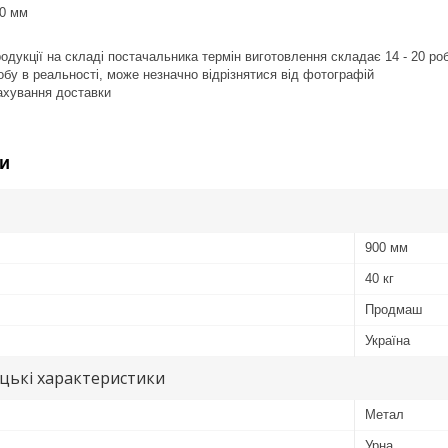
70 мм
продукції на складі постачальника термін виготовлення складає 14 - 20 ро
робу в реальності, може незначно відрізнятися від фотографій
рахування доставки
и
900 мм
40 кг
Продмаш
Україна
цькі характеристики
Метал
Урна