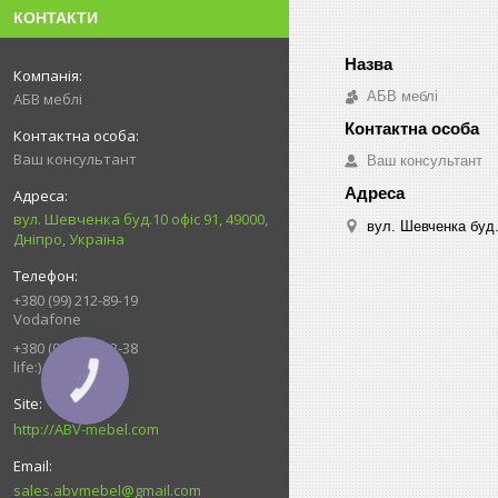
КОНТАКТИ
АБВ меблі
АБВ меблі
Ваш консультант
Ваш консультант
вул. Шевченка буд.10 офіс 91, 49000,
вул. Шевченка буд.
Дніпро, Україна
+380 (99) 212-89-19
Vodafone
+380 (93) 539-92-38
life:)
КНОПКА
ЗВ'ЯЗКУ
http://ABV-mebel.com
sales.abvmebel@gmail.com