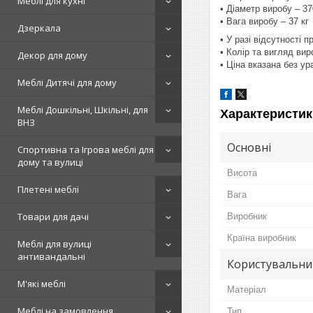
Меблі для кухні
• Діаметр виробу – 3
• Вага виробу – 37 кг
Дзеркала
• У разі відсутності 
• Колір та вигляд ви
Декор для дому
• Ціна вказана без у
Меблі Дитячі для дому
Меблі Дошкільні, Шкільні, для
Характеристик
ВНЗ
Основні
Спортивна та Ігрова меблі для
дому та вулиці
Висота
Плетені меблі
Вага
Товари для дачі
Виробник
Країна виробник
Меблі для вулиці
антивандальні
Користувальни
М'які меблі
Матеріал
Меблі на замовлення
Тип