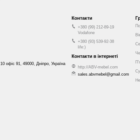
Г
По
+380 (99) 212-89-19
Vodafone
Ві
+380 (93) 539-92-38
Се
life:)
Че
Пʼ
10 офіс 91, 49000, Дніпро, Україна
http://ABV-mebel.com
Су
sales.abvmebel@gmail.com
Не