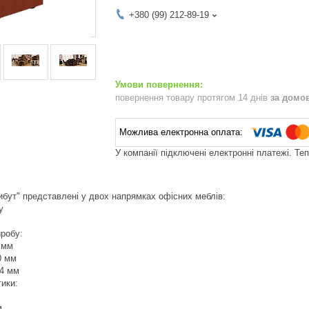
+380 (99) 212-89-19
повернення товару протягом 14 днів
за домо
У компанії підключені електронні платежі. Те
рибут" представлені у двох напрямках офісних меблів:
у
иробу:
 мм
0 мм
54 мм
тики:
м