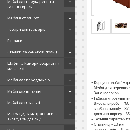
Меблі для перукарень та
салонів краси
Меблі в стилі Loft
Товари для геймерів
Вішалки
Стелажі та книжкові полиці
Шафи та Камери зберігання
металеві
Меблі для передпокою
• Корпусні меблі "Ат
- Меблі для персонал
Меблі для вітальні
- Зона reception
• Габаритні розміри в
Меблі для спальні
- Висота виробу - 750
- глибина виробу - 37
Матраци, наматрацники та
- довжина виробу - 3
аксесуари для сну
• Технічні характерис
- Стільниці - 18 мм
- опори столів – 18 м