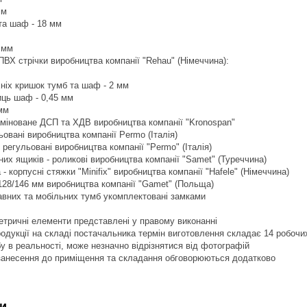
мм
 та шаф - 18 мм
3 мм
ПВХ стрічки виробництва компанії "Rehau" (Німеччина):
хніх кришок тумб та шаф - 2 мм
иць шаф - 0,45 мм
мм
аміноване ДСП та ХДВ виробництва компанії "Kronospan"
льовані виробництва компанії Permo (Італія)
 регульовані виробництва компанії "Permo" (Італія)
них ящиків - роликові виробництва компанії "Samet" (Туреччина)
- корпусні стяжки "Minifix" виробництва компанії "Hafele" (Німеччина)
 128/146 мм виробництва компанії "Gamet" (Польща)
авних та мобільних тумб укомплектовані замками
тричні елементи представлені у правому виконанні
продукції на складі постачальника термін виготовлення складає 14 робочи
бу в реальності, може незначно відрізнятися від фотографій
 занесення до приміщення та складання обговорюються додатково
и