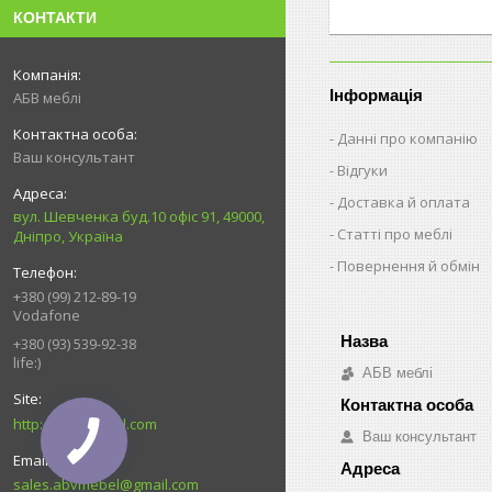
КОНТАКТИ
Інформація
АБВ меблі
Данні про компанію
Ваш консультант
Відгуки
Доставка й оплата
вул. Шевченка буд.10 офіс 91, 49000,
Статті про меблі
Дніпро, Україна
Повернення й обмін
+380 (99) 212-89-19
Vodafone
+380 (93) 539-92-38
life:)
АБВ меблі
http://ABV-mebel.com
Ваш консультант
sales.abvmebel@gmail.com