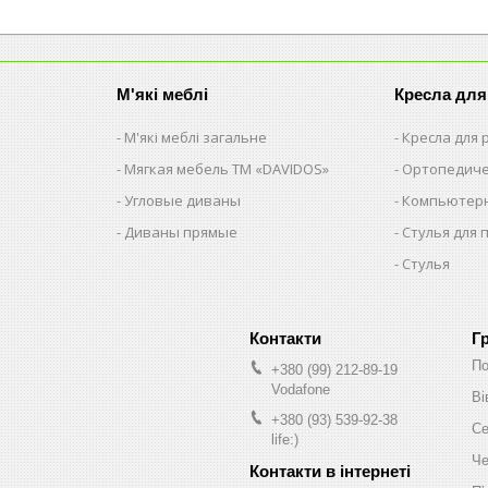
М'які меблі
Кресла для
М'які меблі загальне
Кресла для
Мягкая мебель ТМ «DAVIDOS»
Ортопедиче
Угловые диваны
Компьютерн
Диваны прямые
Стулья для 
Стулья
Г
По
+380 (99) 212-89-19
Vodafone
Ві
+380 (93) 539-92-38
Се
life:)
Че