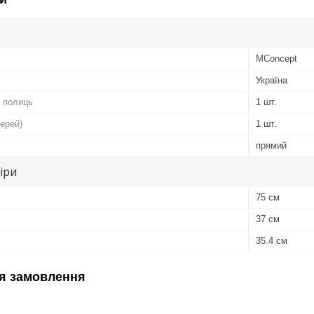
MConcept
Україна
х полиць
1 шт.
верей)
1 шт.
прямий
іри
75 см
37 см
35.4 см
я замовлення