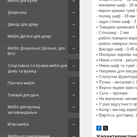
Меблі для кухні
- боковини шаф - 18 
- верхні кришки тумб
Дзеркала
- полиці шаф - 18 мм
- задні стінки шаф - 
Декор для дому
• Товщина кромкової 
- Стільниці - 2 мм
Меблі Дитячі для дому
- робочі поверхні вер
- робочі поверхні пол
Меблі Дошкільні, Шкільні, для
- фасади шаф - 0,45 
ВНЗ
• Матеріал виробів л
• Ніжки столів - регу
Спортивна та Ігрова меблі для
• Ніжки шаф та тумб -
дому та вулиці
• Напрямні для висув
• Сполучна фурнітура 
• Ручки – металеві L
Плетені меблі
• Верхні ящики прист
• Скло – прозоре
Товари для дачі
• На малюнках несиме
• У разі відсутності 
Меблі для вулиці
• Колір і вигляд виро
антивандальні
• Вартість доставки,
М'які меблі
Меблі на замовлення
Характеристик