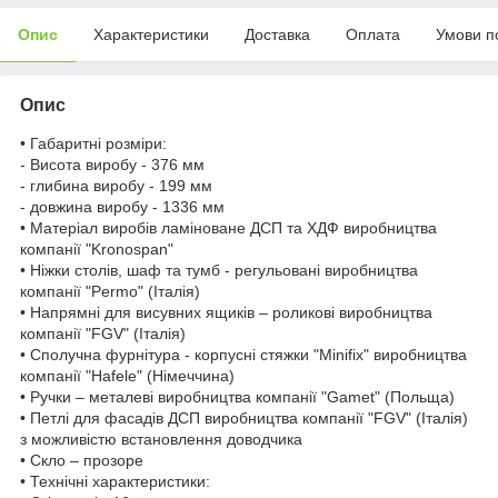
Опис
Характеристики
Доставка
Оплата
Умови п
Опис
• Габаритні розміри:
- Висота виробу - 376 мм
- глибина виробу - 199 мм
- довжина виробу - 1336 мм
• Матеріал виробів ламіноване ДСП та ХДФ виробництва
компанії "Kronospan"
• Ніжки столів, шаф та тумб - регульовані виробництва
компанії "Permo" (Італія)
• Напрямні для висувних ящиків – роликові виробництва
компанії "FGV" (Італія)
• Сполучна фурнітура - корпусні стяжки "Minifix" виробництва
компанії "Hafele" (Німеччина)
• Ручки – металеві виробництва компанії "Gamet" (Польща)
• Петлі для фасадів ДСП виробництва компанії "FGV" (Італія)
з можливістю встановлення доводчика
• Скло – прозоре
• Технічні характеристики: