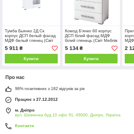
Тумба Бьянко 2Д Ск
Комод Б'янко 60 корпус
Прил
корпус ДСП белый фасад
ДСП білий фасад МДФ
корп
МДФ белый глянец (Світ
білий глянець (Світ Меблів
МДФ 
Меблів ТМ)
ТМ)
Мебл
5 911
5 134
2 1
₴
₴
Купити
Купити
Про нас
98% позитивних з 182 відгуків за рік
Працює з 27.12.2012
м. Дніпро
вул. Шевченка буд.10 офіс 91, 49000, Дніпро, Україна
Контакти