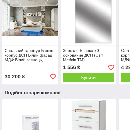
Спальний гарнітур Б'янко
Зеркало Бьянко 70
Стіл
корпус ДСП Білий фасад
основание ДСП (Світ
корп
МДФ Білий глянець,
Меблів TM)
МДФ 
вставки Дуб сонома (Світ
Мебл
1 556
4 2
₴
Меблів ТМ)
30 200
₴
Купити
Подібні товари компанії