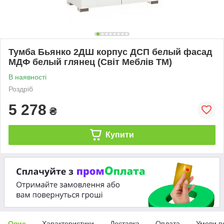
Тумба Бьянко 2ДШ корпус ДСП белый фасад
МДФ белый глянец (Світ Меблів ТМ)
В наявності
Роздріб
5 278
₴
Купити
Опис
Характеристики
Доставка
Оплата
Умови п