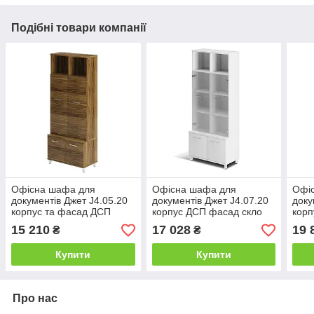
Подібні товари компанії
Офісна шафа для
Офісна шафа для
Офі
документів Джет J4.05.20
документів Джет J4.07.20
доку
корпус та фасад ДСП
корпус ДСП фасад скло
корп
висота 1954 мм
висота 1954 мм
висо
15 210
17 028
19 
₴
₴
(MConcept-ТМ)
(MConcept-ТМ)
(MC
Купити
Купити
Про нас