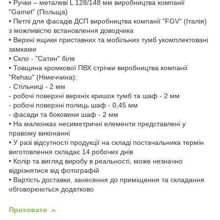
• Ручки – металеві L 128/148 мм виробництва компанії
"Gamet" (Польща)
• Петлі для фасадів ДСП виробництва компанії "FGV" (Італія)
з можливістю встановлення доводчика
• Верхні ящики приставних та мобільних тумб укомплектовані
замками
• Скло - "Сатин" біле
• Товщина кромкової ПВХ стрічки виробництва компанії
"Rehau" (Німеччина):
- Стільниці - 2 мм
- робочі поверхні верхніх кришок тумб та шаф - 2 мм
- робочі поверхні полиць шаф - 0,45 мм
- фасади та боковини шаф - 2 мм
• На малюнках несиметричні елементи представлені у
правому виконанні
• У разі відсутності продукції на складі постачальника термін
виготовлення складає 14 робочих днів
• Колір та вигляд виробу в реальності, може незначно
відрізнятися від фотографій
• Вартість доставки, занесення до приміщення та складання
обговорюються додатково
Приховати