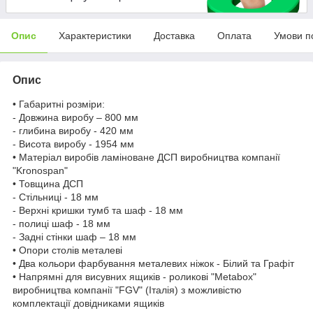
Опис
Характеристики
Доставка
Оплата
Умови п
Опис
• Габаритні розміри:
- Довжина виробу – 800 мм
- глибина виробу - 420 мм
- Висота виробу - 1954 мм
• Матеріал виробів ламіноване ДСП виробництва компанії
"Kronospan"
• Товщина ДСП
- Стільниці - 18 мм
- Верхні кришки тумб та шаф - 18 мм
- полиці шаф - 18 мм
- Задні стінки шаф – 18 мм
• Опори столів металеві
• Два кольори фарбування металевих ніжок - Білий та Графіт
• Напрямні для висувних ящиків - роликові "Metabox"
виробництва компанії "FGV" (Італія) з можливістю
комплектації довідниками ящиків