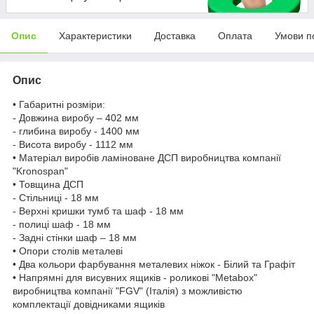
Опис
Характеристики
Доставка
Оплата
Умови п
Опис
• Габаритні розміри:
- Довжина виробу – 402 мм
- глибина виробу - 1400 мм
- Висота виробу - 1112 мм
• Матеріал виробів ламіноване ДСП виробництва компанії
"Kronospan"
• Товщина ДСП
- Стільниці - 18 мм
- Верхні кришки тумб та шаф - 18 мм
- полиці шаф - 18 мм
- Задні стінки шаф – 18 мм
• Опори столів металеві
• Два кольори фарбування металевих ніжок - Білий та Графіт
• Напрямні для висувних ящиків - роликові "Metabox"
виробництва компанії "FGV" (Італія) з можливістю
комплектації довідниками ящиків