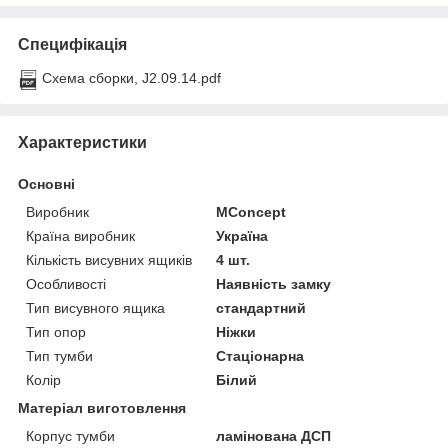
Специфікація
Схема сборки, J2.09.14.pdf
Характеристики
Основні
Виробник
MConcept
Країна виробник
Україна
Кількість висувних ящиків
4 шт.
Особливості
Наявність замку
Тип висувного ящика
стандартний
Тип опор
Ніжки
Тип тумби
Стаціонарна
Колір
Білий
Матеріал виготовлення
Корпус тумби
ламінована ДСП