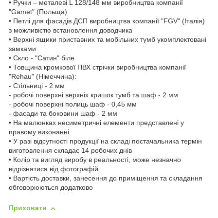
• Ручки – металеві L 128/148 мм виробництва компанії
"Gamet" (Польща)
• Петлі для фасадів ДСП виробництва компанії "FGV" (Італія)
з можливістю встановлення доводчика
• Верхні ящики приставних та мобільних тумб укомплектовані
замками
• Скло - "Сатин" біле
• Товщина кромкової ПВХ стрічки виробництва компанії
"Rehau" (Німеччина):
- Стільниці - 2 мм
- робочі поверхні верхніх кришок тумб та шаф - 2 мм
- робочі поверхні полиць шаф - 0,45 мм
- фасади та боковини шаф - 2 мм
• На малюнках несиметричні елементи представлені у
правому виконанні
• У разі відсутності продукції на складі постачальника термін
виготовлення складає 14 робочих днів
• Колір та вигляд виробу в реальності, може незначно
відрізнятися від фотографій
• Вартість доставки, занесення до приміщення та складання
обговорюються додатково
Приховати