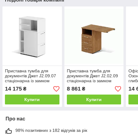
Приставна тумба для
Приставна тумба для
Офіс
документів Джет J2.09.07
документів Джет J2.02.09
Озон
стаціонарна із замком
стаціонарна із замком
глиб
глибина 700 мм
ширина 900 мм
(MC
14 175
8 861
14 
₴
₴
(MConcept-ТМ)
(MConcept-ТМ)
Купити
Купити
Про нас
98% позитивних з 182 відгуків за рік