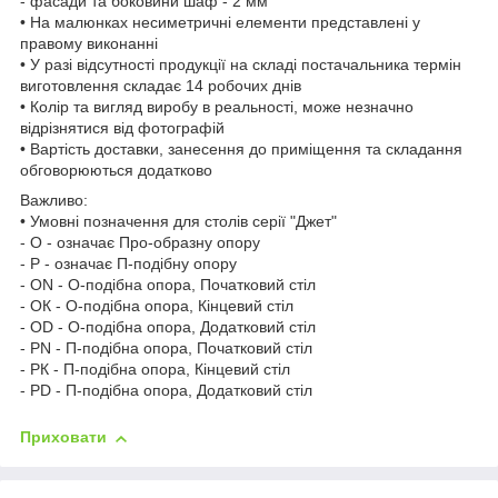
- фасади та боковини шаф - 2 мм
• На малюнках несиметричні елементи представлені у
правому виконанні
• У разі відсутності продукції на складі постачальника термін
виготовлення складає 14 робочих днів
• Колір та вигляд виробу в реальності, може незначно
відрізнятися від фотографій
• Вартість доставки, занесення до приміщення та складання
обговорюються додатково
Важливо:
• Умовні позначення для столів серії "Джет"
- О - означає Про-образну опору
- Р - означає П-подібну опору
- ОN - О-подібна опора, Початковий стіл
- ОК - О-подібна опора, Кінцевий стіл
- ОD - О-подібна опора, Додатковий стіл
- PN - П-подібна опора, Початковий стіл
- РК - П-подібна опора, Кінцевий стіл
- PD - П-подібна опора, Додатковий стіл
Приховати