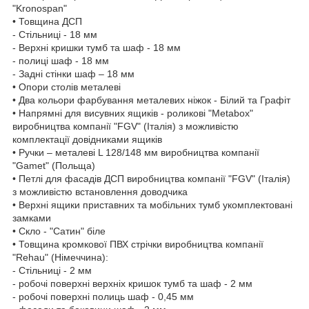
"Kronospan"
• Товщина ДСП
- Стільниці - 18 мм
- Верхні кришки тумб та шаф - 18 мм
- полиці шаф - 18 мм
- Задні стінки шаф – 18 мм
• Опори столів металеві
• Два кольори фарбування металевих ніжок - Білий та Графіт
• Напрямні для висувних ящиків - роликові "Metabox"
виробництва компанії "FGV" (Італія) з можливістю
комплектації довідниками ящиків
• Ручки – металеві L 128/148 мм виробництва компанії
"Gamet" (Польща)
• Петлі для фасадів ДСП виробництва компанії "FGV" (Італія)
з можливістю встановлення доводчика
• Верхні ящики приставних та мобільних тумб укомплектовані
замками
• Скло - "Сатин" біле
• Товщина кромкової ПВХ стрічки виробництва компанії
"Rehau" (Німеччина):
- Стільниці - 2 мм
- робочі поверхні верхніх кришок тумб та шаф - 2 мм
- робочі поверхні полиць шаф - 0,45 мм