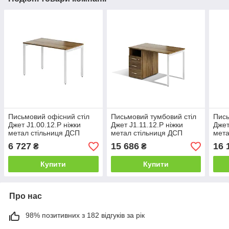
Письмовий офісний стіл
Письмовий тумбовий стіл
Пись
Джет J1.00.12.P ніжки
Джет J1.11.12.P ніжки
Джет
метал стільниця ДСП
метал стільниця ДСП
мета
1200х700 мм (MConcept-
1200х700 мм (MConcept-
1400
6 727
15 686
16 
₴
₴
ТМ)
ТМ)
ТМ)
Купити
Купити
Про нас
98% позитивних з 182 відгуків за рік