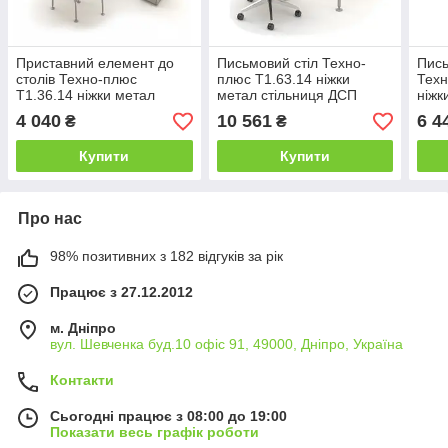
Приставний елемент до
Письмовий стіл Техно-
Пись
столів Техно-плюс
плюс T1.63.14 ніжки
Техн
T1.36.14 ніжки метал
метал стільниця ДСП
ніжк
стільниця ДСП 1438х650
1400х700 мм (MConcept-
ДСП
4 040
10 561
6 4
₴
₴
мм (MConcept-ТМ)
ТМ)
(MC
Купити
Купити
Про нас
98% позитивних з 182 відгуків за рік
Працює з 27.12.2012
м. Дніпро
вул. Шевченка буд.10 офіс 91, 49000, Дніпро, Україна
Контакти
Сьогодні працює з 08:00 до 19:00
Показати весь графік роботи