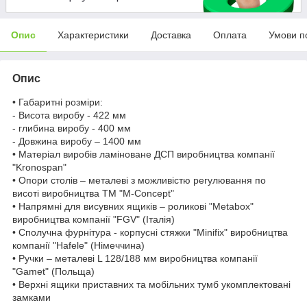
Опис
Характеристики
Доставка
Оплата
Умови п
Опис
• Габаритні розміри:
- Висота виробу - 422 мм
- глибина виробу - 400 мм
- Довжина виробу – 1400 мм
• Матеріал виробів ламіноване ДСП виробництва компанії
"Kronospan"
• Опори столів – металеві з можливістю регулювання по
висоті виробництва ТМ "M-Concept"
• Напрямні для висувних ящиків – роликові "Metabox"
виробництва компанії "FGV" (Італія)
• Сполучна фурнітура - корпусні стяжки "Minifix" виробництва
компанії "Hafele" (Німеччина)
• Ручки – металеві L 128/188 мм виробництва компанії
"Gamet" (Польща)
• Верхні ящики приставних та мобільних тумб укомплектовані
замками