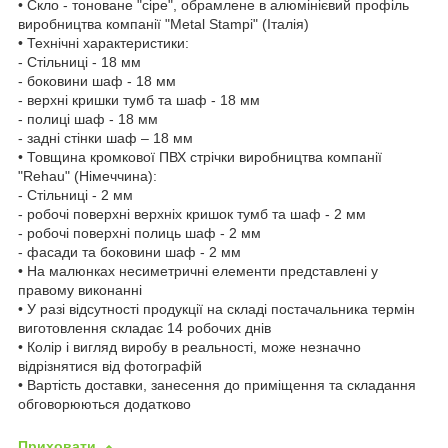
• Скло - тоноване "сіре", обрамлене в алюмінієвий профіль
виробництва компанії "Metal Stampi" (Італія)
• Технічні характеристики:
- Стільниці - 18 мм
- боковини шаф - 18 мм
- верхні кришки тумб та шаф - 18 мм
- полиці шаф - 18 мм
- задні стінки шаф – 18 мм
• Товщина кромкової ПВХ стрічки виробництва компанії
"Rehau" (Німеччина):
- Стільниці - 2 мм
- робочі поверхні верхніх кришок тумб та шаф - 2 мм
- робочі поверхні полиць шаф - 2 мм
- фасади та боковини шаф - 2 мм
• На малюнках несиметричні елементи представлені у
правому виконанні
• У разі відсутності продукції на складі постачальника термін
виготовлення складає 14 робочих днів
• Колір і вигляд виробу в реальності, може незначно
відрізнятися від фотографій
• Вартість доставки, занесення до приміщення та складання
обговорюються додатково
Приховати