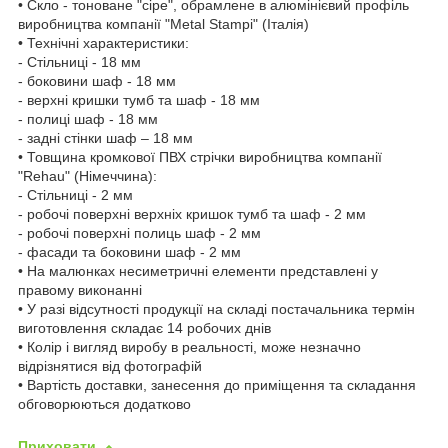
• Скло - тоноване "сіре", обрамлене в алюмінієвий профіль
виробництва компанії "Metal Stampi" (Італія)
• Технічні характеристики:
- Стільниці - 18 мм
- боковини шаф - 18 мм
- верхні кришки тумб та шаф - 18 мм
- полиці шаф - 18 мм
- задні стінки шаф – 18 мм
• Товщина кромкової ПВХ стрічки виробництва компанії
"Rehau" (Німеччина):
- Стільниці - 2 мм
- робочі поверхні верхніх кришок тумб та шаф - 2 мм
- робочі поверхні полиць шаф - 2 мм
- фасади та боковини шаф - 2 мм
• На малюнках несиметричні елементи представлені у
правому виконанні
• У разі відсутності продукції на складі постачальника термін
виготовлення складає 14 робочих днів
• Колір і вигляд виробу в реальності, може незначно
відрізнятися від фотографій
• Вартість доставки, занесення до приміщення та складання
обговорюються додатково
Приховати