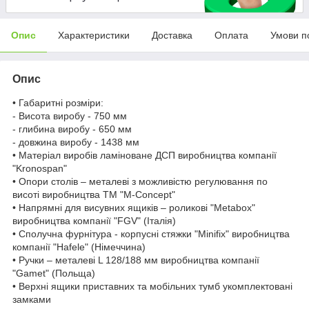
Опис
Характеристики
Доставка
Оплата
Умови п
Опис
• Габаритні розміри:
- Висота виробу - 750 мм
- глибина виробу - 650 мм
- довжина виробу - 1438 мм
• Матеріал виробів ламіноване ДСП виробництва компанії
"Kronospan"
• Опори столів – металеві з можливістю регулювання по
висоті виробництва ТМ "M-Concept"
• Напрямні для висувних ящиків – роликові "Metabox"
виробництва компанії "FGV" (Італія)
• Сполучна фурнітура - корпусні стяжки "Minifix" виробництва
компанії "Hafele" (Німеччина)
• Ручки – металеві L 128/188 мм виробництва компанії
"Gamet" (Польща)
• Верхні ящики приставних та мобільних тумб укомплектовані
замками