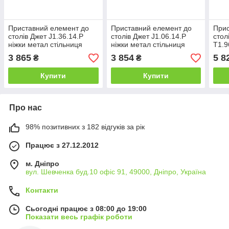
Приставний елемент до
Приставний елемент до
Прис
столів Джет J1.36.14.P
столів Джет J1.06.14.P
стол
ніжки метал стільниця
ніжки метал стільниця
T1.9
ДСП 1416х420 мм
ДСП 1400х420 мм
стіл
3 865
3 854
5 8
₴
₴
(MConcept-ТМ)
(MConcept-ТМ)
мм 
Купити
Купити
Про нас
98% позитивних з 182 відгуків за рік
Працює з 27.12.2012
м. Дніпро
вул. Шевченка буд.10 офіс 91, 49000, Дніпро, Україна
Контакти
Сьогодні працює з 08:00 до 19:00
Показати весь графік роботи