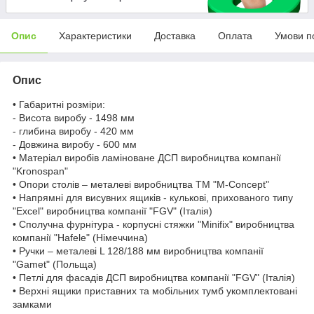
Опис
Характеристики
Доставка
Оплата
Умови п
Опис
• Габаритні розміри:
- Висота виробу - 1498 мм
- глибина виробу - 420 мм
- Довжина виробу - 600 мм
• Матеріал виробів ламіноване ДСП виробництва компанії
"Kronospan"
• Опори столів – металеві виробництва ТМ "M-Concept"
• Напрямні для висувних ящиків - кулькові, прихованого типу
"Excel" виробництва компанії "FGV" (Італія)
• Сполучна фурнітура - корпусні стяжки "Minifix" виробництва
компанії "Hafele" (Німеччина)
• Ручки – металеві L 128/188 мм виробництва компанії
"Gamet" (Польща)
• Петлі для фасадів ДСП виробництва компанії "FGV" (Італія)
• Верхні ящики приставних та мобільних тумб укомплектовані
замками