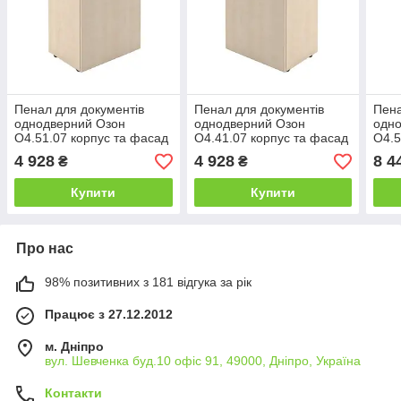
Пенал для документів
Пенал для документів
Пена
однодверний Озон
однодверний Озон
одн
O4.51.07 корпус та фасад
O4.41.07 корпус та фасад
O4.5
ДСП висота 798 мм
ДСП висота 798 мм
ДСП 
4 928
4 928
8 4
₴
₴
(MConcept-ТМ)
(MConcept-ТМ)
(MC
Купити
Купити
Про нас
98% позитивних з 181 відгука за рік
Працює з 27.12.2012
м. Дніпро
вул. Шевченка буд.10 офіс 91, 49000, Дніпро, Україна
Контакти