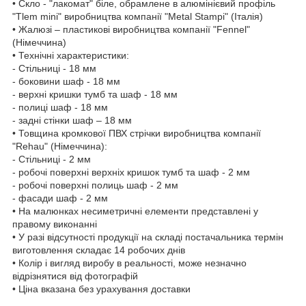
• Скло - "лакомат" біле, обрамлене в алюмінієвий профіль
"Tlem mini" виробництва компанії "Metal Stampi" (Італія)
• Жалюзі – пластикові виробництва компанії "Fennel"
(Німеччина)
• Технічні характеристики:
- Стільниці - 18 мм
- боковини шаф - 18 мм
- верхні кришки тумб та шаф - 18 мм
- полиці шаф - 18 мм
- задні стінки шаф – 18 мм
• Товщина кромкової ПВХ стрічки виробництва компанії
"Rehau" (Німеччина):
- Стільниці - 2 мм
- робочі поверхні верхніх кришок тумб та шаф - 2 мм
- робочі поверхні полиць шаф - 2 мм
- фасади шаф - 2 мм
• На малюнках несиметричні елементи представлені у
правому виконанні
• У разі відсутності продукції на складі постачальника термін
виготовлення складає 14 робочих днів
• Колір і вигляд виробу в реальності, може незначно
відрізнятися від фотографій
• Ціна вказана без урахування доставки