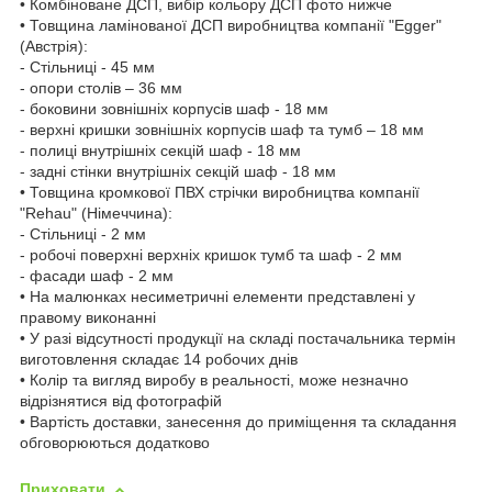
• Комбіноване ДСП, вибір кольору ДСП фото нижче
• Товщина ламінованої ДСП виробництва компанії "Egger"
(Австрія):
- Стільниці - 45 мм
- опори столів – 36 мм
- боковини зовнішніх корпусів шаф - 18 мм
- верхні кришки зовнішніх корпусів шаф та тумб – 18 мм
- полиці внутрішніх секцій шаф - 18 мм
- задні стінки внутрішніх секцій шаф - 18 мм
• Товщина кромкової ПВХ стрічки виробництва компанії
"Rehau" (Німеччина):
- Стільниці - 2 мм
- робочі поверхні верхніх кришок тумб та шаф - 2 мм
- фасади шаф - 2 мм
• На малюнках несиметричні елементи представлені у
правому виконанні
• У разі відсутності продукції на складі постачальника термін
виготовлення складає 14 робочих днів
• Колір та вигляд виробу в реальності, може незначно
відрізнятися від фотографій
• Вартість доставки, занесення до приміщення та складання
обговорюються додатково
Приховати