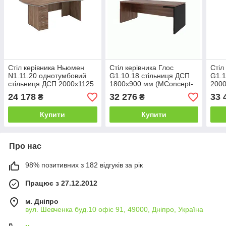
Стіл керівника Ньюмен
Стіл керівника Глос
Стіл
N1.11.20 однотумбовий
G1.10.18 стільниця ДСП
G1.1
стільниця ДСП 2000х1125
1800х900 мм (MConcept-
2000
мм (MConcept-ТМ)
ТМ)
ТМ)
24 178
32 276
33 
₴
₴
Купити
Купити
Про нас
98% позитивних з 182 відгуків за рік
Працює з 27.12.2012
м. Дніпро
вул. Шевченка буд.10 офіс 91, 49000, Дніпро, Україна