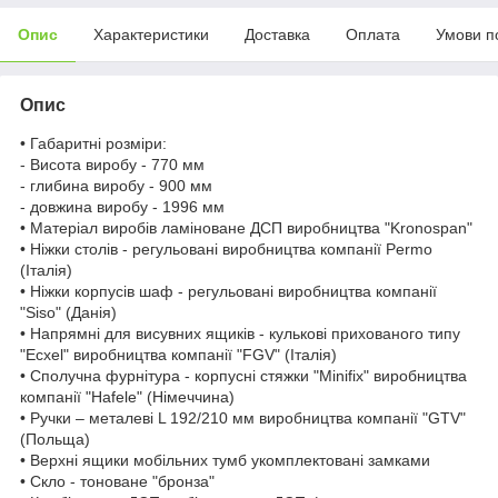
Опис
Характеристики
Доставка
Оплата
Умови п
Опис
• Габаритні розміри:
- Висота виробу - 770 мм
- глибина виробу - 900 мм
- довжина виробу - 1996 мм
• Матеріал виробів ламіноване ДСП виробництва "Kronospan"
• Ніжки столів - регульовані виробництва компанії Permo
(Італія)
• Ніжки корпусів шаф - регульовані виробництва компанії
"Siso" (Данія)
• Напрямні для висувних ящиків - кулькові прихованого типу
"Ecxel" виробництва компанії "FGV" (Італія)
• Сполучна фурнітура - корпусні стяжки "Minifix" виробництва
компанії "Hafele" (Німеччина)
• Ручки – металеві L 192/210 мм виробництва компанії "GTV"
(Польща)
• Верхні ящики мобільних тумб укомплектовані замками
• Скло - тоноване "бронза"