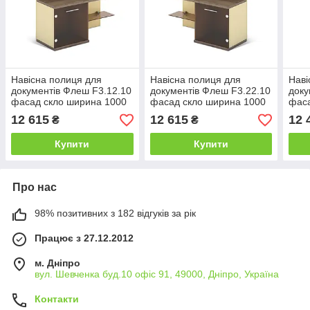
Навісна полиця для
Навісна полиця для
Наві
документів Флеш F3.12.10
документів Флеш F3.22.10
доку
фасад скло ширина 1000
фасад скло ширина 1000
фас
мм (MConcept-ТМ)
мм (MConcept-ТМ)
мм 
12 615
12 615
12 
₴
₴
Купити
Купити
Про нас
98% позитивних з 182 відгуків за рік
Працює з 27.12.2012
м. Дніпро
вул. Шевченка буд.10 офіс 91, 49000, Дніпро, Україна
Контакти