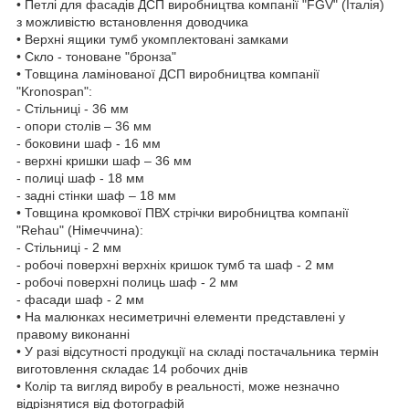
• Петлі для фасадів ДСП виробництва компанії "FGV" (Італія)
з можливістю встановлення доводчика
• Верхні ящики тумб укомплектовані замками
• Скло - тоноване "бронза"
• Товщина ламінованої ДСП виробництва компанії
"Kronospan":
- Стільниці - 36 мм
- опори столів – 36 мм
- боковини шаф - 16 мм
- верхні кришки шаф – 36 мм
- полиці шаф - 18 мм
- задні стінки шаф – 18 мм
• Товщина кромкової ПВХ стрічки виробництва компанії
"Rehau" (Німеччина):
- Стільниці - 2 мм
- робочі поверхні верхніх кришок тумб та шаф - 2 мм
- робочі поверхні полиць шаф - 2 мм
- фасади шаф - 2 мм
• На малюнках несиметричні елементи представлені у
правому виконанні
• У разі відсутності продукції на складі постачальника термін
виготовлення складає 14 робочих днів
• Колір та вигляд виробу в реальності, може незначно
відрізнятися від фотографій