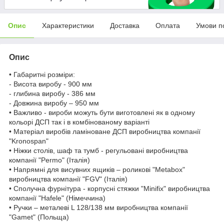
Опис
Характеристики
Доставка
Оплата
Умови п
Опис
• Габаритні розміри:
- Висота виробу - 900 мм
- глибина виробу - 386 мм
- Довжина виробу – 950 мм
• Важливо - вироби можуть бути виготовлені як в одному
кольорі ДСП так і в комбінованому варіанті
• Матеріал виробів ламіноване ДСП виробництва компанії
"Kronospan"
• Ніжки столів, шаф та тумб - регульовані виробництва
компанії "Permo" (Італія)
• Напрямні для висувних ящиків – роликові "Metabox"
виробництва компанії "FGV" (Італія)
• Сполучна фурнітура - корпусні стяжки "Minifix" виробництва
компанії "Hafele" (Німеччина)
• Ручки – металеві L 128/138 мм виробництва компанії
"Gamet" (Польща)