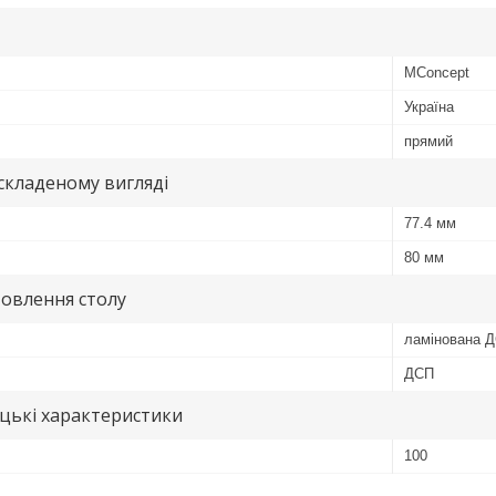
MConcept
Україна
прямий
 складеному вигляді
77.4 мм
80 мм
овлення столу
ламінована 
ДСП
цькі характеристики
100