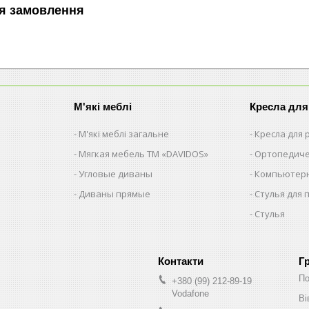
я замовлення
М'які меблі
Кресла для
М'які меблі загальне
Кресла для
Мягкая мебель ТМ «DAVIDOS»
Ортопедиче
Угловые диваны
Компьютерн
Диваны прямые
Стулья для 
Стулья
Г
По
+380 (99) 212-89-19
Vodafone
Ві