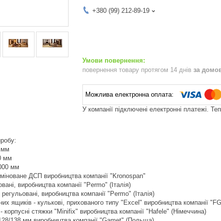
+380 (99) 212-89-19
повернення товару протягом 14 днів
за домо
У компанії підключені електронні платежі. Те
иробу:
 мм
0 мм
000 мм
аміноване ДСП виробництва компанії "Kronospan"
овані, виробництва компанії "Permo" (Італія)
 регульовані, виробництва компанії "Permo" (Італія)
их ящиків - кулькові, прихованого типу "Excel" виробництва компанії "FGV
 корпусні стяжки "Minifix" виробництва компанії "Hafele" (Німеччина)
 128/138 мм виробництва компанії "Gamet" (Польща)