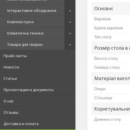
Основні
Інтерактивне обладнання
Виробник
Комплектуючі
Країна виробник
Кліматична техніка
Тип столу
Товари для тварин
Розмір стола в
Прайс-листы
Висота столу
Новости
Глибина столу
Матеріал вигот
Статьи
Опори
Презентации и документы
Стільниця
О нас
Користувальни
Отзывы
Довжина столу
Доставка и оплата