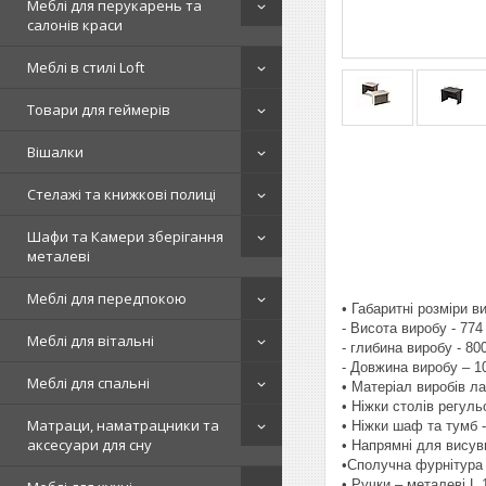
Меблі для перукарень та
салонів краси
Меблі в стилі Loft
Товари для геймерів
Вішалки
Стелажі та книжкові полиці
Шафи та Камери зберігання
металеві
Меблі для передпокою
• Габаритні розміри в
- Висота виробу - 774
Меблі для вітальні
- глибина виробу - 80
- Довжина виробу – 1
Меблі для спальні
• Матеріал виробів л
• Ніжки столів регуль
Матраци, наматрацники та
• Ніжки шаф та тумб -
аксесуари для сну
• Напрямні для висувн
•Сполучна фурнітура -
• Ручки – металеві L