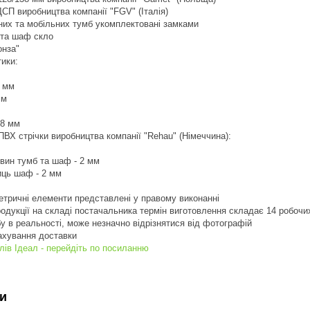
ДСП виробництва компанії "FGV" (Італія)
сних та мобільних тумб укомплектовані замками
 та шаф скло
онза"
тики:
6 мм
мм
18 мм
ПВХ стрічки виробництва компанії "Rehau" (Німеччина):
овин тумб та шаф - 2 мм
лиць шаф - 2 мм
тричні елементи представлені у правому виконанні
продукції на складі постачальника термін виготовлення складає 14 робочи
бу в реальності, може незначно відрізнятися від фотографій
рахування доставки
блів Ідеал - перейдіть по посиланню
и