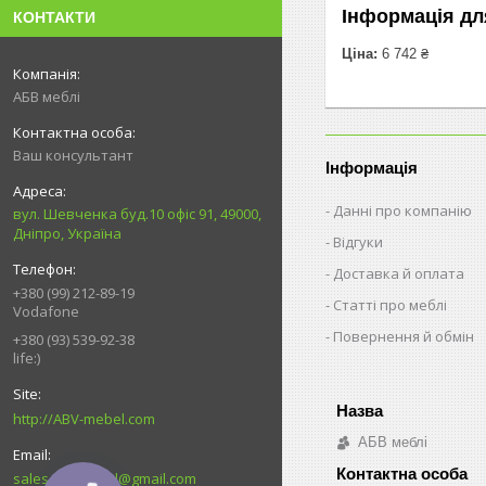
Інформація дл
КОНТАКТИ
Ціна:
6 742 ₴
АБВ меблі
Ваш консультант
Інформація
Данні про компанію
вул. Шевченка буд.10 офіс 91, 49000,
Дніпро, Україна
Відгуки
Доставка й оплата
+380 (99) 212-89-19
Статті про меблі
Vodafone
Повернення й обмін
+380 (93) 539-92-38
life:)
http://ABV-mebel.com
АБВ меблі
sales.abvmebel@gmail.com