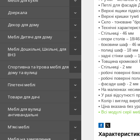
Меблі для кухні
• Петлі для фасадів 
• Верхні ящики підві
Дзеркала
• Верхні кришки тумб
• Скло - тоноване "бр
Декор для дому
• Технічні характерис
- Стільниці - 46 мм
Меблі Дитячі для дому
- опори столів – 18/4
- боковини шаф - 46 
Меблі Дошкільні, Шкільні, для
- полиці шаф - 18 мм
ВНЗ
- задні стінки шаф – 
• Товщина кромкової 
Спортивна та Ігрова меблі для
- Стільниці - 2 мм
дому та вулиці
- робочі поверхні бок
- робочі поверхні по
- фасади шаф - 2 мм
Плетені меблі
• На малюнках несиме
• У разі відсутності 
Товари для дачі
• Колір і вигляд виро
• Ціна вказана без у
Меблі для вулиці
• Всі модулі серії ме
антивандальні
М'які меблі
Характеристик
Меблі на замовлення