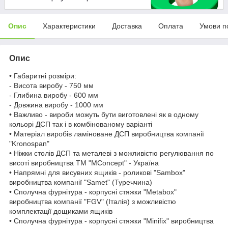
Опис
Характеристики
Доставка
Оплата
Умови п
Опис
• Габаритні розміри:
- Висота виробу - 750 мм
- Глибина виробу - 600 мм
- Довжина виробу - 1000 мм
• Важливо - вироби можуть бути виготовлені як в одному
кольорі ДСП так і в комбінованому варіанті
• Матеріал виробів ламіноване ДСП виробництва компанії
"Kronospan"
• Ніжки столів ДСП та металеві з можливістю регулювання по
висоті виробництва ТМ "MConcept" - Україна
• Напрямні для висувних ящиків - роликові "Sambox"
виробництва компанії "Samet" (Туреччина)
• Сполучна фурнітура - корпусні стяжки "Metabox"
виробництва компанії "FGV" (Італія) з можливістю
комплектації дощиками ящиків
• Сполучна фурнітура - корпусні стяжки "Minifix" виробництва