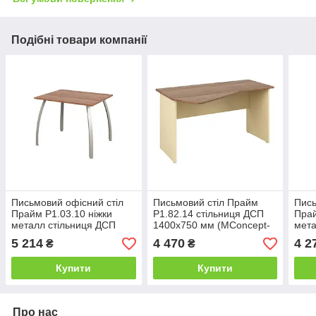
Подібні товари компанії
Письмовий офісний стіл
Письмовий стіл Прайм
Пись
Прайм P1.03.10 ніжки
P1.82.14 стільниця ДСП
Прай
металл стільниця ДСП
1400х750 мм (MConcept-
мета
1000х800 мм (MConcept-
ТМ)
800х
5 214
4 470
4 2
₴
₴
ТМ)
ТМ)
Купити
Купити
Про нас