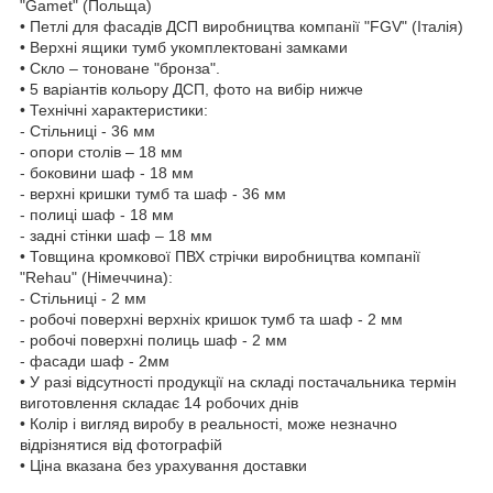
"Gamet" (Польща)
• Петлі для фасадів ДСП виробництва компанії "FGV" (Італія)
• Верхні ящики тумб укомплектовані замками
• Скло – тоноване "бронза".
• 5 варіантів кольору ДСП, фото на вибір нижче
• Технічні характеристики:
- Стільниці - 36 мм
- опори столів – 18 мм
- боковини шаф - 18 мм
- верхні кришки тумб та шаф - 36 мм
- полиці шаф - 18 мм
- задні стінки шаф – 18 мм
• Товщина кромкової ПВХ стрічки виробництва компанії
"Rehau" (Німеччина):
- Стільниці - 2 мм
- робочі поверхні верхніх кришок тумб та шаф - 2 мм
- робочі поверхні полиць шаф - 2 мм
- фасади шаф - 2мм
• У разі відсутності продукції на складі постачальника термін
виготовлення складає 14 робочих днів
• Колір і вигляд виробу в реальності, може незначно
відрізнятися від фотографій
• Ціна вказана без урахування доставки