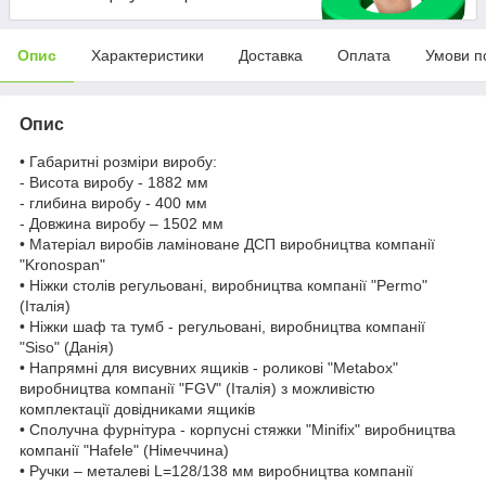
Опис
Характеристики
Доставка
Оплата
Умови п
Опис
• Габаритні розміри виробу:
- Висота виробу - 1882 мм
- глибина виробу - 400 мм
- Довжина виробу – 1502 мм
• Матеріал виробів ламіноване ДСП виробництва компанії
"Kronospan"
• Ніжки столів регульовані, виробництва компанії "Permo"
(Італія)
• Ніжки шаф та тумб - регульовані, виробництва компанії
"Siso" (Данія)
• Напрямні для висувних ящиків - роликові "Metabox"
виробництва компанії "FGV" (Італія) з можливістю
комплектації довідниками ящиків
• Сполучна фурнітура - корпусні стяжки "Minifix" виробництва
компанії "Hafele" (Німеччина)
• Ручки – металеві L=128/138 мм виробництва компанії