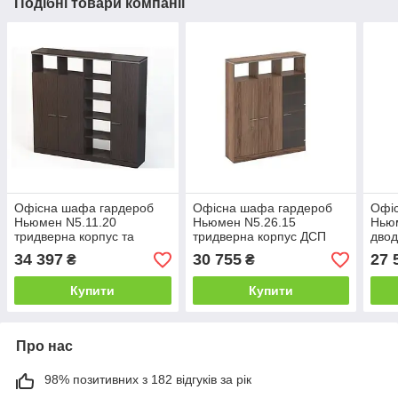
Подібні товари компанії
Офісна шафа гардероб
Офісна шафа гардероб
Офі
Ньюмен N5.11.20
Ньюмен N5.26.15
Нью
тридверна корпус та
тридверна корпус ДСП
двод
фасад ДСП (MConcept-
фасад ДСП скло бронза
фас
34 397
30 755
27 
₴
₴
ТМ)
(MConcept-ТМ)
ТМ)
Купити
Купити
Про нас
98% позитивних з 182 відгуків за рік