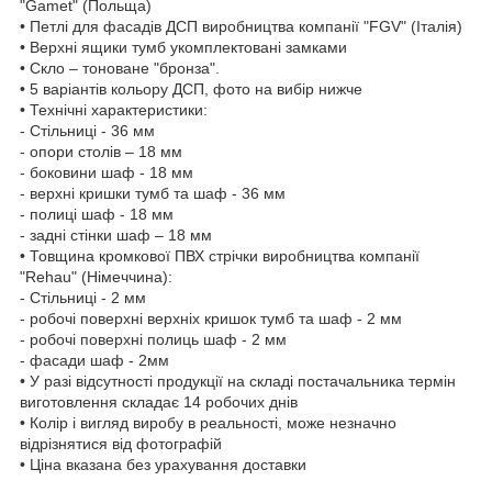
"Gamet" (Польща)
• Петлі для фасадів ДСП виробництва компанії "FGV" (Італія)
• Верхні ящики тумб укомплектовані замками
• Скло – тоноване "бронза".
• 5 варіантів кольору ДСП, фото на вибір нижче
• Технічні характеристики:
- Стільниці - 36 мм
- опори столів – 18 мм
- боковини шаф - 18 мм
- верхні кришки тумб та шаф - 36 мм
- полиці шаф - 18 мм
- задні стінки шаф – 18 мм
• Товщина кромкової ПВХ стрічки виробництва компанії
"Rehau" (Німеччина):
- Стільниці - 2 мм
- робочі поверхні верхніх кришок тумб та шаф - 2 мм
- робочі поверхні полиць шаф - 2 мм
- фасади шаф - 2мм
• У разі відсутності продукції на складі постачальника термін
виготовлення складає 14 робочих днів
• Колір і вигляд виробу в реальності, може незначно
відрізнятися від фотографій
• Ціна вказана без урахування доставки