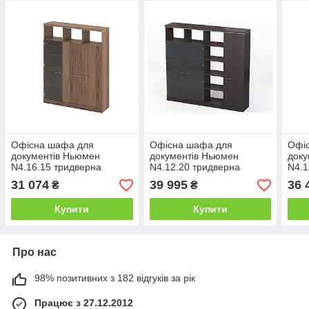
Офісна шафа для
Офісна шафа для
Офі
документів Ньюмен
документів Ньюмен
доку
N4.16.15 тридверна
N4.12.20 тридверна
N4.1
корпус ДСП фасад ДСП
корпус ДСП фасад ДСП
корп
31 074
39 995
36 
₴
₴
скло бронза (MConcept-
скло бронза (MConcept-
брон
ТМ)
ТМ)
Купити
Купити
Про нас
98% позитивних з 182 відгуків за рік
Працює з 27.12.2012