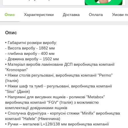
Опис
Характеристики
Доставка
Оплата
Умови п
Опис
• Габаритні розміри виробу:
- Висота виробу - 1882 мм
- глибина виробу - 400 мм
- Довжина виробу – 1502 мм
• Матеріал виробів ламіноване ДСП виробництва компанії
"Kronospan"
• Ніжки столів регульовані, виробництва компанії "Permo"
(Італія)
• Ніжки шаф та тумб - регульовані, виробництва компанії
"Siso" (Данія)
• Напрямні для висувних ящиків - роликові "Metabox"
виробництва компанії "FGV" (Італія) з можливістю
комплектації довідниками ящиків
• Сполучна фурнітура - корпусні стяжки "Minifix" виробництва
компанії "Hafele" (Німеччина)
• Ручки – металеві L=128/138 мм виробництва компанії