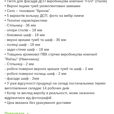
• Петлі для фасадів ДСП виробництва компанії "FGV" (Італія)
• Верхні ящики тумб укомплектовані замками
• Скло – тоноване "бронза".
• 5 варіантів кольору ДСП, фото на вибір нижче
• Технічні характеристики:
- Стільниці - 36 мм
- опори столів – 18 мм
- боковини шаф - 18 мм
- верхні кришки тумб та шаф - 36 мм
- полиці шаф - 18 мм
- задні стінки шаф – 18 мм
• Товщина кромкової ПВХ стрічки виробництва компанії
"Rehau" (Німеччина):
- Стільниці - 2 мм
- робочі поверхні верхніх кришок тумб та шаф - 2 мм
- робочі поверхні полиць шаф - 2 мм
- фасади шаф - 2мм
• У разі відсутності продукції на складі постачальника термін
виготовлення складає 14 робочих днів
• Колір та вигляд виробу в реальності, може незначно
відрізнятися від фотографій
• Ціна вказана без урахування доставки
Приховати