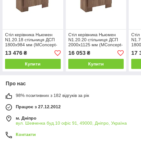
Стіл керівника Ньюмен
Стіл керівника Ньюмен
Стіл
N1.20.18 стільниця ДСП
N1.20.20 стільниця ДСП
N1.7
1800х984 мм (MConcept-
2000х1125 мм (MConcept-
1800
ТМ)
ТМ)
ТМ)
13 476
16 053
17 
₴
₴
Купити
Купити
Про нас
98% позитивних з 182 відгуків за рік
Працює з 27.12.2012
м. Дніпро
вул. Шевченка буд.10 офіс 91, 49000, Дніпро, Україна
Контакти