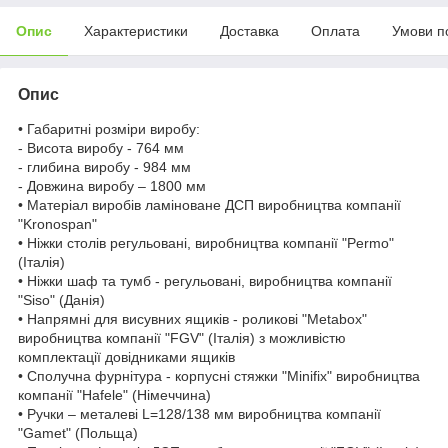
Опис
Характеристики
Доставка
Оплата
Умови п
Опис
• Габаритні розміри виробу:
- Висота виробу - 764 мм
- глибина виробу - 984 мм
- Довжина виробу – 1800 мм
• Матеріал виробів ламіноване ДСП виробництва компанії
"Kronospan"
• Ніжки столів регульовані, виробництва компанії "Permo"
(Італія)
• Ніжки шаф та тумб - регульовані, виробництва компанії
"Siso" (Данія)
• Напрямні для висувних ящиків - роликові "Metabox"
виробництва компанії "FGV" (Італія) з можливістю
комплектації довідниками ящиків
• Сполучна фурнітура - корпусні стяжки "Minifix" виробництва
компанії "Hafele" (Німеччина)
• Ручки – металеві L=128/138 мм виробництва компанії
"Gamet" (Польща)