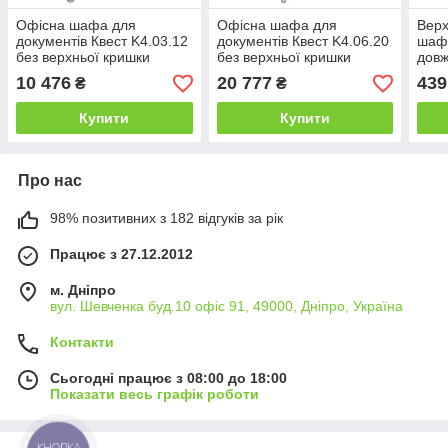
Офісна шафа для
Офісна шафа для
Верх
документів Квест K4.03.12
документів Квест K4.06.20
шаф 
без верхньої кришки
без верхньої кришки
дов
висота 1160 мм
висота 1978 мм
(MC
10 476
20 777
439
₴
₴
(MConcept-ТМ)
(MConcept-ТМ)
Купити
Купити
Про нас
98% позитивних з 182 відгуків за рік
Працює з 27.12.2012
м. Дніпро
вул. Шевченка буд.10 офіс 91, 49000, Дніпро, Україна
Контакти
Сьогодні працює з 08:00 до 18:00
Показати весь графік роботи
КНОПКА