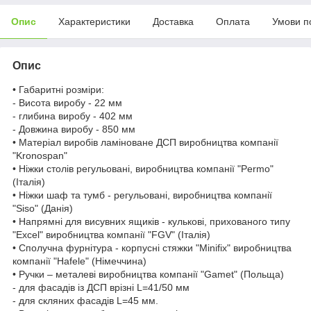
Опис
Характеристики
Доставка
Оплата
Умови п
Опис
• Габаритні розміри:
- Висота виробу - 22 мм
- глибина виробу - 402 мм
- Довжина виробу - 850 мм
• Матеріал виробів ламіноване ДСП виробництва компанії
"Kronospan"
• Ніжки столів регульовані, виробництва компанії "Permo"
(Італія)
• Ніжки шаф та тумб - регульовані, виробництва компанії
"Siso" (Данія)
• Напрямні для висувних ящиків - кулькові, прихованого типу
"Excel" виробництва компанії "FGV" (Італія)
• Сполучна фурнітура - корпусні стяжки "Minifix" виробництва
компанії "Hafele" (Німеччина)
• Ручки – металеві виробництва компанії "Gamet" (Польща)
- для фасадів із ДСП врізні L=41/50 мм
- для скляних фасадів L=45 мм.