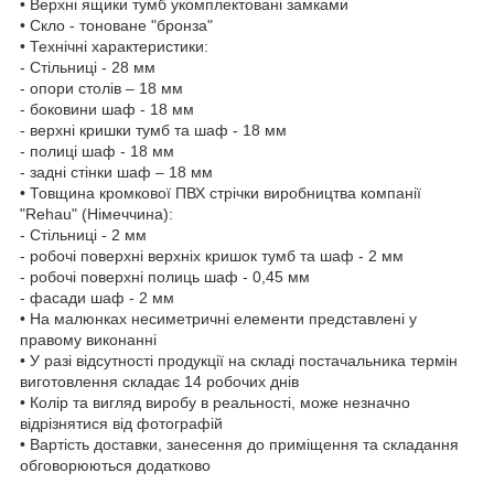
• Верхні ящики тумб укомплектовані замками
• Скло - тоноване "бронза"
• Технічні характеристики:
- Стільниці - 28 мм
- опори столів – 18 мм
- боковини шаф - 18 мм
- верхні кришки тумб та шаф - 18 мм
- полиці шаф - 18 мм
- задні стінки шаф – 18 мм
• Товщина кромкової ПВХ стрічки виробництва компанії
"Rehau" (Німеччина):
- Стільниці - 2 мм
- робочі поверхні верхніх кришок тумб та шаф - 2 мм
- робочі поверхні полиць шаф - 0,45 мм
- фасади шаф - 2 мм
• На малюнках несиметричні елементи представлені у
правому виконанні
• У разі відсутності продукції на складі постачальника термін
виготовлення складає 14 робочих днів
• Колір та вигляд виробу в реальності, може незначно
відрізнятися від фотографій
• Вартість доставки, занесення до приміщення та складання
обговорюються додатково