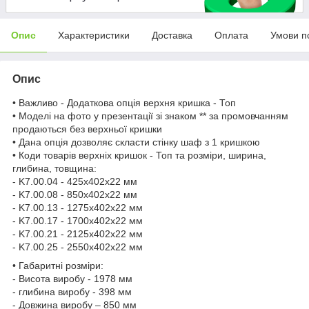
Опис
Характеристики
Доставка
Оплата
Умови п
Опис
• Важливо - Додаткова опція верхня кришка - Топ
• Моделі на фото у презентації зі знаком ** за промовчанням
продаються без верхньої кришки
• Дана опція дозволяє скласти стінку шаф з 1 кришкою
• Коди товарів верхніх кришок - Топ та розміри, ширина,
глибина, товщина:
- K7.00.04 - 425х402х22 мм
- K7.00.08 - 850х402х22 мм
- K7.00.13 - 1275х402х22 мм
- K7.00.17 - 1700х402х22 мм
- K7.00.21 - 2125х402х22 мм
- K7.00.25 - 2550х402х22 мм
• Габаритні розміри:
- Висота виробу - 1978 мм
- глибина виробу - 398 мм
- Довжина виробу – 850 мм