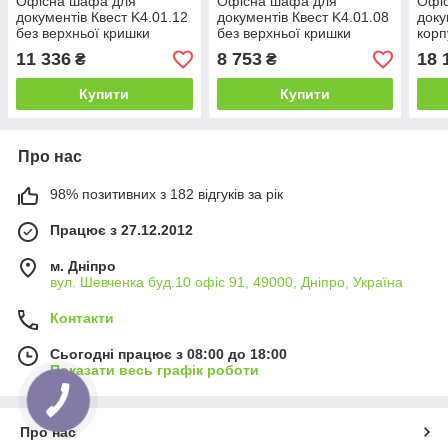
Офісна шафа для
Офісна шафа для
Офі
документів Квест K4.01.12
документів Квест K4.01.08
доку
без верхньої кришки
без верхньої кришки
корп
висота 1160 мм
висота 782 мм (MConcept-
висо
11 336
8 753
18 
₴
₴
(MConcept-ТМ)
ТМ)
(MC
Купити
Купити
Про нас
98% позитивних з 182 відгуків за рік
Працює з 27.12.2012
м. Дніпро
вул. Шевченка буд.10 офіс 91, 49000, Дніпро, Україна
Контакти
Сьогодні працює з 08:00 до 18:00
Показати весь графік роботи
Про нас