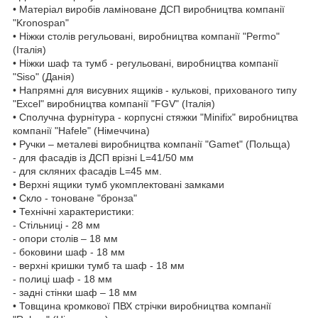
• Матеріал виробів ламіноване ДСП виробництва компанії
"Kronospan"
• Ніжки столів регульовані, виробництва компанії "Permo"
(Італія)
• Ніжки шаф та тумб - регульовані, виробництва компанії
"Siso" (Данія)
• Напрямні для висувних ящиків - кулькові, прихованого типу
"Excel" виробництва компанії "FGV" (Італія)
• Сполучна фурнітура - корпусні стяжки "Minifix" виробництва
компанії "Hafele" (Німеччина)
• Ручки – металеві виробництва компанії "Gamet" (Польща)
- для фасадів із ДСП врізні L=41/50 мм
- для скляних фасадів L=45 мм.
• Верхні ящики тумб укомплектовані замками
• Скло - тоноване "бронза"
• Технічні характеристики:
- Стільниці - 28 мм
- опори столів – 18 мм
- боковини шаф - 18 мм
- верхні кришки тумб та шаф - 18 мм
- полиці шаф - 18 мм
- задні стінки шаф – 18 мм
• Товщина кромкової ПВХ стрічки виробництва компанії