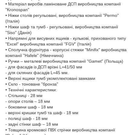
• Матеріал виробів ламіноване ДСП виробництва компанії
"Kronospan"
• Ніжки столів регульовані, виробництва компанії "Permo"
(Італія)
• Ніжки шаф та тумб - регульовані, виробництва компанії
"Siso" (Данія)
• Напрямні для висувних ящиків - кулькові, прихованого типу
"Excel" виробництва компанії "FGV" (Італія)
• Сполучна фурнітура - корпусні стяжки "Minifix" виробництва
компанії "Hafele" (Німеччина)
• Ручки – металеві виробництва компанії "Gamet" (Польща)
- для фасадів із ДСП врізні L=41/50 мм
- для скляних фасадів L=45 мм.
• Верхні ящики тумб укомплектовані замками
• Скло - тоноване "бронза"
• Технічні характеристики:
- Стільниці - 28 мм
- опори столів – 18 мм
- боковини шаф - 18 мм
- верхні кришки тумб та шаф - 18 мм
- полиці шаф - 18 мм
- задні стінки шаф – 18 мм
• Товщина кромкової ПВХ стрічки виробництва компанії