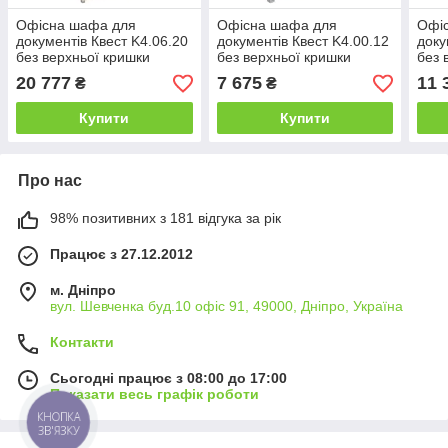
Офісна шафа для
Офісна шафа для
Офі
документів Квест K4.06.20
документів Квест K4.00.12
доку
без верхньої кришки
без верхньої кришки
без 
висота 1978 мм
висота 1160 мм
висо
20 777
7 675
11 
₴
₴
(MConcept-ТМ)
(MConcept-ТМ)
(MC
Купити
Купити
Про нас
98% позитивних з 181 відгука за рік
Працює з 27.12.2012
м. Дніпро
вул. Шевченка буд.10 офіс 91, 49000, Дніпро, Україна
Контакти
Сьогодні працює з 08:00 до 17:00
Показати весь графік роботи
КНОПКА
ЗВ'ЯЗКУ