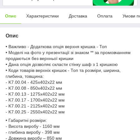
Опис
Характеристики
Доставка
Оплата
Умови п
Опис
• Важливо - Додаткова опція верхня кришка - Топ
• Моделі на фото у презентації зі знаком ** за промовчанням
продаються без верхньої кришки
• Дана опція дозволяє скласти стінку шаф з 1 кришкою
• Коди товарів верхніх кришок - Топ та розміри, ширина,
глибина, товщина:
- K7.00.04 - 425х402х22 мм
- K7.00.08 - 850х402х22 мм
- K7.00.13 - 1275х402х22 мм
- K7.00.17 - 1700х402х22 мм
- K7.00.21 - 2125х402х22 мм
- K7.00.25 - 2550х402х22 мм
• Габаритні розміри:
- Висота виробу - 1160 мм
- глибина виробу - 398 мм
- Довжина виробу – 850 мм