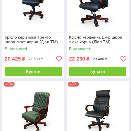
Крісло керівника Тренто
Крісло керівника Емір шкіра
шкіра люкс чорна (Діал ТМ)
люкс чорна (Діал ТМ)
В наявності
В наявності
20 425
22 230
₴
₴
21 500 ₴
23 400 ₴
Купити
Купити
–5%
–5%