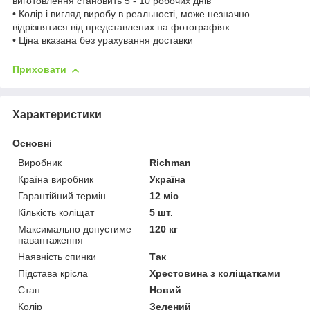
виготовлення становить 5 - 10 робочих днів
• Колір і вигляд виробу в реальності, може незначно
відрізнятися від представлених на фотографіях
• Ціна вказана без урахування доставки
Приховати
Характеристики
Основні
Виробник
Richman
Країна виробник
Україна
Гарантійний термін
12 міс
Кількість коліщат
5 шт.
Максимально допустиме
120 кг
навантаження
Наявність спинки
Так
Підстава крісла
Хрестовина з коліщатками
Стан
Новий
Колір
Зелений