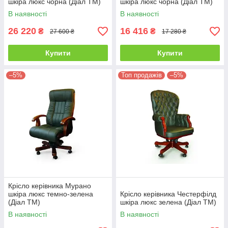
шкіра люкс чорна (Діал ТМ)
шкіра люкс чорна (Діал ТМ)
В наявності
В наявності
26 220
16 416
₴
₴
27 600 ₴
17 280 ₴
Купити
Купити
–5%
Топ продажів
–5%
Крісло керівника Мурано
шкіра люкс темно-зелена
Крісло керівника Честерфілд
(Діал ТМ)
шкіра люкс зелена (Діал ТМ)
В наявності
В наявності