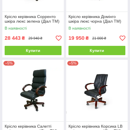
Крісло керівника Сорренто
Крісло керівника Домінго
шкіра люкс зелена (Діал ТМ)
шкіра люкс чорна (Діал ТМ)
В наявності
В наявності
28 443
19 950
₴
₴
29 940 ₴
21 000 ₴
Купити
Купити
–5%
–5%
Крісло керівника Салетті
Крісло керівника Корсика LB