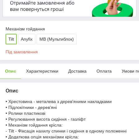
Механізм гойдання
Tilt
Anyfix
МВ (Мультиблок)
Під замовлення
Опис
Характеристики
Доставка
Оплата
Умови п
Опис
• Хрестовина - металева з дерев'яними накладками
• Підлокітники - дерев'яні
• Ролики пластикові
• Регулювання висота сидіння - газліфт
• Механізм гойдання крісла:
- Tilt - Фіксація нахилу спинки і сидіння в одному положенні
• Додаткова опція механізми крісла: