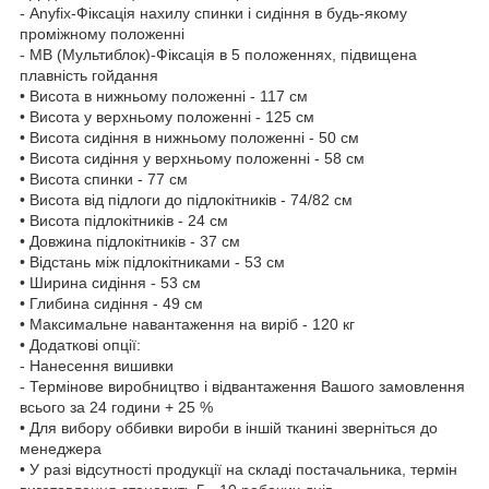
- Anyfix-Фіксація нахилу спинки і сидіння в будь-якому
проміжному положенні
- МВ (Мультиблок)-Фіксація в 5 положеннях, підвищена
плавність гойдання
• Висота в нижньому положенні - 117 см
• Висота у верхньому положенні - 125 см
• Висота сидіння в нижньому положенні - 50 см
• Висота сидіння у верхньому положенні - 58 см
• Висота спинки - 77 см
• Висота від підлоги до підлокітників - 74/82 см
• Висота підлокітників - 24 см
• Довжина підлокітників - 37 см
• Відстань між підлокітниками - 53 см
• Ширина сидіння - 53 см
• Глибина сидіння - 49 см
• Максимальне навантаження на виріб - 120 кг
• Додаткові опції:
- Нанесення вишивки
- Термінове виробництво і відвантаження Вашого замовлення
всього за 24 години + 25 %
• Для вибору оббивки вироби в іншій тканині зверніться до
менеджера
• У разі відсутності продукції на складі постачальника, термін