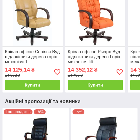
Крісло офісне Севілья Вуд
Крісло офісне Річард Вуд
Кріс
підлокітники дерево горіх
підлокітники дерево Горіх
підл
механізм Tilt
механізм Tilt
меха
шкірозамінник Титан Голд
шкірозамінник Флай-2218
шкір
14 125,14
14 352,12
14 
₴
₴
Беж (Richman ТМ)
(Richman ТМ)
(Ric
14 562 ₴
14 796 ₴
14 79
Купити
Купити
Акційні пропозиції та новинки
Топ продажів
–5%
–5%