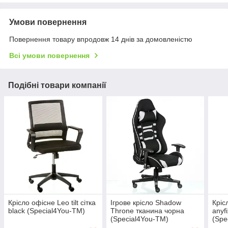
Умови повернення
Повернення товару впродовж 14 днів за домовленістю
Всі умови повернення
Подібні товари компанії
Крісло офісне Leo tilt сітка
Ігрове крісло Shadow
Кріс
black (Special4You-ТМ)
Throne тканина чорна
anyf
(Special4You-ТМ)
(Spe