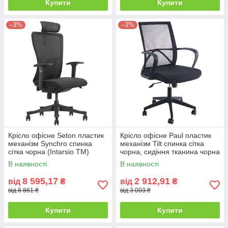
Купити
Купити
–3%
–3%
Крісло офісне Seton пластик
Крісло офісне Paul пластик
механізм Synchro спинка
механізм Tilt спинка сітка
сітка чорна (Intarsio ТМ)
чорна, сидіння тканина чорна
(Intarsio ТМ)
В наявності
В наявності
8 595,17
2 912,91
від
₴
від
₴
від 8 861 ₴
від 3 003 ₴
Купити
Купити