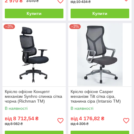
2 970
₴
3 070 ₴
від 10 434 ₴
Купити
Купити
–3%
–3%
Крісло офісне Концепт
Крісло офісне Casper
механізм Synhro спинка сітка
механізм Tilt сітка сіра,
чорна (Richman ТМ)
тканина сіра (Intarsio ТМ)
В наявності
В наявності
8 712,54
4 176,82
від
₴
від
₴
від 8 982 ₴
від 4 306 ₴