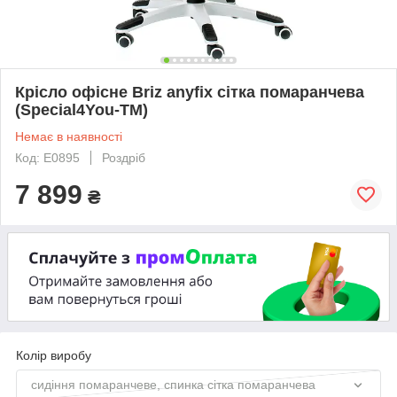
Крісло офісне Briz anyfix сітка помаранчева
(Special4You-ТМ)
Немає в наявності
Код: E0895
Роздріб
7 899
₴
Колір виробу
сидіння помаранчеве, спинка сітка помаранчева