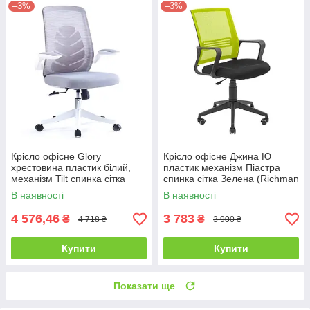
–3%
–3%
Крісло офісне Glory
Крісло офісне Джина Ю
хрестовина пластик білий,
пластик механізм Піастра
механізм Tilt спинка сітка
спинка сітка Зелена (Richman
Сіра (Intarsio ТМ)
ТМ)
В наявності
В наявності
4 576,46
3 783
₴
₴
4 718 ₴
3 900 ₴
Купити
Купити
Показати ще