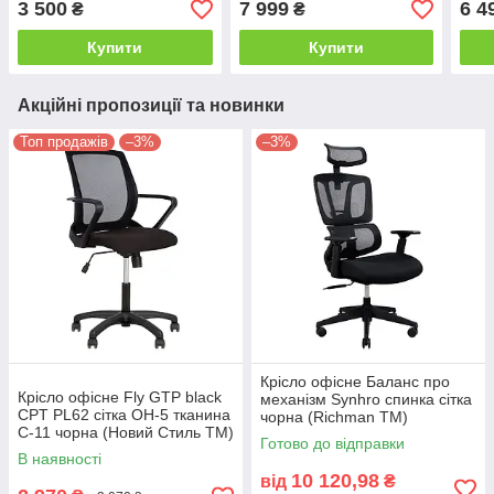
3 500
7 999
6 4
₴
₴
Купити
Купити
Акційні пропозиції та новинки
Топ продажів
–3%
–3%
Крісло офісне Баланс про
Крісло офісне Fly GTP black
механізм Synhro спинка сітка
CPT PL62 сітка OH-5 тканина
чорна (Richman ТМ)
С-11 чорна (Новий Стиль ТМ)
Готово до відправки
В наявності
10 120,98
від
₴