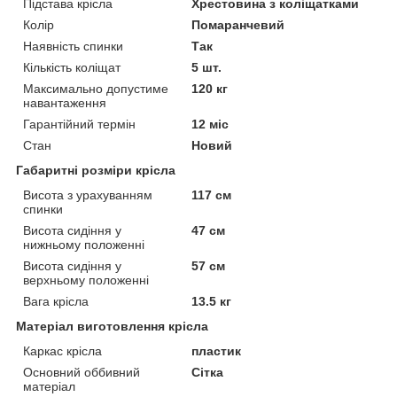
Підстава крісла
Хрестовина з коліщатками
Колір
Помаранчевий
Наявність спинки
Так
Кількість коліщат
5 шт.
Максимально допустиме
120 кг
навантаження
Гарантійний термін
12 міс
Стан
Новий
Габаритні розміри крісла
Висота з урахуванням
117 см
спинки
Висота сидіння у
47 см
нижньому положенні
Висота сидіння у
57 см
верхньому положенні
Вага крісла
13.5 кг
Матеріал виготовлення крісла
Каркас крісла
пластик
Основний оббивний
Сітка
матеріал