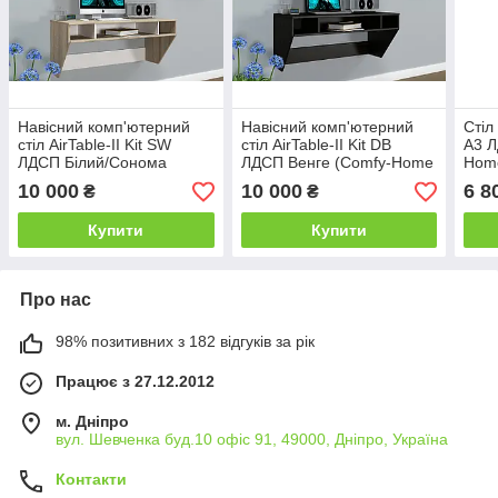
Навісний комп'ютерний
Навісний комп'ютерний
Стіл
стіл AirTable-II Kit SW
стіл AirTable-II Kit DB
A3 
ЛДСП Білий/Сонома
ЛДСП Венге (Comfy-Home
Hom
(Comfy-Home ТМ)
ТМ)
10 000
10 000
6 8
₴
₴
Купити
Купити
Про нас
98% позитивних з 182 відгуків за рік
Працює з 27.12.2012
м. Дніпро
вул. Шевченка буд.10 офіс 91, 49000, Дніпро, Україна
Контакти