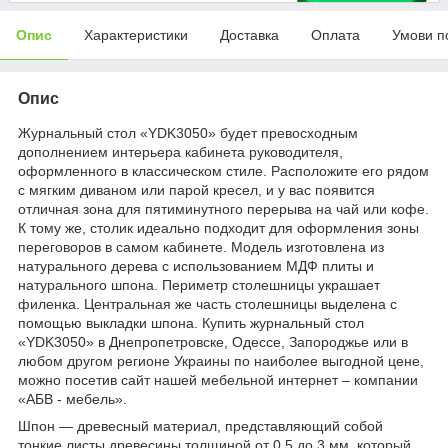
Опис
Характеристики
Доставка
Оплата
Умови п
Опис
Журнальный стол «YDK3050» будет превосходным
дополнением интерьера кабинета руководителя,
оформленного в классическом стиле. Расположите его рядом
с мягким диваном или парой кресел, и у вас появится
отличная зона для пятиминутного перерыва на чай или кофе.
К тому же, столик идеально подходит для оформления зоны
переговоров в самом кабинете. Модель изготовлена из
натурального дерева с использованием МДФ плиты и
натурального шпона. Периметр столешницы украшает
филенка. Центральная же часть столешницы выделена с
помощью выкладки шпона. Купить журнальный стол
«YDK3050» в Днепропетровске, Одессе, Запороджье или в
любом другом регионе Украины по наиболее выгодной цене,
можно посетив сайт нашей мебельной интернет – компании
«АБВ - мебель».
Шпон — древесный материал, представляющий собой
тонкие листы древесины толщиной от 0.5 до 3 мм, который