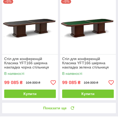
–5%
–5%
Стіл для конференцій
Стіл для конференцій
Класика YFT166 шкіряна
Класика YFT166 шкіряна
накладка чорна стільниця
накладка зелена стільниця
2400*1100 мм (Діал ТМ)
2400*1100 мм (Діал ТМ)
В наявності
В наявності
99 085
99 085
₴
₴
104 300 ₴
104 300 ₴
Купити
Купити
Показати ще