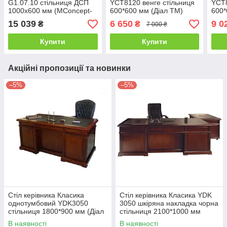
G1.07.10 стільниця ДСП
YCT8120 венге стільниця
YCT8
1000х600 мм (MConcept-
600*600 мм (Діал ТМ)
600*
ТМ)
15 039
6 650
9 0
₴
₴
7 000 ₴
Купити
Купити
Акційні пропозиції та новинки
–5%
–5%
Стіл керівника Класика
Стіл керівника Класика YDK
однотумбовий YDK3050
3050 шкіряна накладка чорна
стільниця 1800*900 мм (Діал
стільниця 2100*1000 мм
ТМ)
(Діал ТМ)
В наявності
В наявності