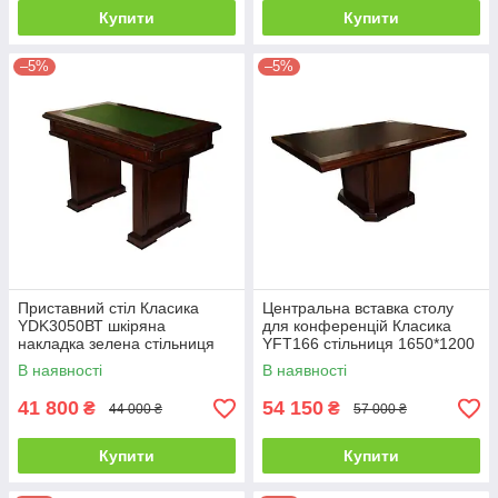
Купити
Купити
–5%
–5%
Приставний стіл Класика
Центральна вставка столу
YDK3050ВТ шкіряна
для конференцій Класика
накладка зелена стільниця
YFT166 стільниця 1650*1200
1200*700 мм (Діал ТМ)
мм (Діал ТМ)
В наявності
В наявності
41 800
54 150
₴
₴
44 000 ₴
57 000 ₴
Купити
Купити