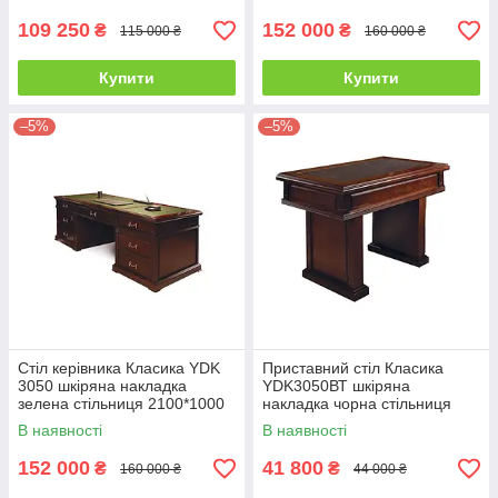
109 250
152 000
₴
₴
115 000 ₴
160 000 ₴
Купити
Купити
–5%
–5%
Стіл керівника Класика YDK
Приставний стіл Класика
3050 шкіряна накладка
YDK3050ВТ шкіряна
зелена стільниця 2100*1000
накладка чорна стільниця
мм (Діал ТМ)
1200*700 мм (Діал ТМ)
В наявності
В наявності
152 000
41 800
₴
₴
160 000 ₴
44 000 ₴