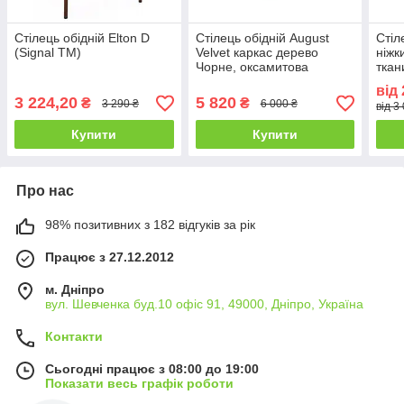
Стілець обідній Elton D
Стілець обідній August
Стіл
(Signal ТМ)
Velvet каркас дерево
ніжк
Чорне, оксамитова
ткан
тканина Bluvel 86 Синій
(Ric
від
(Signal -ТМ)
3 224,20
5 820
₴
₴
3 290 ₴
6 000 ₴
від 3
Купити
Купити
Про нас
98% позитивних з 182 відгуків за рік
Працює з 27.12.2012
м. Дніпро
вул. Шевченка буд.10 офіс 91, 49000, Дніпро, Україна
Контакти
Сьогодні працює з 08:00 до 19:00
Показати весь графік роботи