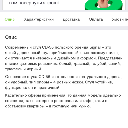
Опис
Характеристики
Доставка
Оплата
Умови п
Опис
Cовременный стул CD-56 польского бренда Signal – это
яркий деревянный стул приближенный к винтажному стилю,
он отличается интересным дизайном и формой. Представлен
в таких цветовых решениях: белый, красный, голубой, синий,
трюфель и черный.
Основание стула CD-56 изготовлено из натурального дерева,
он удобный, тип опоры – 4 ровных ножки. Стул устойчив,
функционален и практичный.
Касательно сферы применения, то данная модель идеально
впишется, как в интерьер ресторана или кафе, так и в
обстановку квартиры – в гостиную или кухню.