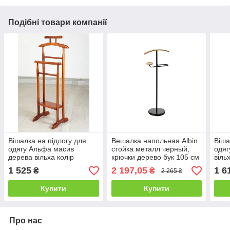
Подібні товари компанії
Вішалка на підлогу для
Вешалка напольная Albin
Віша
одягу Альфа масив
стойка металл черный,
одяг
дерева вільха колір
крючки дерево бук 105 см
віль
Яблуня (Мікс-Меблі ТМ)
(Signal ТМ)
Мебл
1 525
2 197,05
1 6
₴
₴
2 265 ₴
Купити
Купити
Про нас