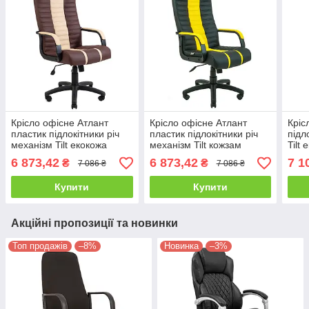
Крісло офісне Атлант
Крісло офісне Атлант
Кріс
пластик підлокітники річ
пластик підлокітники річ
підл
механізм Tilt екокожа
механізм Tilt кожзам
Tilt
Флай-2231/ 2207
Флай-2230/ 2240
(Ric
6 873,42
6 873,42
7 1
₴
₴
7 086 ₴
7 086 ₴
(Richman ТМ)
(Richman ТМ)
Купити
Купити
Акційні пропозиції та новинки
Топ продажів
–8%
Новинка
–3%