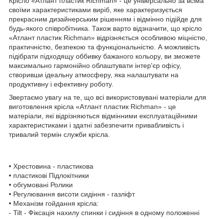
Крісло «Атлант пластик Richman» - це універсально за всіма
своїми характеристиками виріб, яке характеризується
прекрасним дизайнерським рішенням і відмінно підійде для
будь-якого співробітника. Також варто відзначити, що крісло
«Атлант пластик Richman» відрізняється особливою міцністю,
практичністю, безпекою та функціональністю. А можливість
підібрати підходящу оббивку бажаного кольору, ви зможете
максимально гармонійно облаштувати інтер'єр офісу,
створивши ідеальну атмосферу, яка налаштувати на
продуктивну і ефективну роботу.
Звертаємо увагу на те, що всі використовувані матеріали для
виготовлення крісла «Атлант пластик Richman» - це
матеріали, які відрізняються відмінними експлуатаційними
характеристиками і здатні забезпечити привабливість і
тривалий термін служби крісла.
• Хрестовина - пластикова
• пластикові Підлокітники
• обгумовані Ролики
• Регулювання висоти сидіння - газліфт
• Механізм гойдання крісла:
- Tilt - Фіксація нахилу спинки і сидіння в одному положенні