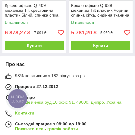
Крісло офісне Q-409
Крісло офісне Q-939
механізм Tilt хрестовина
механізм Tilt пластик Чорний,
пластик Білий, спинка сітка,
спинка сітка, сидіння тканина
сидіння тканина Чорна
Чорна/Сіра (Signal ТМ)
В наявності
В наявності
(Signal ТМ)
6 878,27
5 781,20
₴
₴
7 091 ₴
5 960 ₴
Купити
Купити
Про нас
98% позитивних з 182 відгуків за рік
Працює з 27.12.2012
КНОПКА
м. Дніпро
ЗВ'ЯЗКУ
вул. Шевченка буд.10 офіс 91, 49000, Дніпро, Україна
Контакти
Сьогодні працює з 08:00 до 19:00
Показати весь графік роботи