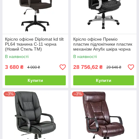
Крісло офісне Diplomat kd tilt
Крісло офісне Преміо
PL64 тканина С-11 чорна
пластик підлокітники пластик
(Новий Стиль ТМ)
механізм Anyfix шкіра чорна
(Richman ТМ)
В наявності
В наявності
3 680
28 756,62
₴
₴
4 000 ₴
29 646 ₴
Купити
Купити
–3%
–3%