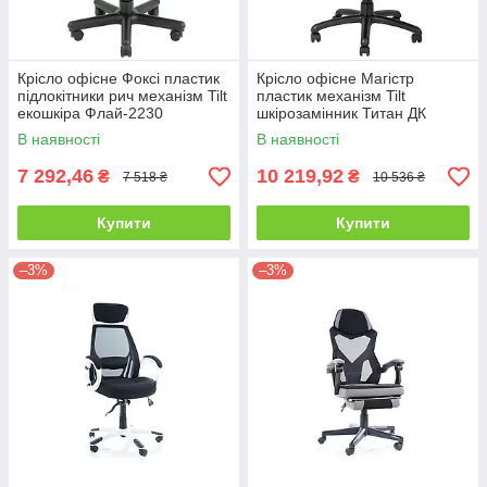
Крісло офісне Фоксі пластик
Крісло офісне Магістр
підлокітники рич механізм Tilt
пластик механізм Tilt
екошкіра Флай-2230
шкірозамінник Титан ДК
(Richman ТМ)
Браун (Richman ТМ)
В наявності
В наявності
7 292,46
10 219,92
₴
₴
7 518 ₴
10 536 ₴
Купити
Купити
–3%
–3%