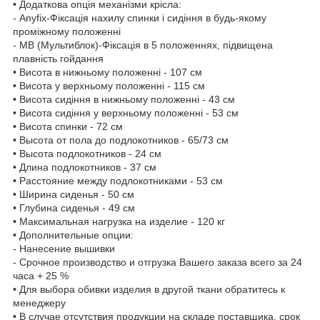
• Додаткова опція механізми крісла:
- Anyfix-Фіксація нахилу спинки і сидіння в будь-якому
проміжному положенні
- МВ (Мультиблок)-Фіксація в 5 положеннях, підвищена
плавність гойдання
• Висота в нижньому положенні - 107 см
• Висота у верхньому положенні - 115 см
• Висота сидіння в нижньому положенні - 43 см
• Висота сидіння у верхньому положенні - 53 см
• Висота спинки - 72 см
• Высота от пола до подлокотников - 65/73 см
• Высота подлокотников - 24 см
• Длина подлокотников - 37 см
• Расстояние между подлокотниками - 53 см
• Ширина сиденья - 50 см
• Глубина сиденья - 49 см
• Максимальная нагрузка на изделие - 120 кг
• Дополнительные опции:
- Нанесение вышивки
- Срочное производство и отгрузка Вашего заказа всего за 24
часа + 25 %
• Для выбора обивки изделия в другой ткани обратитесь к
менеджеру
• В случае отсутствия продукции на складе поставщика, срок