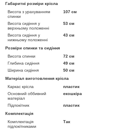
Габаритні розміри крісла
Висота з урахуванням
107 см
спинки
Висота сидіння у
53 см
верхньому положенні
Висота сидіння у
43 см
нижньому положенні
Розміри спинки та сидіння
Висота спинки
72 см
Глибина сидіння
49 см
Ширина сидіння
50 см
Матеріал виготовлення крісла
Каркас крісла
пластик
Основний оббивний
екошкіра
матеріал
Підлокітник
пластик
Комплектація
Комплектація
Так
підлокітниками