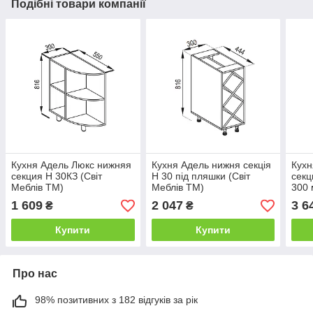
Подібні товари компанії
Кухня Адель Люкс нижняя
Кухня Адель нижня секція
Кухн
секция Н 30КЗ (Світ
Н 30 під пляшки (Світ
секц
Меблів ТМ)
Меблів ТМ)
300 
1 609
2 047
3 6
₴
₴
Купити
Купити
Про нас
98% позитивних з 182 відгуків за рік