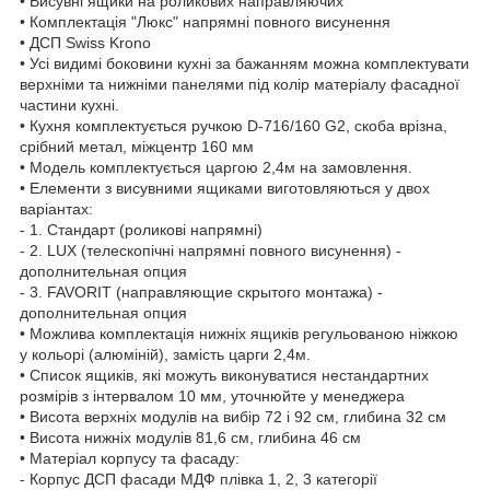
• Висувні ящики на роликових направляючих
• Комплектація "Люкс" напрямні повного висунення
• ДСП Swiss Krono
• Усі видимі боковини кухні за бажанням можна комплектувати
верхніми та нижніми панелями під колір матеріалу фасадної
частини кухні.
• Кухня комплектується ручкою D-716/160 G2, скоба врізна,
срібний метал, міжцентр 160 мм
• Модель комплектується царгою 2,4м на замовлення.
• Елементи з висувними ящиками виготовляються у двох
варіантах:
- 1. Стандарт (роликові напрямні)
- 2. LUX (телескопічні напрямні повного висунення) -
дополнительная опция
- 3. FAVORIT (направляющие скрытого монтажа) -
дополнительная опция
• Можлива комплектація нижніх ящиків регульованою ніжкою
у кольорі (алюміній), замість царги 2,4м.
• Список ящиків, які можуть виконуватися нестандартних
розмірів з інтервалом 10 мм, уточнюйте у менеджера
• Висота верхніх модулів на вибір 72 і 92 см, глибина 32 см
• Висота нижніх модулів 81,6 см, глибина 46 см
• Матеріал корпусу та фасаду:
- Корпус ДСП фасади МДФ плівка 1, 2, 3 категорії