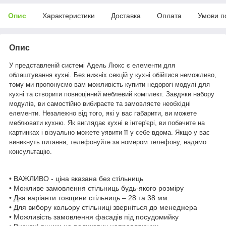
Опис
Характеристики
Доставка
Оплата
Умови п
Опис
У представленій системі Адель Люкс є елементи для
облаштування кухні. Без нижніх секцій у кухні обійтися неможливо,
тому ми пропонуємо вам можливість купити недорогі модулі для
кухні та створити повноцінний меблевий комплект. Завдяки набору
модулів, ви самостійно вибираєте та замовляєте необхідні
елементи. Незалежно від того, які у вас габарити, ви можете
меблювати кухню. Як виглядає кухні в інтер'єрі, ви побачите на
картинках і візуально можете уявити її у себе вдома. Якщо у вас
виникнуть питання, телефонуйте за номером телефону, надамо
консультацію.
• ВАЖЛИВО - ціна вказана без стільниць
• Можливе замовлення стільниць будь-якого розміру
• Два варіанти товщини стільниць – 28 та 38 мм.
• Для вибору кольору стільниці зверніться до менеджера
• Можливість замовлення фасадів під посудомийку