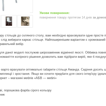
повернення товару протягом 14 днів
за домо
ру стільців до скляного столу, вам необхідно враховувати одне просте пр
 і слід вибирати каркас стільця. Найпоширенішим варіантом є хромований
правильний вибір.
ля даної моделі послужив шкірозамінник відмінної якості. Оббивка повні
ізноманіття колірного рішення дозволить вам підібрати виріб, яке б поєд
во варто врахувати оптимальні габарити стільця Аманда. Сидіння досить 
омплекції і зростання. Якщо ви хочете придбати для свого інтер'єру ідеа
рнет – магазині меблів «АБВ ― меблі»
ові, порошкова фарба сірого кольору
нник