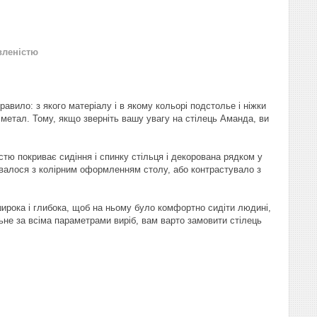
вленістю
авило: з якого матеріалу і в якому кольорі подстолье і ніжки
 метал. Тому, якщо зверніть вашу увагу на стілець Аманда, ви
стю покриває сидіння і спинку стільця і декорована рядком у
нувалося з колірним оформленням столу, або контрастувало з
широка і глибока, щоб на ньому було комфортно сидіти людині,
льне за всіма параметрами виріб, вам варто замовити стілець