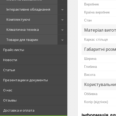
Виробник
Інтерактивне обладнання
Країна виробник
Комплектуючі
Стан
Матеріал виго
Кліматична техніка
Товари для тварин
Каркас стільця
Габаритні розм
Прайс-листы
Ширина
Новости
Глибина
Статьи
Висота
Презентации и документы
Користувальни
О нас
Оббивка
Отзывы
Колір (відтінок)
Доставка и оплата
Інформація дл