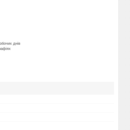
робочих днів
рафіях