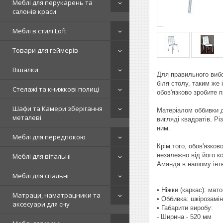
Меблі для перукарень та
салонів краси
Меблі в стилі Loft
Товари для геймерів
Вішалки
Для правильного вибо
біля столу, таким же
Стелажі та книжкові полиці
обов'язково зробите 
Шафи та Камери зберігання
Матеріалом оббивки д
металеві
вигляді квадратів. Р
ним.
Меблі для передпокою
Крім того, обов'язко
незалежно від його к
Меблі для вітальні
Аманда в нашому інте
Меблі для спальні
• Ніжки (каркас): мат
Матраци, наматрацники та
• Оббивка: шкірозамі
аксесуари для сну
• Габарити виробу:
- Ширина - 520 мм