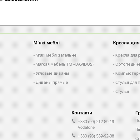
М'які меблі
Кресла для
М'які меблі загальне
Кресла для
Мягкая мебель ТМ «DAVIDOS»
Ортопедиче
Угловые диваны
Компьютерн
Диваны прямые
Стулья для 
Стулья
Г
По
+380 (99) 212-89-19
Vodafone
Ві
+380 (93) 539-92-38
Се