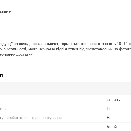
бивки:
продукції на складі постачальника, термін виготовлення становить 10 -14 
обу в реальності, може незначно відрізнятися від представлених на фотог
рахування доставки
и
стілець
иків
Ні
 для зберігання і транспортування
Ні
Білий