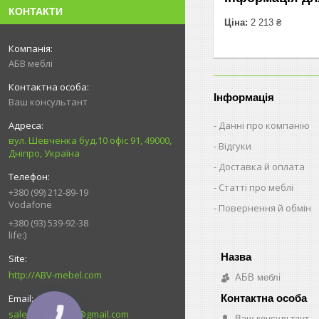
КОНТАКТИ
Ціна:
2 213 ₴
АБВ меблі
Інформація
Ваш консультант
Данні про компанію
вул. Шевченка буд.10 офіс 91, 49000,
Відгуки
Дніпро, Україна
Доставка й оплата
Статті про меблі
+380 (99) 212-89-19
Vodafone
Повернення й обмін
+380 (93) 539-92-38
life:)
http://ABV-mebel.com
АБВ меблі
sales.abvmebel@gmail.com
Ваш консультант
КНОПКА