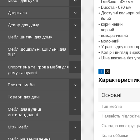
Меблі для кухні
- Глибина - 430 мм
- Висота - 870 мм
Дзеркала
• Доступні кольори об
- білий
- коричневий
Декор для дому
- чорний
- помаранчевий
Меблі Дитячі для дому
- молочний
• У разі відсутності 
Меблі Дошкільні, Шкільні, для
• Колір і вигляд вир
ВНЗ
• Ціна вказана без у
Спортивна та Ігрова меблі для
дому та вулиці
Характеристик
Плетені меблі
Основні
Товари для дачі
Тип меблів
Меблі для вулиці
антивандальні
Наявність підлокітн
Складна конструкція
М'які меблі
Колір оббивки
Меблі на замовлення