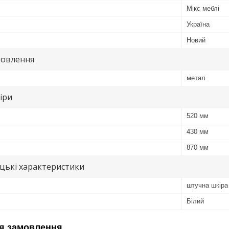
Мікс меблі
Україна
Новий
товлення
метал
іри
520 мм
430 мм
870 мм
цькі характеристики
штучна шкіра
Білий
я замовлення