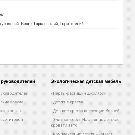
елі
туральний, Венге, Горіх світлий, Горіх темний
 руководителей
Экологическая детская мебель
 руководителей
Парты-растишки Школярик
ские кресла
Детские кресла
ые кресла
Детские кресла коллекции Дисней
посетителей
Элитная серия Наследник детские
кровати авто
Комплектации детских комнат