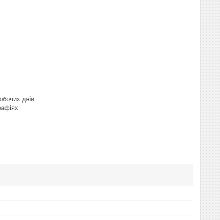
робочих днів
рафіях