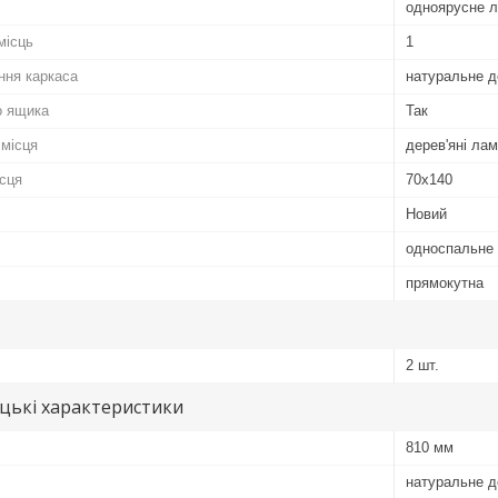
одноярусне л
місць
1
ння каркаса
натуральне д
о ящика
Так
 місця
дерев'яні лам
ісця
70х140
Новий
односпальне
прямокутна
2 шт.
цькі характеристики
810 мм
натуральне д