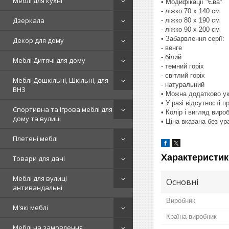
Меблі для кухні
• Модифікації "Єва"
- ліжко 70 х 140 см
Дзеркала
- ліжко 80 х 190 см
- ліжко 90 х 200 см
• Забарвлення серії:
Декор для дому
- венге
- білий
Меблі Дитячі для дому
- темний горіх
- світлий горіх
Меблі Дошкільні, Шкільні, для
- натуральний
ВНЗ
• Можна додатково ук
• У разі відсутності 
Спортивна та Ігрова меблі для
• Колір і вигляд вир
дому та вулиці
• Ціна вказана без у
Плетені меблі
Характеристик
Товари для дачі
Меблі для вулиці
Основні
антивандальні
Виробник
М'які меблі
Країна виробник
Меблі на замовлення