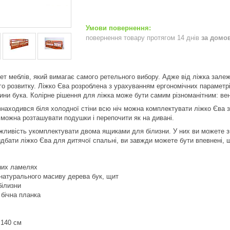
повернення товару протягом 14 днів
за домо
ет меблів, який вимагає самого ретельного вибору. Адже від ліжка зале
о розвитку. Ліжко Єва розроблена з урахуванням ергономічних параметрів
ни бука. Колірне рішення для ліжка може бути самим різноманітним: венге
находився біля холодної стіни всю ніч можна комплектувати ліжко Єва 
 можна розташувати подушки і перепочити як на дивані.
жливість укомплектувати двома ящиками для білизни. У них ви можете збер
дбати ліжко Єва для дитячої спальні, ви завжди можете бути впевнені, 
них ламелях
 натурального масиву дерева бук, щит
білизни
 бічна планка
 140 см