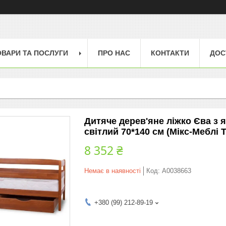
ОВАРИ ТА ПОСЛУГИ
ПРО НАС
КОНТАКТИ
ДОС
Дитяче дерев'яне ліжко Єва з
світлий 70*140 см (Мікс-Меблі 
8 352 ₴
Немає в наявності
Код:
А0038663
+380 (99) 212-89-19