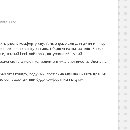
вленістю
жить рівень комфорту сну. А як відомо сон для дитини ― це
 і виключно з натуральних і безпечних матеріалів. Каркас
, темний і світлий горіх, натуральний і білий.
захисною планкою і матрацом оптимальної висоти. Вдень на
ігати ковдру, подушки, постільна білизна і навіть іграшки.
що сон вашої дитини буде комфортним і міцним.