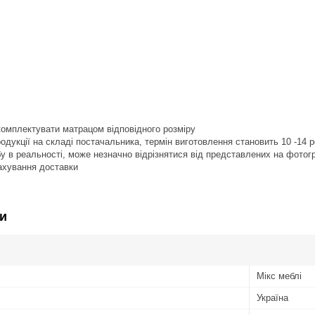
омплектувати матрацом відповідного розміру
продукції на складі постачальника, термін виготовлення становить 10 -14 
обу в реальності, може незначно відрізнятися від представлених на фотог
рахування доставки
и
Мікс меблі
Україна