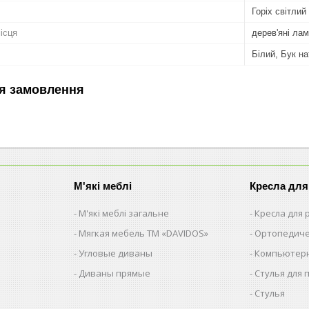
Горіх світлий
ісця
дерев'яні лам
Білий, Бук на
я замовлення
М'які меблі
Кресла для
М'які меблі загальне
Кресла для
Мягкая мебель ТМ «DAVIDOS»
Ортопедиче
Угловые диваны
Компьютерн
Диваны прямые
Стулья для 
Стулья