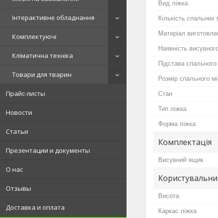
Вид ліжка
Інтерактивне обладнання
Кількість спальних 
Матеріал виготовле
Комплектуючі
Наявність висувног
Кліматична техніка
Підстава спального
Товари для тварин
Розмір спального м
Прайс-листы
Стан
Тип ліжка
Новости
Форма ліжка
Статьи
Комплектація
Презентации и документы
Висувний ящик
О нас
Користувальни
Отзывы
Висота
Доставка и оплата
Каркас ліжка