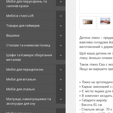
Меблі для перукарень та
салонів краси
Меблі в стилі Loft
Товари для геймерів
Вішалки
Дитяче ліжко – предм
важлива складова йог
Стелажі та книжкові полиці
виготовлений з дереви
Щоб ваша дитина не з
Шафи та Камери зберігання
ліжку близько планки
металеві
Також ліжко Єва є мо
Якщо ви вирішите при
Меблі для передпокою
Меблі для вітальні
• Ліжко на ортопедич
• Каркас виконаний з
Меблі для спальні
• Є місткі ящики для 
• В комплект входить
Матраци, наматрацники та
• Габарити виробу:
аксесуари для сну
- Висота 81 см
- Спальне місце: 70 х