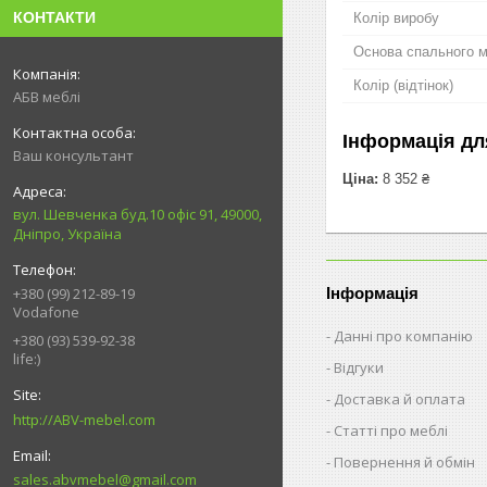
КОНТАКТИ
Колір виробу
Основа спального м
Колір (відтінок)
АБВ меблі
Інформація дл
Ваш консультант
Ціна:
8 352 ₴
вул. Шевченка буд.10 офіс 91, 49000,
Дніпро, Україна
Інформація
+380 (99) 212-89-19
Vodafone
Данні про компанію
+380 (93) 539-92-38
life:)
Відгуки
Доставка й оплата
http://ABV-mebel.com
Статті про меблі
Повернення й обмін
sales.abvmebel@gmail.com