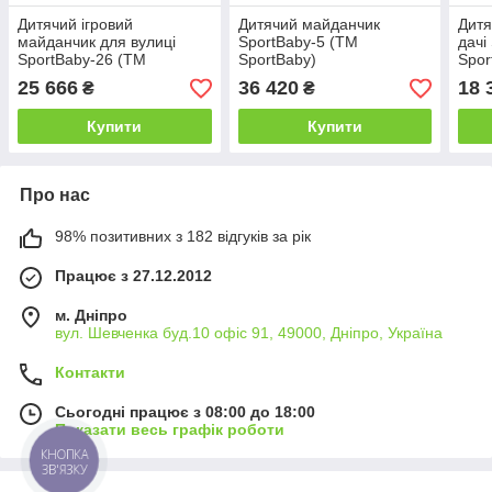
Дитячий ігровий
Дитячий майданчик
Дитя
майданчик для вулиці
SportBaby-5 (ТМ
дачі
SportBaby-26 (ТМ
SportBaby)
Spor
SportBaby)
25 666
36 420
18 
₴
₴
Купити
Купити
Про нас
98% позитивних з 182 відгуків за рік
Працює з 27.12.2012
м. Дніпро
вул. Шевченка буд.10 офіс 91, 49000, Дніпро, Україна
Контакти
Сьогодні працює з 08:00 до 18:00
Показати весь графік роботи
КНОПКА
ЗВ'ЯЗКУ