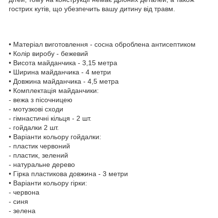
гострих кутів, що убезпечить вашу дитину від травм.
• Матеріал виготовлення - сосна оброблена антисептиком
• Колір виробу - бежевий
• Висота майданчика - 3,15 метра
• Ширина майданчика - 4 метри
• Довжина майданчика - 4,5 метра
• Комплектація майданчики:
- вежа з пісочницею
- мотузкові сходи
- гімнастичні кільця - 2 шт.
- гойдалки 2 шт.
• Варіанти кольору гойдалки:
- пластик червоний
- пластик, зелений
- натуральне дерево
• Гірка пластикова довжина - 3 метри
• Варіанти кольору гірки:
- червона
- синя
- зелена