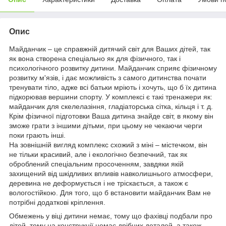
Опис
Майданчик – це справжній дитячий світ для Ваших дітей, так
як вона створена спеціально як для фізичного, так і
психологічного розвитку дитини. Майданчик сприяє фізичному
розвитку м'язів, і дає можливість з самого дитинства почати
тренувати тіло, адже всі батьки мріють і хочуть, що б їх дитина
підкорював вершини спорту. У комплексі є такі тренажери як:
майданчик для скелелазіння, гладіаторська сітка, кільця і т. д.
Крім фізичної підготовки Ваша дитина знайде світ, в якому він
зможе грати з іншими дітьми, при цьому не чекаючи черги
поки грають інші.
На зовнішній вигляд комплекс схожий з міні – містечком, він
не тільки красивий, але і екологічно безпечний, так як
оброблений спеціальним просоченням, завдяки якій
захищений від шкідливих впливів навколишнього атмосфери,
деревина не деформується і не тріскається, а також є
вологостійкою. Для того, що б встановити майданчик Вам не
потрібні додаткові кріплення.
Обмежень у віці дитини немає, тому що фахівці подбали про
дітей, тому на конструкції немає дрібних деталей, а також