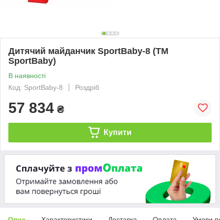
Дитячий майданчик SportBaby-8 (ТМ
SportBaby)
В наявності
Код: SportBaby-8
Роздріб
57 834
₴
Купити
Опис
Характеристики
Доставка
Оплата
Умови п