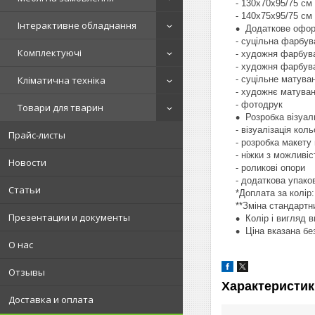
- 130х70х95/75 см
- 140х75х95/75 см
Інтерактивне обладнання
Додаткове офор
- суцільна фарбув
Комплектуючі
- художня фарбува
- художня фарбув
- суцільне матува
Кліматична техніка
- художнє матува
- фотодрук
Товари для тварин
Розробка візуал
- візуалізація ко
Прайс-листы
- розробка макету
- ніжки з можливі
Новости
- роликові опори
- додаткова упако
Статьи
*Доплата за колір:
**Зміна стандартн
Презентации и документы
Колір і вигляд 
Ціна вказана бе
О нас
Отзывы
Характеристик
Доставка и оплата