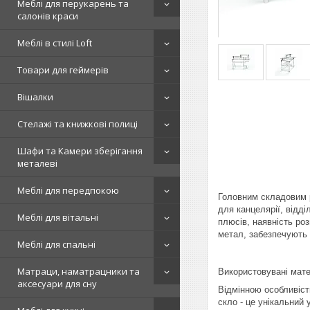
Меблі для перукарень та
салонів краси
Меблі в стилі Loft
Товари для геймерів
Вішалки
Стелажі та книжкові полиці
Шафи та Камери зберігання
металеві
Меблі для передпокою
Головним складовим р
для канцелярії, відді
Меблі для вітальні
плюсів, наявність ро
метал, забезпечують 
Меблі для спальні
Матраци, наматрацники та
Використовувані мате
аксесуари для сну
Відмінною особливіст
скло - це унікальний 