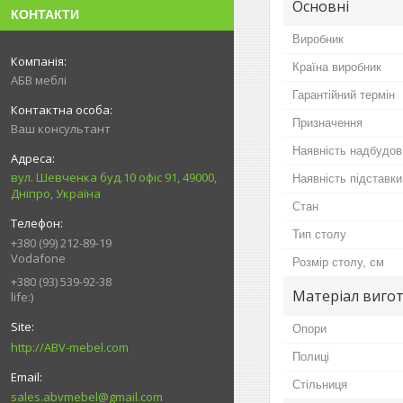
Основні
КОНТАКТИ
Виробник
Країна виробник
АБВ меблі
Гарантійний термін
Призначення
Ваш консультант
Наявність надбудов
вул. Шевченка буд.10 офіс 91, 49000,
Наявність підставки
Дніпро, Україна
Стан
Тип столу
+380 (99) 212-89-19
Vodafone
Розмір столу, см
+380 (93) 539-92-38
Матеріал вигот
life:)
Опори
http://ABV-mebel.com
Полиці
Стільниця
sales.abvmebel@gmail.com