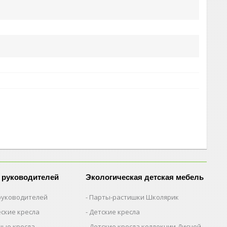
 руководителей
Экологическая детская мебель
 руководителей
Парты-растишки Школярик
ские кресла
Детские кресла
ые кресла
Детские кресла коллекции Дисней