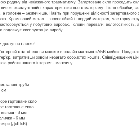
вою родину від небажаного травматизму. Загартоване скло проходить скл
високі експлуатаційні характеристики цього матеріалу. Після обробки, ск
, а головне – безпечніше. Навіть при порушенні цілісності загартованого 
раю. Хромований метал – зносостійкий і твердий матеріал, має гарну стр
застосовується у побутових виробах. Головні переваги: вологостійкість,
о подовжує експлуатацію виробу.
 доступно і легко!
'ютерний стіл «Лео» ви можете в онлайн магазині «АБВ-меблі». Представ
тер'єр, витративши зовсім небагато особистих коштів. Співвідношення цін
ою роботи нашого інтернет - магазину.
 металеві труби
5 см
зоре гартоване скло
ре гартоване скло
ільниці - 8 мм
олички - 6 мм
озміри (ДхШхВ):