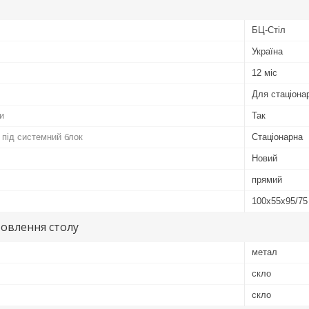
БЦ-Стіл
Україна
12 міс
Для стаціона
и
Так
 під системний блок
Стаціонарна
Новий
прямий
100х55х95/75
овлення столу
метал
скло
скло