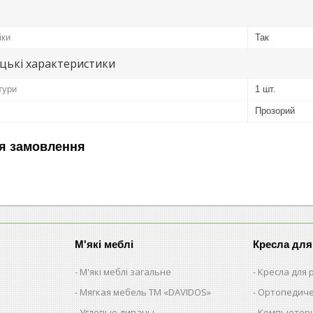
іки
Так
цькі характеристики
тури
1 шт.
Прозорий
я замовлення
М'які меблі
Кресла для
М'які меблі загальне
Кресла для
Мягкая мебель ТМ «DAVIDOS»
Ортопедиче
Угловые диваны
Компьютерн