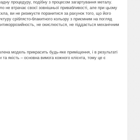
адну процедуру, подібну з процесом загартування металу.
ло не втрачає своєї зовнішньої привабливості, але при цьому
скла, ви не ризикуєте поранитися за рахунок того, що його
уктуру сріблясто-блакитного кольору з приємним на погляд
 антикоррозийность, не окислюється, не піддається механічним
лена модель прикрасить будь-яке приміщення, і в результаті
и та якість – основна вимога кожного клієнта, тому це є