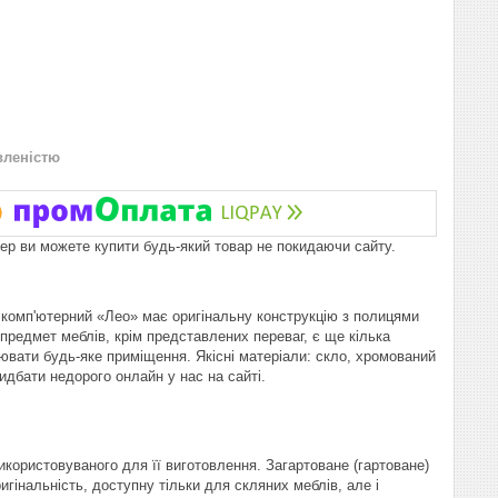
вленістю
пер ви можете купити будь-який товар не покидаючи сайту.
л комп'ютерний «Лео» має оригінальну конструкцію з полицями
 предмет меблів, крім представлених переваг, є ще кілька
ювати будь-яке приміщення. Якісні матеріали: скло, хромований
идбати недорого онлайн у нас на сайті.
користовуваного для її виготовлення. Загартоване (гартоване)
ригінальність, доступну тільки для скляних меблів, але і