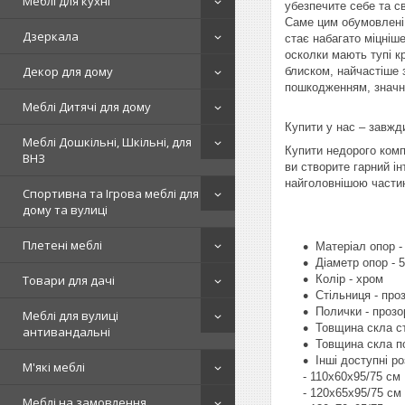
Меблі для кухні
убезпечите себе та с
Саме цим обумовлені 
Дзеркала
стає набагато міцніше
осколки мають тупі к
Декор для дому
блиском, найчастіше 
пошкодженням, значн
Меблі Дитячі для дому
Купити у нас – завжди
Меблі Дошкільні, Шкільні, для
Купити недорого комп
ВНЗ
ви створите гарний ін
найголовнішою частин
Спортивна та Ігрова меблі для
дому та вулиці
Плетені меблі
Матеріал опор -
Діаметр опор - 
Колір - хром
Товари для дачі
Стільниця - про
Полички - прозо
Меблі для вулиці
Товщина скла ст
антивандальні
Товщина скла п
Інші доступні р
М'які меблі
- 110х60х95/75 см
- 120х65х95/75 см
Меблі на замовлення