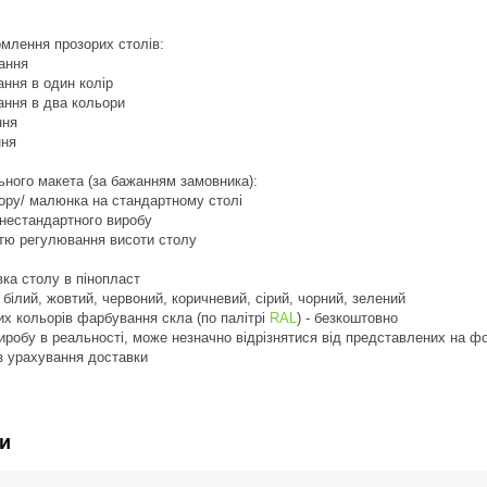
млення прозорих столів:
ання
ння в один колір
ання в два кольори
ння
ння
ьного макета (за бажанням замовника):
льору/ малюнка на стандартному столі
 нестандартного виробу
стю регулювання висоти столу
вка столу в пінопласт
 білий, жовтий, червоний, коричневий, сірий, чорний, зелений
их кольорів фарбування скла (по палітрі
RAL
) - безкоштовно
виробу в реальності, може незначно відрізнятися від представлених на ф
з урахування доставки
и