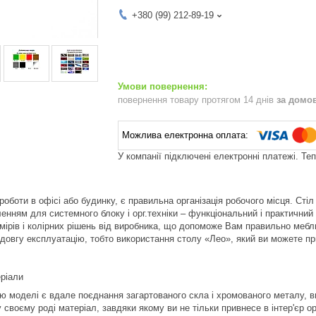
+380 (99) 212-89-19
повернення товару протягом 14 днів
за домо
У компанії підключені електронні платежі. Те
оботи в офісі або будинку, є правильна організація робочого місця. Сті
ленням для системного блоку і орг.техніки – функціональний і практичний
змірів і колірних рішень від виробника, що допоможе Вам правильно мебл
довгу експлуатацію, тобто використання столу «Лео», який ви можете пр
ріали
ю моделі є вдале поєднання загартованого скла і хромованого металу, ви
у своєму роді матеріал, завдяки якому ви не тільки привнесе в інтер'єр о