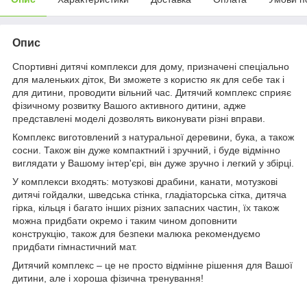
Опис
Спортивні дитячі комплекси для дому, призначені спеціально
для маленьких діток, Ви зможете з користю як для себе так і
для дитини, проводити вільний час. Дитячий комплекс сприяє
фізичному розвитку Вашого активного дитини, адже
представлені моделі дозволять виконувати різні вправи.
Комплекс виготовлений з натуральної деревини, бука, а також
сосни. Також він дуже компактний і зручний, і буде відмінно
виглядати у Вашому інтер'єрі, він дуже зручно і легкий у збірці.
У комплекси входять: мотузкові драбини, канати, мотузкові
дитячі гойдалки, шведська стінка, гладіаторська сітка, дитяча
гірка, кільця і багато інших різних запасних частин, їх також
можна придбати окремо і таким чином доповнити
конструкцію, також для безпеки малюка рекомендуємо
придбати гімнастичний мат.
Дитячий комплекс – це не просто відмінне рішення для Вашої
дитини, але і хороша фізична тренування!