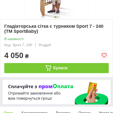
Гладіаторська сітка c турником Sport 7 - 240
(ТМ SportBaby)
В наявності
Код: Sport 7- 240
Роздріб
4 050
₴
Купити
Опис
Характеристики
Доставка
Оплата
Умови п