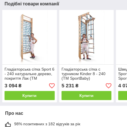
Подібні товари компанії
Гладіаторська сітка Sport 6
Гладіаторська сітка c
Швед
- 240 натуральне дерево,
турником Kinder 8 - 240
Spor
покриття Лак (ТМ
(ТМ SportBaby)
Spor
SportBaby)
3 094
5 231
4 0
₴
₴
Купити
Купити
Про нас
98% позитивних з 182 відгуків за рік