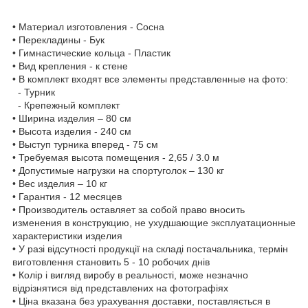
• Материал изготовления -
Сосна
• Перекладины - Бук
• Гимнастические кольца - Пластик
• Вид крепления - к стене
• В комплект входят все элементы представленные на фото:
-
Турник
- Крепежн
ы
й комплект
• Ширина изделия – 80 см
• Высота изделия - 2
4
0 см
• Выступ турника вперед -
7
5 см
• Требуемая высота помещения - 2,
65
/
3.0
м
• Допустимые нагрузки на спортуголок –
130
кг
• Вес изделия –
10
кг
• Гарантия - 12 месяцев
• Производитель оставляет за собой право вносить
изменения в конструкцию, не ухудшающие эксплуатационные
характеристики изделия
• У разі відсутності продукції на складі постачальника, термін
виготовлення становить 5 - 10 робочих днів
• Колір і вигляд виробу в реальності, може незначно
відрізнятися від представлених на фотографіях
• Ціна вказана без урахування доставки
, поставляється в