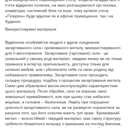
п'яти відкритих поличок, на яких розташуватися орг.техніка,
клавіатура, системний блок та інше, тому купівля столу
«Гіперіон» буде вдалою як в офісне приміщення, так і на
будинок.
Використовувані матеріали
Відмінною особливістю моделі є вдале поєднання
загартованого скла і хромованого металу, використовуваного
для її виготовлення. Загартоване (гартоване) скло - це
унікальний у своєму роді матеріал, завдяки якому ви не тільки
привнесе в інтер'єр оригінальність, доступну тільки для
скляних меблів, але і убезпечите себе та свою родину від
небажаного травматизму. Загартоване скло проходить
складну процедуру, подібну з процесом загартування металу.
Саме цим обумовлені високі експлуатаційні характеристики
цього матеріалу. Після обробки, скло не втрачає своєї
зовнішньої привабливості, але при цьому стає набагато
міцніше, а головне – безпечніше. Навіть при порушенні
цілісності загартованого скла, ви не ризикуєте поранитися за
рахунок того, що його осколки мають тупі краю. Хромований
метал – зносостійкий і твердий матеріал, має гарну структуру
сріблясто-блакитного кольору з приємним на погляд блиском,