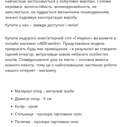
найчастіше застосовується у побутових виробах. Головні
переваги: вологостійкість, антикоррозийность, не
окислюється, не піддається механічним пошкодженням,
значно подовжує експлуатацію виробу.
Купити у нас – завжди доступно і легко!
Купити недорого комп'ютерний стіл «Гіперіон»
ви можете в
онлайн магазині
«АБВ-меблі». Представлена модель
прикрасить будь-яке приміщення, і в результаті ви створите
гарний інтер'єр, витративши зовсім небагато особистих
коштів. Співвідношення ціни та якість – основна вимога
кожного клієнта, тому це є найголовнішою частиною роботи
нашого інтернет - магазину.
Матеріал опор - металеві труби
Діаметр опор - 5 см
Колір - хром
Стільниця - прозоре гартоване скло
Полички - прозоре гартоване скло