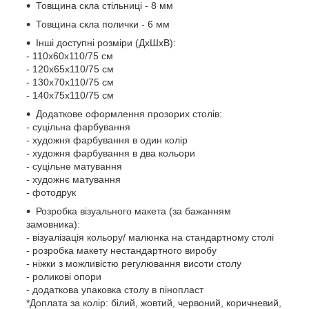
Товщина скла стільниці - 8 мм
Товщина скла полички - 6 мм
Інші доступні розміри (ДхШхВ):
- 110х60х110/75 см
- 120х65х110/75 см
- 130х70х110/75 см
- 140х75х110/75 см
Додаткове оформлення прозорих столів:
- суцільна фарбування
- художня фарбування в один колір
- художня фарбування в два кольори
- суцільне матування
- художнє матування
- фотодрук
Розробка візуального макета (за бажанням
замовника):
- візуалізація кольору/ малюнка на стандартному столі
- розробка макету нестандартного виробу
- ніжки з можливістю регулювання висоти столу
- роликові опори
- додаткова упаковка столу в пінопласт
*Доплата за колір: білий, жовтий, червоний, коричневий,