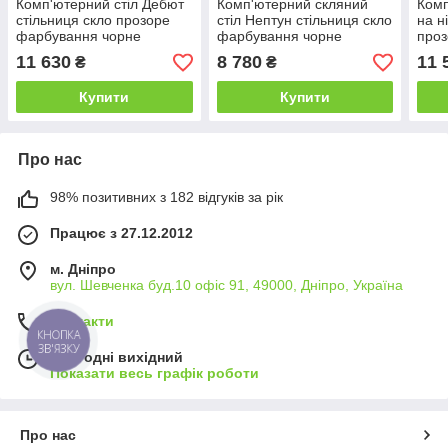
Комп'ютерний стіл Дебют
Комп'ютерний скляний
Комп
стільниця скло прозоре
стіл Нептун стільниця скло
на н
фарбування чорне
фарбування чорне
проз
1000х550х1100 мм (БЦ-
1000х550х750 мм (БЦ-
мм (
11 630
8 780
11 
₴
₴
Стіл ТМ)
Стіл ТМ)
Купити
Купити
Про нас
98% позитивних з 182 відгуків за рік
Працює з 27.12.2012
м. Дніпро
вул. Шевченка буд.10 офіс 91, 49000, Дніпро, Україна
Контакти
КНОПКА
ЗВ'ЯЗКУ
Сьогодні вихідний
Показати весь графік роботи
Про нас