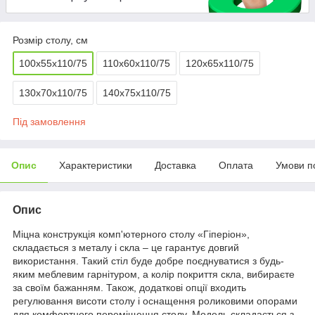
Розмір столу, см
100х55х110/75
110х60х110/75
120х65х110/75
130х70х110/75
140х75х110/75
Під замовлення
Опис
Характеристики
Доставка
Оплата
Умови п
Опис
Міцна конструкція комп'ютерного столу «Гіперіон»,
складається з металу і скла – це гарантує довгий
використання. Такий стіл буде добре поєднуватися з будь-
яким меблевим гарнітуром, а колір покриття скла, вибираєте
за своїм бажанням. Також, додаткові опції входить
регулювання висоти столу і оснащення роликовими опорами
для комфортного переміщення столу. Модель складається з