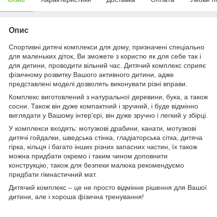
Опис
Спортивні дитячі комплекси для дому, призначені спеціально
для маленьких діток, Ви зможете з користю як для себе так і
для дитини, проводити вільний час. Дитячий комплекс сприяє
фізичному розвитку Вашого активного дитини, адже
представлені моделі дозволять виконувати різні вправи.
Комплекс виготовлений з натуральної деревини, бука, а також
сосни. Також він дуже компактний і зручний, і буде відмінно
виглядати у Вашому інтер'єрі, він дуже зручно і легкий у збірці.
У комплекси входять: мотузкові драбини, канати, мотузкові
дитячі гойдалки, шведська стінка, гладіаторська сітка, дитяча
гірка, кільця і багато інших різних запасних частин, їх також
можна придбати окремо і таким чином доповнити
конструкцію, також для безпеки малюка рекомендуємо
придбати гімнастичний мат.
Дитячий комплекс – це не просто відмінне рішення для Вашої
дитини, але і хороша фізична тренування!