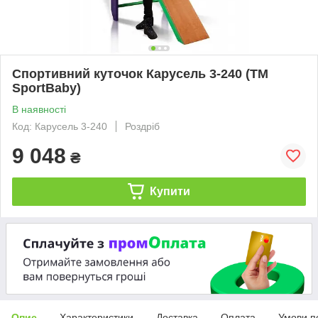
Спортивний куточок Карусель 3-240 (ТМ
SportBaby)
В наявності
Код: Карусель 3-240
Роздріб
9 048
₴
Купити
Опис
Характеристики
Доставка
Оплата
Умови п