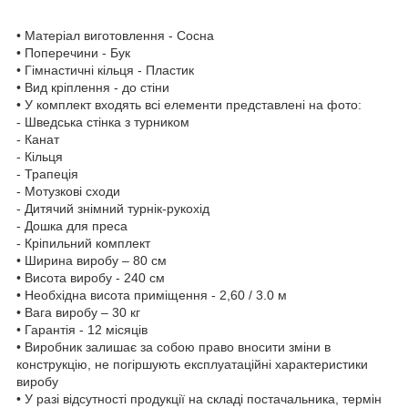
• Матеріал виготовлення -
Сосна
• Поперечини - Бук
• Гімнастичні кільця - Пластик
• Вид кріплення - до стіни
• У комплект входять всі елементи представлені на фото:
-
Шведська стінка з турником
-
Канат
- Кільця
- Трапеція
- Мотузкові сходи
-
Дитячий знімний турнік-рукохід
- Дошка для преса
- Кріпильний комплект
• Ширина виробу – 80 см
• Висота виробу - 2
4
0 см
• Необхідна висота приміщення - 2,
60
/
3.0
м
• Вага виробу –
30
кг
• Гарантія - 12 місяців
• Виробник залишає за собою право вносити зміни в
конструкцію, не погіршують експлуатаційні характеристики
виробу
• У разі відсутності продукції на складі постачальника, термін