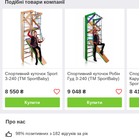
Подібні товари компанії
Спортивний куточок Sport
Спортивний куточок Робін
Спор
3-240 (ТМ SportBaby)
Гуд 3-240 (ТМ SportBaby)
Кару
Spor
8 550
9 048
8 4
₴
₴
Купити
Купити
Про нас
98% позитивних з 182 відгуків за рік