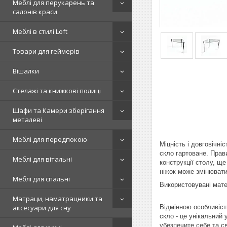
Меблі для перукарень та
салонів краси
Меблі в стилі Loft
Товари для геймерів
Вішалки
Стелажі та книжкові полиці
Шафи та Камери зберігання
металеві
Меблі для передпокою
Міцність і довговічн
скло гартоване. Прави
Меблі для вітальні
конструкції столу, щ
ніжок може змінюват
Меблі для спальні
Використовувані мате
Матраци, наматрацники та
Відмінною особливіст
аксесуари для сну
скло - це унікальний 
убезпечите себе та с