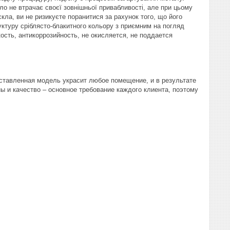
ло не втрачає своєї зовнішньої привабливості, але при цьому
скла, ви не ризикуєте поранитися за рахунок того, що його
уктуру сріблясто-блакитного кольору з приємним на погляд
ость, антикоррозийность, не окисляется, не поддается
ставленная модель украсит любое помещение, и в результате
ы и качество – основное требование каждого клиента, поэтому