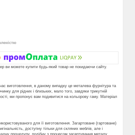
вленістю
пер ви можете купити будь-який товар не покидаючи сайту.
д час виготовлення, в даному випадку це металева фурнітура та
чинку для рідних і близьких, мало того, завдяки трикутній
ності, ми пропонує вам подивитися на кольорову гаму. Матеріал
користовуваного для її виготовлення. Загартоване (гартоване)
ригінальність, доступну тільки для скляних меблів, але і
адну процедуру, подібну з процесом загартування металу.