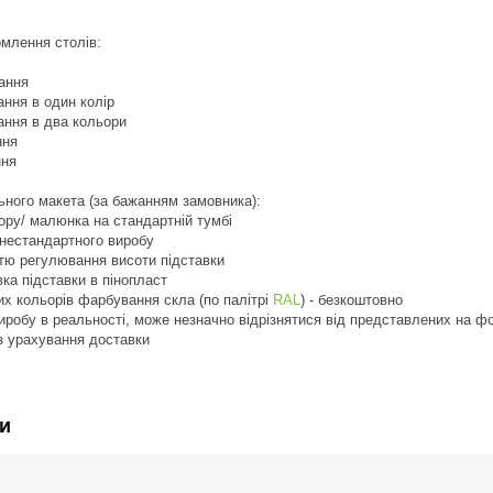
млення столів:
ання
ння в один колір
ання в два кольори
ння
ння
ьного макета (за бажанням замовника):
ьору/ малюнка на стандартній тумбі
 нестандартного виробу
стю регулювання висоти підставки
вка підставки в пінопласт
их кольорів фарбування скла (по палітрі
RAL
) - безкоштовно
виробу в реальності, може незначно відрізнятися від представлених на ф
з урахування доставки
и