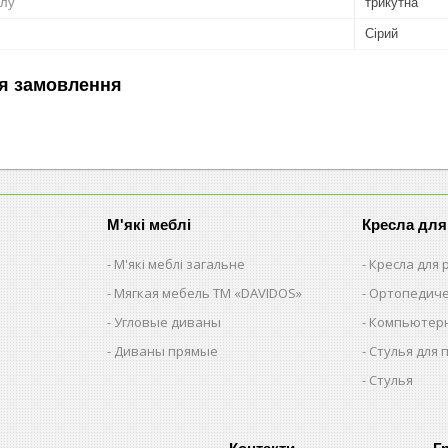
олу
трикутна
Сірий
я замовлення
М'які меблі
Кресла для
М'які меблі загальне
Кресла для
Мягкая мебель ТМ «DAVIDOS»
Ортопедиче
Угловые диваны
Компьютерн
Диваны прямые
Стулья для 
Стулья