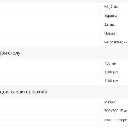
БЦ-Стіл
Україна
12 міс
Новий
у
не розкладни
іри столу
750 мм
1100 мм
1100 мм
цькі характеристики
Метал
700х700 *Еко
скло прозоре