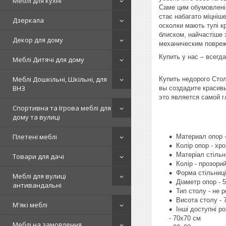
Меблі для кухні
Саме цим обумовлені 
стає набагато міцніше
Дзеркала
осколки мають тупі к
блиском, найчастіше 
Декор для дому
механическим повреж
Купить у нас – всегда
Меблі Дитячі для дому
Меблі Дошкільні, Шкільні, для
Купить недорого Сто
ВНЗ
вы создадите красивы
это является самой г
Спортивна та Ігрова меблі для
дому та вулиці
Плетені меблі
Материал опор 
Колір опор - хр
Матеріал стільни
Товари для дачі
Колір - прозори
Форма стільниці
Меблі для вулиці
Діаметр опор - 
антивандальні
Тип столу - не 
Висота столу - 
М'які меблі
Інші доступні ро
- 70х70 см
Меблі на замовлення