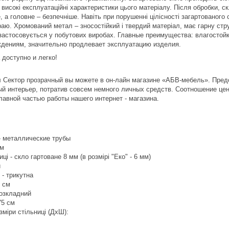
високі експлуатаційні характеристики цього матеріалу. Після обробки, ск
, а головне – безпечніше. Навіть при порушенні цілісності загартованого 
раю. Хромований метал – зносостійкий і твердий матеріал, має гарну стр
застосовується у побутових виробах. Главные преимущества: влагостойк
дениям, значительно продлевает эксплуатацию изделия.
 доступно и легко!
л Сектор прозрачный вы можете в он-лайн магазине «АБВ-мебель». Пред
й интерьер, потратив совсем немного личных средств. Соотношение цен
лавной частью работы нашего интернет - магазина.
- металлические трубы
ом
ці - скло гартоване 8 мм (в розмірі "Еко" - 6 мм)
й
 - трикутна
5 см
розкладний
75 см
зміри стільниці (ДхШ):