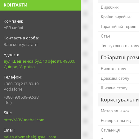
КОНТАКТИ
Виробник
Країна виробник
Гарантійний термін
АБВ меблі
Стан
Ваш консультант
Тип кухонного стол
Габаритні розм
вул. Шевченка буд.10 офіс 91, 49000,
Дніпро, Україна
Висота столу
Довжина столу
+380 (99) 212-89-19
Ширина столу
Vodafone
+380 (93) 539-92-38
Користувальни
life:)
Матеріал ніжок
http://ABV-mebel.com
Розмір стільниці
Стільниця
sales.abvmebel@gmail.com