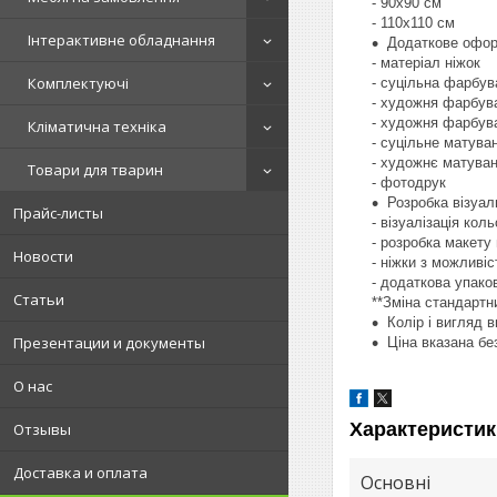
- 90х90 см
- 110х110 см
Інтерактивне обладнання
Додаткове офор
- матеріал ніжок
Комплектуючі
- суцільна фарбув
- художня фарбува
- художня фарбув
Кліматична техніка
- суцільне матува
- художнє матува
Товари для тварин
- фотодрук
Розробка візуал
Прайс-листы
- візуалізація кол
- розробка макету
Новости
- ніжки з можливі
- додаткова упако
Статьи
**Зміна стандартн
Колір і вигляд 
Презентации и документы
Ціна вказана бе
О нас
Характеристик
Отзывы
Доставка и оплата
Основні