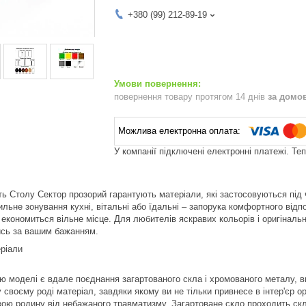
+380 (99) 212-89-19
повернення товару протягом 14 днів
за домо
У компанії підключені електронні платежі. Те
ість Столу Сектор прозорий гарантують матеріали, які застосовуються пі
льне зонування кухні, вітальні або їдальні – запорука комфортного відпо
е економиться вільне місце. Для любителів яскравих кольорів і оригіналь
ись за вашим бажанням.
ріали
ю моделі є вдале поєднання загартованого скла і хромованого металу, ви
у своєму роді матеріал, завдяки якому ви не тільки привнесе в інтер'єр о
вою родину від небажаного травматизму. Загартоване скло проходить скл