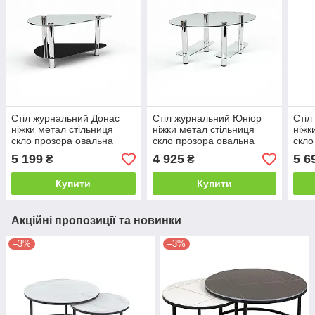
Стіл журнальний Донас
Стіл журнальний Юніор
Стіл
ніжки метал стільниця
ніжки метал стільниця
ніжк
скло прозора овальна
скло прозора овальна
скло
720х390х450 мм (БЦ-Стіл
650х450х450 мм (БЦ-Стіл
800х
5 199
4 925
5 6
₴
₴
TM)
TM)
TM)
Купити
Купити
Акційні пропозиції та новинки
–3%
–3%