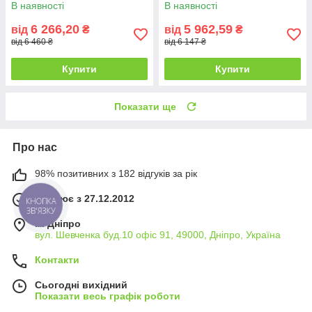
(Intarsio TM)
В наявності
В наявності
6 266,20
5 962,59
від
₴
від
₴
від 6 460 ₴
від 6 147 ₴
Купити
Купити
Показати ще
Про нас
98% позитивних з 182 відгуків за рік
Працює з 27.12.2012
КНОПКА
ЗВ'ЯЗКУ
м. Дніпро
вул. Шевченка буд.10 офіс 91, 49000, Дніпро, Україна
Контакти
Сьогодні вихідний
Показати весь графік роботи