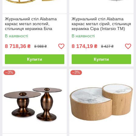
Журнальний стіл Alabama
Журнальний стіл Alabama
каркас метал золотий,
каркас метал сірий, стільниця
стільниця кераміка Біла
кераміка Сіра (Intarsio TM)
(Intarsio TM)
В наявності
В наявності
8 718,36
8 174,19
₴
₴
8 988 ₴
8 427 ₴
Купити
Купити
–3%
–3%