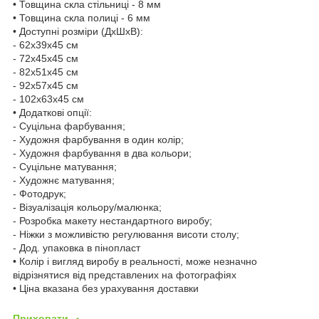
• Товщина скла стільниці - 8 мм
• Товщина скла полиці - 6 мм
• Доступні розміри (ДхШхВ):
- 62х39х45 см
- 72х45х45 см
- 82х51х45 см
- 92х57х45 см
- 102х63х45 см
• Додаткові опції:
- Суцільна фарбування;
- Художня фарбування в один колір;
- Художня фарбування в два кольори;
- Суцільне матування;
- Художнє матування;
- Фотодрук;
- Візуалізація кольору/малюнка;
- Розробка макету нестандартного виробу;
- Ніжки з можливістю регулювання висоти столу;
- Дод. упаковка в пінопласт
• Колір і вигляд виробу в реальності, може незначно
відрізнятися від представлених на фотографіях
• Ціна вказана без урахування доставки
Приховати