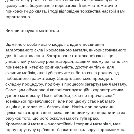
цьому сенсі безумовною перевагою. Її можна тематично
прикрасити до свята, і тоді відповідне торжества настрій вам
гарантовано.
Використовувані матеріали
Відмінною особливістю моделі є вдале поєднання
загартованого скла і хромованого металу, використовуваного
для її виготовлення. Загартоване (гартоване) скло - це
унікальний у своєму роді матеріал, завдяки якому ви не тільки
привнесе в інтер'єр оригінальність, доступну тільки для
скляних меблів, але і убезпечите себе та свою родину від
небажаного травматизму. Загартоване скло проходить
складну процедуру, подібну з процесом загартування металу.
Саме цим обумовлені високі експлуатаційні характеристики
даного матеріалу. Після обробки, скло не втрачає своєї
зовнішньої привабливості, але при цьому стає набагато
міцніше, а головне – безпечніше. Навіть при порушенні
цілісності загартованого скла, ви не ризикуєте поранитися за
рахунок того, що його осколки мають тупі краю.
Хромований метал – зносостійкий і твердий матеріал, має
гарну структуру сріблясто-блакитного кольору з приємним на