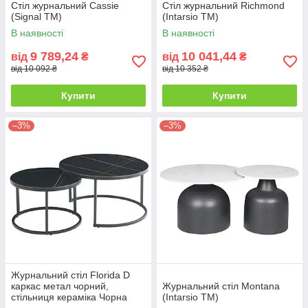
Стіл журнальний Cassie
Стіл журнальний Richmond
(Signal ТМ)
(Intarsio ТМ)
В наявності
В наявності
9 789,24
10 041,44
від
₴
від
₴
від 10 092 ₴
від 10 352 ₴
Купити
Купити
–3%
–3%
Журнальний стіл Florida D
каркас метал чорний,
Журнальний стіл Montana
стільниця кераміка Чорна
(Intarsio TM)