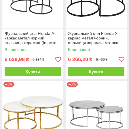
Журнальний стіл Florida А
Журнальний стіл Florida У
каркас метал чорний,
каркас метал чорний,
стільниця кераміка (Intarsio
стільниця кераміка матова
TM)
(Intarsio TM)
В наявності
В наявності
6 628,98
6 266,20
₴
₴
6 834 ₴
6 460 ₴
Купити
Купити
–3%
–3%