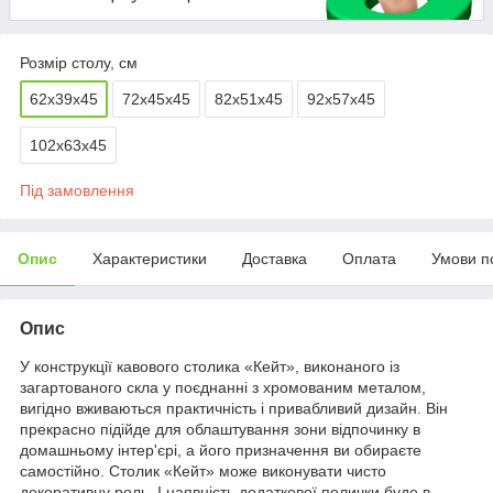
Розмір столу, см
62х39х45
72х45х45
82х51х45
92х57х45
102х63х45
Під замовлення
Опис
Характеристики
Доставка
Оплата
Умови п
Опис
У конструкції кавового столика «Кейт», виконаного із
загартованого скла у поєднанні з хромованим металом,
вигідно вживаються практичність і привабливий дизайн. Він
прекрасно підійде для облаштування зони відпочинку в
домашньому інтер'єрі, а його призначення ви обираєте
самостійно. Столик «Кейт» може виконувати чисто
декоративну роль. І наявність додаткової полички буде в