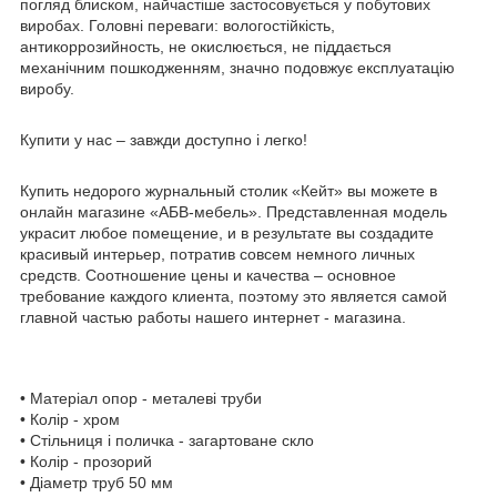
погляд блиском, найчастіше застосовується у побутових
виробах. Головні переваги: вологостійкість,
антикоррозийность, не окислюється, не піддається
механічним пошкодженням, значно подовжує експлуатацію
виробу.
Купити у нас – завжди доступно і легко!
Купить недорого журнальный столик «Кейт» вы можете в
онлайн магазине «АБВ-мебель». Представленная модель
украсит любое помещение, и в результате вы создадите
красивый интерьер, потратив совсем немного личных
средств. Соотношение цены и качества – основное
требование каждого клиента, поэтому это является самой
главной частью работы нашего интернет - магазина.
• Матеріал опор - металеві труби
• Колір - хром
• Стільниця і поличка - загартоване скло
• Колір - прозорий
• Діаметр труб 50 мм