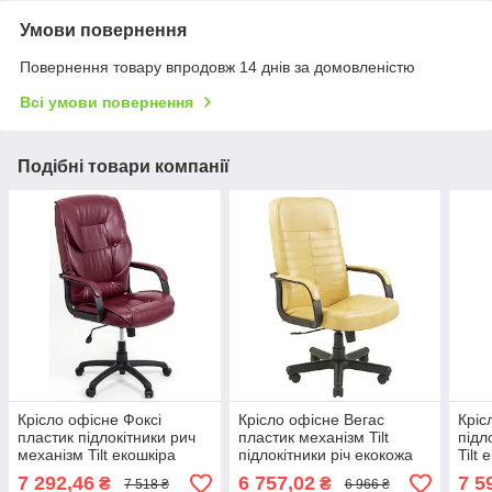
Умови повернення
Повернення товару впродовж 14 днів за домовленістю
Всі умови повернення
Подібні товари компанії
Крісло офісне Фоксі
Крісло офісне Вегас
Кріс
пластик підлокітники рич
пластик механізм Tilt
підл
механізм Tilt екошкіра
підлокітники річ екокожа
Tilt
Флай-2223 (Richman ТМ)
Титан Голд Беж (Richman
(Ric
7 292,46
6 757,02
7 5
₴
₴
7 518 ₴
6 966 ₴
ТМ)