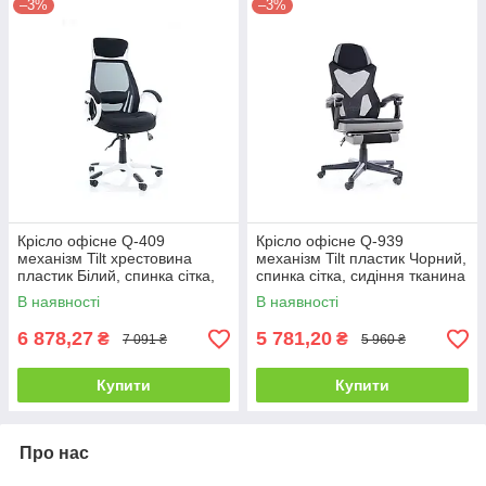
–3%
–3%
Крісло офісне Q-409
Крісло офісне Q-939
механізм Tilt хрестовина
механізм Tilt пластик Чорний,
пластик Білий, спинка сітка,
спинка сітка, сидіння тканина
сидіння тканина Чорна
Чорна/Сіра (Signal ТМ)
В наявності
В наявності
(Signal ТМ)
6 878,27
5 781,20
₴
₴
7 091 ₴
5 960 ₴
Купити
Купити
Про нас