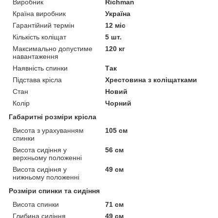
Виробник
Richman
Країна виробник
Україна
Гарантійний термін
12 міс
Кількість коліщат
5 шт.
Максимально допустиме
120 кг
навантаження
Наявність спинки
Так
Підстава крісла
Хрестовина з коліщатками
Стан
Новий
Колір
Чорний
Габаритні розміри крісла
Висота з урахуванням
105 см
спинки
Висота сидіння у
56 см
верхньому положенні
Висота сидіння у
49 см
нижньому положенні
Розміри спинки та сидіння
Висота спинки
71 см
Глибина сидіння
49 см