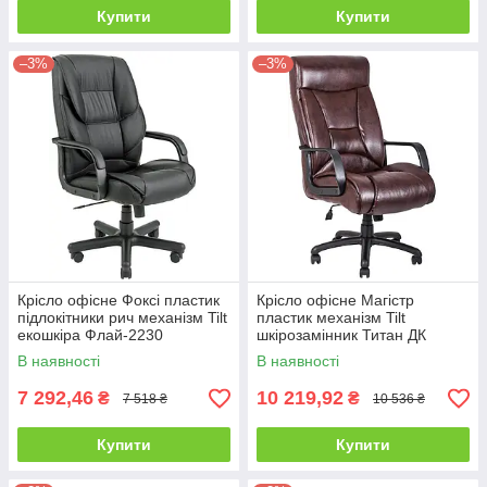
Купити
Купити
–3%
–3%
Крісло офісне Фоксі пластик
Крісло офісне Магістр
підлокітники рич механізм Tilt
пластик механізм Tilt
екошкіра Флай-2230
шкірозамінник Титан ДК
(Richman ТМ)
Браун (Richman ТМ)
В наявності
В наявності
7 292,46
10 219,92
₴
₴
7 518 ₴
10 536 ₴
Купити
Купити