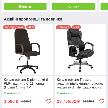
Купити
Купити
Акційні пропозиції та новинки
Топ продажів
–8%
Новинка
–3%
Крісло офісне Diplomat kd tilt
Крісло офісне Преміо
PL64 тканина С-11 чорна
пластик підлокітники пластик
(Новий Стиль ТМ)
механізм Anyfix шкіра чорна
(Richman ТМ)
В наявності
В наявності
3 680
28 756,62
₴
₴
4 000 ₴
29 646 ₴