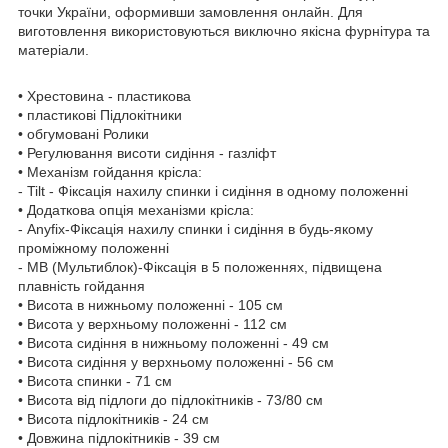
точки України, оформивши замовлення онлайн. Для
виготовлення використовуються виключно якісна фурнітура та
матеріали.
• Хрестовина - пластикова
• пластикові Підлокітники
• обгумовані Ролики
• Регулювання висоти сидіння - газліфт
• Механізм гойдання крісла:
- Tilt - Фіксація нахилу спинки і сидіння в одному положенні
• Додаткова опція механізми крісла:
- Anyfix-Фіксація нахилу спинки і сидіння в будь-якому
проміжному положенні
- МВ (Мультиблок)-Фіксація в 5 положеннях, підвищена
плавність гойдання
• Висота в нижньому положенні - 105 см
• Висота у верхньому положенні - 112 см
• Висота сидіння в нижньому положенні - 49 см
• Висота сидіння у верхньому положенні - 56 см
• Висота спинки - 71 см
• Висота від підлоги до підлокітників - 73/80 см
• Висота підлокітників - 24 см
• Довжина підлокітників - 39 см