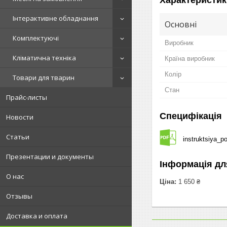
Інтерактивне обладнання
Основні
Комплектуючі
Виробник
Кліматична техніка
Країна виробник
Колір
Товари для тварин
Стан
Прайс-листы
Специфікація
Новости
Статьи
instruktsiya_p
Презентации и документы
Інформація дл
О нас
Ціна:
1 650 ₴
Отзывы
Доставка и оплата