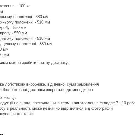
аження – 100 кг
мм
жньому положенні - 380 мм
рхньому положенні - 510 мм
иробу - 550 мм
виробу - 550 мм
іднятому положенні - 510 мм
пущеному положенні - 380 мм
40 мм
40 мм
якими можна зробити платну доставку:
ка логістикою виробника, від певної суми замовлення
и безкоштовної доставки зверніться до менеджера
12 місяців
продукції на складі постачальника термін виготовлення складає 7 - 10 роб
робу в реальності, може незначно відрізнятися від фотографій
рахування доставки
и