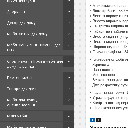
Меблі для кухні
• Максимальне навант
• Діаметр бази - 550 
Дзеркала
• Висота виробу в ни
• Висота виробу у ве
Декор для дому
• Габаритна ширина в
• Габаритна глибина 
Меблі Дитячі для дому
• Висота сидіння у п
• Висота сидіння в о
Меблі Дошкільні, Шкільні, для
• Ширина сидіння - 3
ВНЗ
• Глибина сидіння - 3
• Кур'єрські служби 
Спортивна та Ігрова меблі для
- Укрпошта
дому та вулиці
- Нова пошта
- Міст експрес
Плетені меблі
- Безкоштовна достав
- Для розрахунку сум
Товари для дачі
• Гарантійний термін 
• У разі відсутності 
Меблі для вулиці
• Колір та вигляд ви
антивандальні
• Ціна вказана без у
М'які меблі
Меблі на замовлення
Характеристик