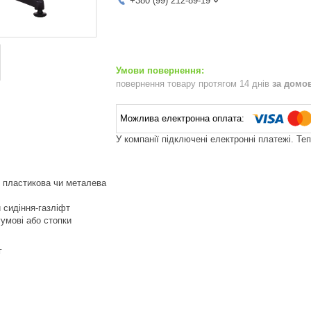
+380 (99) 212-89-19
повернення товару протягом 14 днів
за домо
У компанії підключені електронні платежі. Те
р пластикова чи металева
 сидіння-газліфт
гумові або стопки
г