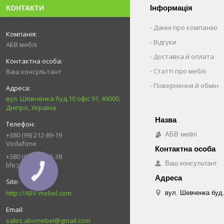
Інформація
КОНТАКТИ
Данні про компанію
Відгуки
АБВ меблі
Доставка й оплата
Статті про меблі
Ваш консультант
Повернення й обмін
вул. Шевченка буд.10 офіс 91, 49000,
Дніпро, Україна
АБВ меблі
+380 (99) 212-89-19
Vodafone
+380 (93) 539-92-38
Ваш консультант
life:)
КНОПКА
ЗВ'ЯЗКУ
http://ABV-mebel.com
вул. Шевченка буд.
sales.abvmebel@gmail.com