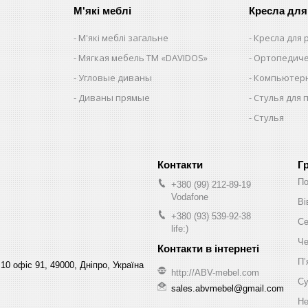
М'які меблі
Кресла для
М'які меблі загальне
Кресла для
Мягкая мебель ТМ «DAVIDOS»
Ортопедиче
Угловые диваны
Компьютерн
Диваны прямые
Стулья для 
Стулья
Г
По
+380 (99) 212-89-19
Vodafone
Ві
+380 (93) 539-92-38
Се
life:)
Че
Пʼ
10 офіс 91, 49000, Дніпро, Україна
http://ABV-mebel.com
Су
sales.abvmebel@gmail.com
Не