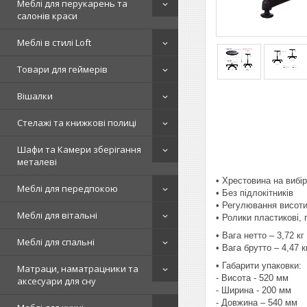
Меблі для перукарень та
салонів краси
Меблі в стилі Loft
Товари для геймерів
Вішалки
Стелажі та книжкові полиці
Шафи та Камери зберігання
металеві
• Хрестовина на вибі
Меблі для передпокою
• Без підлокітників
• Регулювання висоти
Меблі для вітальні
• Ролики пластикові, 
• Вага нетто – 3,72 кг
Меблі для спальні
• Вага брутто – 4,47 к
• Габарити упаковки:
Матраци, наматрацники та
- Висота - 520 мм
аксесуари для сну
- Ширина - 200 мм
- Довжина – 540 мм