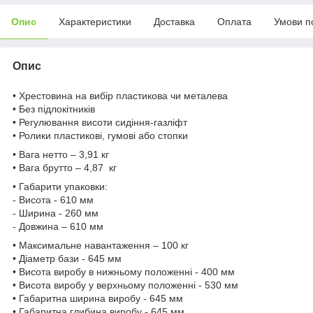
Опис
Характеристики
Доставка
Оплата
Умови п
Опис
• Хрестовина на вибір пластикова чи металева
• Без підлокітників
• Регулювання висоти сидіння-газліфт
• Ролики пластикові, гумові або стопки
• Вага нетто – 3,91 кг
• Вага брутто – 4,87 кг
• Габарити упаковки:
- Висота - 610 мм
- Ширина - 260 мм
- Довжина – 610 мм
• Максимальне навантаження – 100 кг
• Діаметр бази - 645 мм
• Висота виробу в нижньому положенні - 400 мм
• Висота виробу у верхньому положенні - 530 мм
• Габаритна ширина виробу - 645 мм
• Габаритна глибина виробу - 645 мм