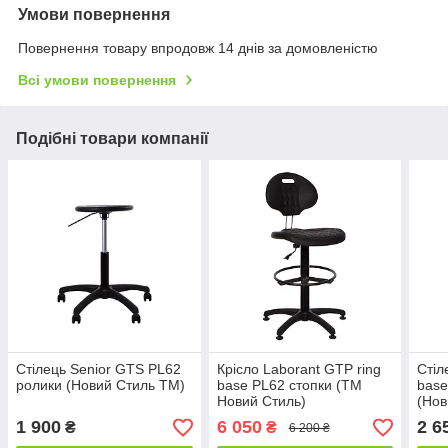
Умови повернення
Повернення товару впродовж 14 днів за домовленістю
Всі умови повернення
Подібні товари компанії
Стілець Senior GTS PL62
Крісло Laborant GTP ring
Стіл
ролики (Новий Стиль ТМ)
base PL62 стопки (ТМ
base
Новий Стиль)
(Нов
1 900
6 050
2 6
₴
₴
6 200 ₴