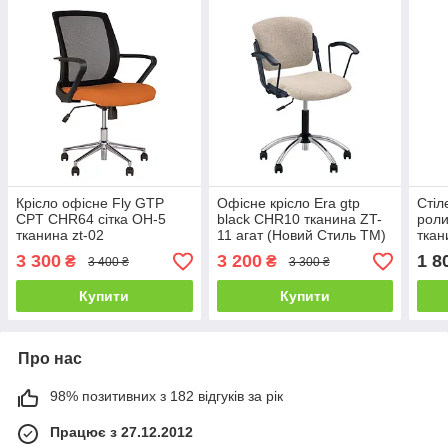
Крісло офісне Fly GTP
Офісне крісло Era gtp
Стіл
CPT CHR64 сітка OH-5
black CHR10 тканина ZT-
роли
тканина zt-02
11 агат (Новий Стиль ТМ)
ткан
помаранчева (Новий
пома
3 300
3 200
1 8
₴
₴
3 400 ₴
3 300 ₴
Стиль ТМ)
Стил
Купити
Купити
Про нас
98% позитивних з 182 відгуків за рік
Працює з 27.12.2012