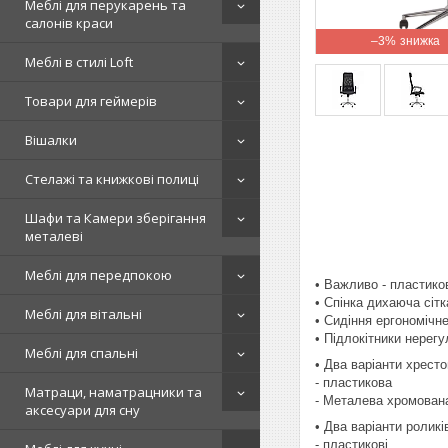
Меблі для перукарень та
салонів краси
–3%
Меблі в стилі Loft
Товари для геймерів
Вішалки
Стелажі та книжкові полиці
Шафи та Камери зберігання
металеві
Меблі для передпокою
• Важливо - пластико
• Спінка дихаюча сіт
Меблі для вітальні
• Сидіння ергономічне
• Підлокітники нерегу
Меблі для спальні
• Два варіанти хресто
- пластикова
Матраци, наматрацники та
- Металева хромован
аксесуари для сну
• Два варіанти роликі
- пластикові