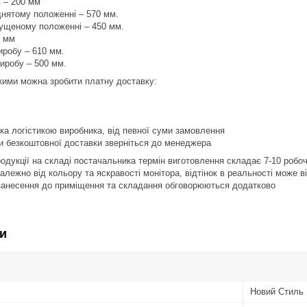
в – 200 мм
іднятому положенні – 570 мм.
пущеному положенні – 450 мм.
0 мм
иробу – 610 мм.
виробу – 500 мм.
якими можна зробити платну доставку:
ка логістикою виробника, від певної суми замовлення
и безкоштовної доставки зверніться до менеджера
продукції на складі постачальника термін виготовлення складає 7-10 роб
залежно від кольору та яскравості монітора, відтінок в реальності може 
 занесення до приміщення та складання обговорюються додатково
и
Новий Стиль