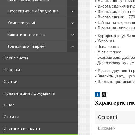
• Висота підлокітникі
• Висота сидіння в п
Інтерактивне обладнання
• Висота сидіння в о
• Висота спинки – 77
Комплектуючі
• Габаритна ширина в
• Габаритна глибина 
Кліматична техніка
• Кур'єрські служби 
- Укрпошта
Товари для тварин
- Нова пошта
- Міст експрес
- Безкоштовна достав
Прайс-листы
- Для розрахунку сум
Новости
• У разі відсутності 
• Зверніть увагу, що 
Статьи
• Вартість доставки,
Презентации и документы
Характеристик
О нас
Основні
Отзывы
Доставка и оплата
Виробник