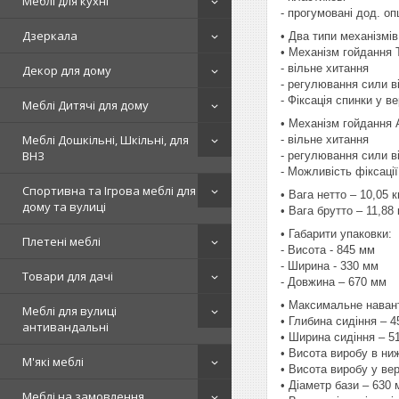
Меблі для кухні
- прогумовані дод. оп
Дзеркала
• Два типи механізмів
• Механізм гойдання Ti
- вільне хитання
Декор для дому
- регулювання сили в
- Фіксація спинки у 
Меблі Дитячі для дому
• Механізм гойдання A
Меблі Дошкільні, Шкільні, для
- вільне хитання
ВНЗ
- регулювання сили в
- Можливість фіксації
Спортивна та Ігрова меблі для
• Вага нетто – 10,05 к
дому та вулиці
• Вага брутто – 11,88 
• Габарити упаковки:
Плетені меблі
- Висота - 845 мм
- Ширина - 330 мм
Товари для дачі
- Довжина – 670 мм
• Максимальне навант
Меблі для вулиці
• Глибина сидіння – 
антивандальні
• Ширина сидіння – 5
• Висота виробу в ни
М'які меблі
• Висота виробу у ве
• Діаметр бази – 630
Меблі на замовлення