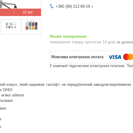
+380 (99) 212-89-19
32 дні
повернення товару протягом 14 днів
за домо
У компанії підключені електронні платежі. Те
вий кожух, який закриває газліфт, не передбачений заводом-виробником.
ка OHIO
 м'яке оббите
льовані
вин:
а
в: