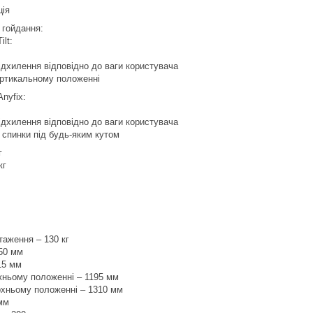
ція
 гойдання:
lt:
ідхилення відповідно до ваги користувача
вертикальному положенні
nyfix:
ідхилення відповідно до ваги користувача
 спинки під будь-яким кутом
г
кг
аження – 130 кг
450 мм
15 мм
жньому положенні – 1195 мм
рхньому положенні – 1310 мм
 мм