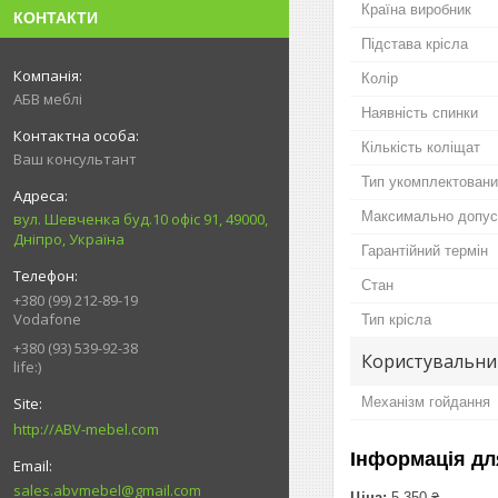
Країна виробник
КОНТАКТИ
Підстава крісла
Колір
АБВ меблі
Наявність спинки
Кількість коліщат
Ваш консультант
Тип укомплектовани
Максимально допус
вул. Шевченка буд.10 офіс 91, 49000,
Дніпро, Україна
Гарантійний термін
Стан
+380 (99) 212-89-19
Vodafone
Тип крісла
+380 (93) 539-92-38
Користувальни
life:)
Механізм гойдання
http://ABV-mebel.com
Інформація дл
sales.abvmebel@gmail.com
Ціна:
5 350 ₴