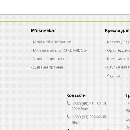
М'які меблі
Кресла для
М'які меблі загальне
Кресла для
Мягкая мебель ТМ «DAVIDOS»
Ортопедиче
Угловые диваны
Компьютерн
Диваны прямые
Стулья для 
Стулья
Г
По
+380 (99) 212-89-19
Vodafone
Ві
+380 (93) 539-92-38
Се
life:)
Че