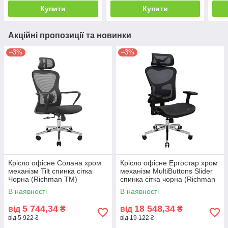
Купити
Купити
Акційні пропозиції та новинки
–3%
–3%
Крісло офісне Солана хром
Крісло офісне Ергостар хром
механізм Tilt спинка сітка
механізм MultiButtons Slider
Чорна (Richman ТМ)
спинка сітка чорна (Richman
ТМ)
В наявності
В наявності
5 744,34
18 548,34
від
₴
від
₴
від 5 922 ₴
від 19 122 ₴