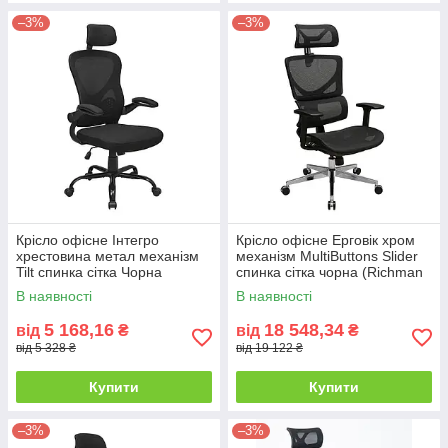
–3%
–3%
Крісло офісне Інтегро
Крісло офісне Ерговік хром
хрестовина метал механізм
механізм MultiButtons Slider
Tilt спинка сітка Чорна
спинка сітка чорна (Richman
(Richman ТМ)
ТМ)
В наявності
В наявності
5 168,16
18 548,34
від
₴
від
₴
від 5 328 ₴
від 19 122 ₴
Купити
Купити
–3%
–3%