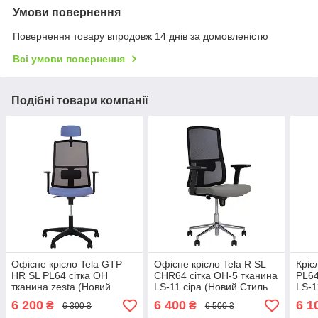
Умови повернення
Повернення товару впродовж 14 днів за домовленістю
Всі умови повернення
Подібні товари компанії
Офісне крісло Tela GTP
Офісне крісло Tela R SL
Кріс
HR SL PL64 сітка ОН
CHR64 сітка OH-5 тканина
PL64
тканина zesta (Новий
LS-11 сіра (Новий Стиль
LS-1
Стиль ТМ)
ТМ)
ТМ)
6 200
6 400
6 1
₴
₴
6 300 ₴
6 500 ₴