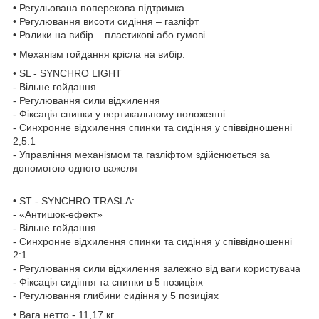
• Регульована поперекова підтримка
• Регулювання висоти сидіння – газліфт
• Ролики на вибір – пластикові або гумові
• Механізм гойдання крісла на вибір:
• SL - SYNCHRO LIGHT
- Вільне гойдання
- Регулювання сили відхилення
- Фіксація спинки у вертикальному положенні
- Синхронне відхилення спинки та сидіння у співвідношенні
2,5:1
- Управління механізмом та газліфтом здійснюється за
допомогою одного важеля
• ST - SYNCHRO TRASLA:
- «Антишок-ефект»
- Вільне гойдання
- Синхронне відхилення спинки та сидіння у співвідношенні
2:1
- Регулювання сили відхилення залежно від ваги користувача
- Фіксація сидіння та спинки в 5 позиціях
- Регулювання глибини сидіння у 5 позиціях
• Вага нетто - 11,17 кг