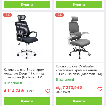
Купити
Купити
–3%
–3%
Крісло офісне Скайлайн
Крісло офісне Бласт хром
хрестовина хром механізм
механізм Deep Tilt спинка
Tilt спинка сітка (Richman ТМ)
сітка чорна (Richman ТМ)
В наявності
В наявності
7 373,94
від
₴
4 114,74
₴
4 242 ₴
від 7 602 ₴
Купити
Купити