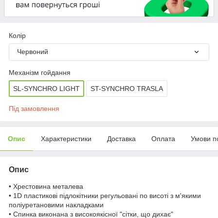
Колір
Червоний
Механізм гойдання
SL-SYNCHRO LIGHT
ST-SYNCHRO TRASLA
Під замовлення
Опис
Характеристики
Доставка
Оплата
Умови п
Опис
• Хрестовина металева
• 1D пластикові підлокітники регульовані по висоті з м'якими
поліуретановими накладками
• Спинка виконана з високоякісної "сітки, що дихає"