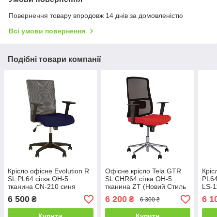
Повернення товару впродовж 14 днів за домовленістю
Всі умови повернення
Подібні товари компанії
Крісло офісне Evolution R
Офісне крісло Tela GTR
Кріс
SL PL64 сітка OH-5
SL CHR64 сітка OH-5
PL64
тканина CN-210 синя
тканина ZT (Новий Стиль
LS-1
(Новий Стиль ТМ)
ТМ)
ТМ)
6 500
6 200
6 1
₴
₴
6 300 ₴
Купити
Купити