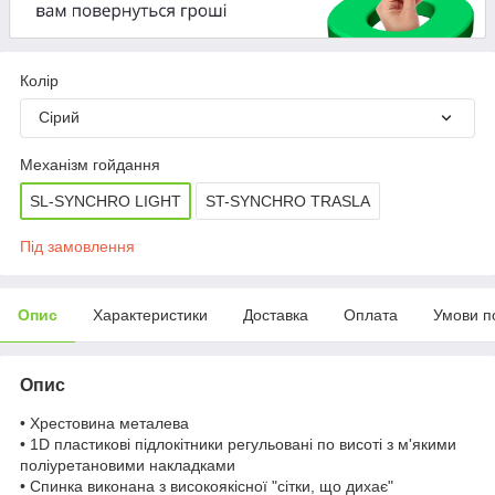
Колір
Сірий
Механізм гойдання
SL-SYNCHRO LIGHT
ST-SYNCHRO TRASLA
Під замовлення
Опис
Характеристики
Доставка
Оплата
Умови п
Опис
• Хрестовина металева
• 1D пластикові підлокітники регульовані по висоті з м'якими
поліуретановими накладками
• Спинка виконана з високоякісної "сітки, що дихає"