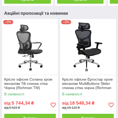
Акційні пропозиції та новинки
–3%
–3%
Крісло офісне Солана хром
Крісло офісне Ергостар хром
механізм Tilt спинка сітка
механізм MultiButtons Slider
Чорна (Richman ТМ)
спинка сітка чорна (Richman
ТМ)
В наявності
В наявності
5 744,34
18 548,34
від
₴
від
₴
від 5 922 ₴
від 19 122 ₴