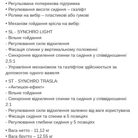
• Регульована поперекова підтримка
• Регулювання висоти сидіння – газліфт
• Ролики на вибір – пластикові або гумові
• Механізм гойдання крісла на вибір:
• SL - SYNCHRO LIGHT
- Вільне гойдання
- Регулювання сили відхилення
- Фіксація спинки у вертикальному положенні
- Синхронне відхилення спинки та сидіння у співвідношенні
2,5:1
- Управління механізмом та газліфтом здійснюється за
допомогою одного важеля
• ST - SYNCHRO TRASLA:
- «Антишок-ефект»
- Вільне гойдання
- Синхронне відхилення спинки та сидіння у співвідношенні
2:1
- Регулювання сили відхилення залежно від ваги користувача
- Фіксація сидіння та спинки в 5 позиціях
- Регулювання глибини сидіння у 5 позиціях
• Вага нетто - 11,12 кг
• Вага брутто – 12,55 кг