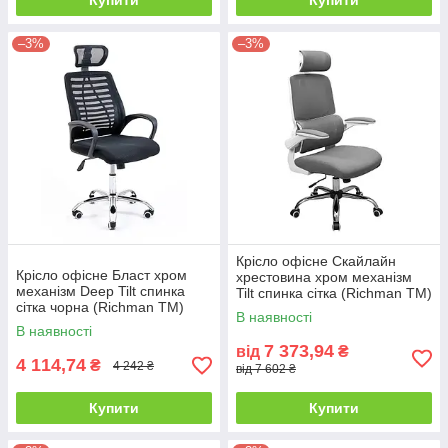
Купити
Купити
–3%
–3%
Крісло офісне Скайлайн
Крісло офісне Бласт хром
хрестовина хром механізм
механізм Deep Tilt спинка
Tilt спинка сітка (Richman ТМ)
сітка чорна (Richman ТМ)
В наявності
В наявності
7 373,94
від
₴
4 114,74
₴
4 242 ₴
від 7 602 ₴
Купити
Купити