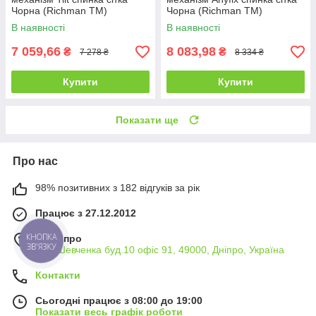
Чорна (Richman ТМ)
Чорна (Richman ТМ)
В наявності
В наявності
7 059,66
8 083,98
₴
₴
7 278 ₴
8 334 ₴
Купити
Купити
Показати ще
Про нас
98% позитивних з 182 відгуків за рік
Працює з 27.12.2012
КНОПКА
м. Дніпро
ЗВ'ЯЗКУ
вул. Шевченка буд.10 офіс 91, 49000, Дніпро, Україна
Контакти
Сьогодні працює з 08:00 до 19:00
Показати весь графік роботи