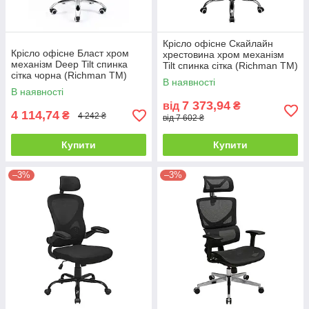
Крісло офісне Скайлайн
Крісло офісне Бласт хром
хрестовина хром механізм
механізм Deep Tilt спинка
Tilt спинка сітка (Richman ТМ)
сітка чорна (Richman ТМ)
В наявності
В наявності
7 373,94
від
₴
4 114,74
₴
4 242 ₴
від 7 602 ₴
Купити
Купити
–3%
–3%