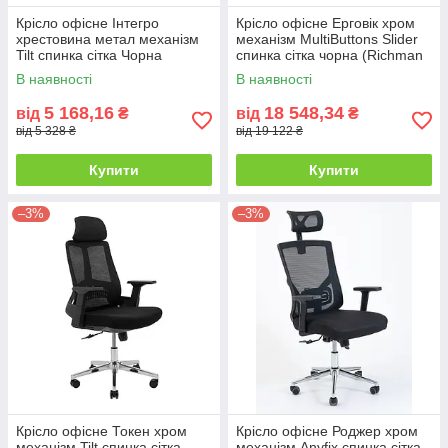
Крісло офісне Інтегро
Крісло офісне Ерговік хром
хрестовина метал механізм
механізм MultiButtons Slider
Tilt спинка сітка Чорна
спинка сітка чорна (Richman
(Richman ТМ)
ТМ)
В наявності
В наявності
5 168,16
18 548,34
від
₴
від
₴
від 5 328 ₴
від 19 122 ₴
Купити
Купити
–3%
–3%
Крісло офісне Токен хром
Крісло офісне Роджер хром
механізм Tilt спинка сітка
механізм Anyfix спинка сітка