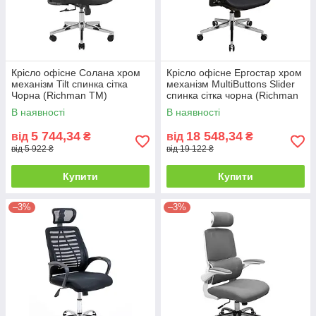
Крісло офісне Солана хром
Крісло офісне Ергостар хром
механізм Tilt спинка сітка
механізм MultiButtons Slider
Чорна (Richman ТМ)
спинка сітка чорна (Richman
ТМ)
В наявності
В наявності
5 744,34
18 548,34
від
₴
від
₴
від 5 922 ₴
від 19 122 ₴
Купити
Купити
–3%
–3%