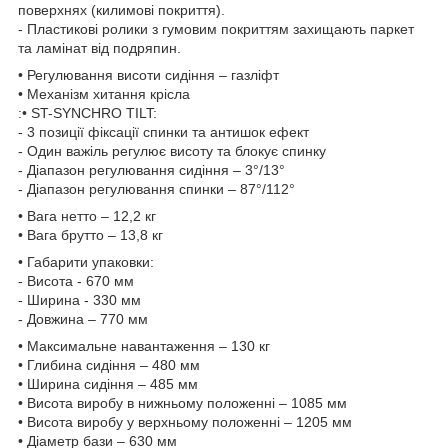
поверхнях (килимові покриття).
- Пластикові ролики з гумовим покриттям захищають паркет
та ламінат від подряпин.
• Регулювання висоти сидіння – газліфт
• Механізм хитання крісла
:• ST-SYNCHRO TILT:
- 3 позиції фіксації спинки та антишок ефект
- Один важіль регулює висоту та блокує спинку
- Діапазон регулювання сидіння – 3°/13°
- Діапазон регулювання спинки – 87°/112°
• Вага нетто – 12,2 кг
• Вага брутто – 13,8 кг
• Габарити упаковки:
- Висота - 670 мм
- Ширина - 330 мм
- Довжина – 770 мм
• Максимальне навантаження – 130 кг
• Глибина сидіння – 480 мм
• Ширина сидіння – 485 мм
• Висота виробу в нижньому положенні – 1085 мм
• Висота виробу у верхньому положенні – 1205 мм
• Діаметр бази – 630 мм