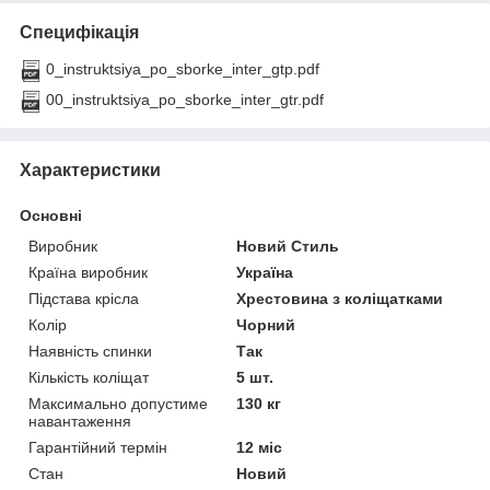
Специфікація
0_instruktsiya_po_sborke_inter_gtp.pdf
00_instruktsiya_po_sborke_inter_gtr.pdf
Характеристики
Основні
Виробник
Новий Стиль
Країна виробник
Україна
Підстава крісла
Хрестовина з коліщатками
Колір
Чорний
Наявність спинки
Так
Кількість коліщат
5 шт.
Максимально допустиме
130 кг
навантаження
Гарантійний термін
12 міс
Стан
Новий