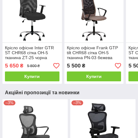
Крісло офісне Inter GTR
Крісло офісне Frank GTP
Кріс
ST CHR68 сітка OH-5
tilt CHR68 сітка OH-5
ST C
тканина ZT-25 чорна
тканина PN-03 бежева
ткан
(Новий Стиль ТМ)
(Новий Стиль ТМ)
(Нов
5 650
5 500
5 5
₴
₴
5 800 ₴
Купити
Купити
Акційні пропозиції та новинки
–3%
–3%