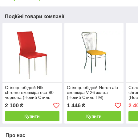
Подібні товари компанії
Стілець обідній NIk
Стілець обідній Neron alu
Стіл
chrome екошкіра eco-90
екошкіра V-26 жовта
chro
червона (Новий Стиль
(Новий Стиль ТМ)
(Нов
ТМ)
2 100
1 446
2 4
₴
₴
Купити
Купити
Про нас