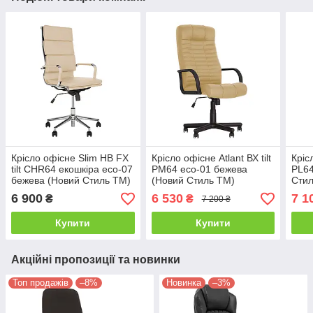
Крісло офісне Slim HB FX
Крісло офісне Atlant ВХ tilt
Крісл
tilt CHR64 екошкіра eco-07
PM64 eco-01 бежева
PL64
бежева (Новий Стиль ТМ)
(Новий Стиль ТМ)
Стил
6 900
6 530
7 1
₴
₴
7 200 ₴
Купити
Купити
Акційні пропозиції та новинки
Топ продажів
–8%
Новинка
–3%