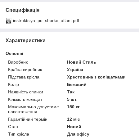
Специфікація
instruktsiya_po_sborke_atlant.pdf
Характеристики
Основні
Виробник
Новий Стиль
Країна виробник
Україна
Підстава крісла
Хрестовина з коліщатками
Колір
Бежевий
Наявність спинки
Так
Кількість коліщат
5 шт.
Максимально допустиме
150 кг
навантаження
Гарантійний термін
12 міс
Стан
Новий
Тип крісла
Для офісу