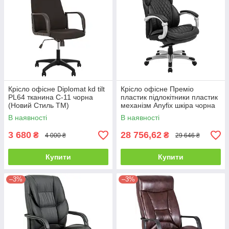
Крісло офісне Diplomat kd tilt
Крісло офісне Преміо
PL64 тканина С-11 чорна
пластик підлокітники пластик
(Новий Стиль ТМ)
механізм Anyfix шкіра чорна
(Richman ТМ)
В наявності
В наявності
3 680
28 756,62
₴
₴
4 000 ₴
29 646 ₴
Купити
Купити
–3%
–3%