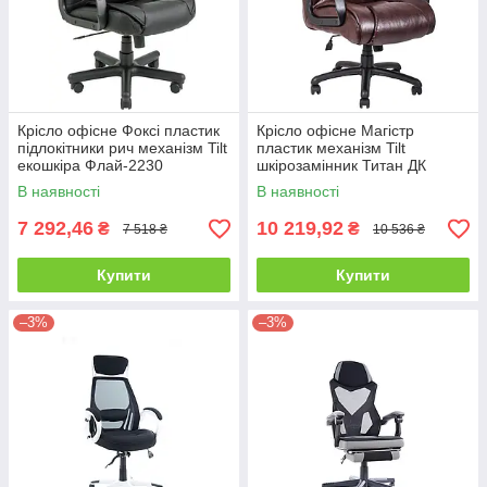
Крісло офісне Фоксі пластик
Крісло офісне Магістр
підлокітники рич механізм Tilt
пластик механізм Tilt
екошкіра Флай-2230
шкірозамінник Титан ДК
(Richman ТМ)
Браун (Richman ТМ)
В наявності
В наявності
7 292,46
10 219,92
₴
₴
7 518 ₴
10 536 ₴
Купити
Купити
–3%
–3%