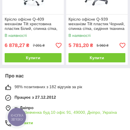
Крісло офісне Q-409
Крісло офісне Q-939
механізм Tilt хрестовина
механізм Tilt пластик Чорний,
пластик Білий, спинка сітка,
спинка сітка, сидіння тканина
сидіння тканина Чорна
Чорна/Сіра (Signal ТМ)
В наявності
В наявності
(Signal ТМ)
6 878,27
5 781,20
₴
₴
7 091 ₴
5 960 ₴
Купити
Купити
Про нас
98% позитивних з 182 відгуків за рік
Працює з 27.12.2012
м. Дніпро
вул. Шевченка буд.10 офіс 91, 49000, Дніпро, Україна
КНОПКА
ЗВ'ЯЗКУ
Контакти