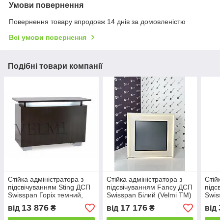
Умови повернення
Повернення товару впродовж 14 днів за домовленістю
Всі умови повернення
Подібні товари компанії
Стійка адміністратора з
Стійка адміністратора з
Стій
підсвічуванням Sting ДСП
підсвічуванням Fancy ДСП
підс
Swisspan Горіх темний,
Swisspan Білий (Velmi TM)
Swis
фасадна частина матове
13 876
17 176
від
₴
від
₴
від
скло (Velmi TM)