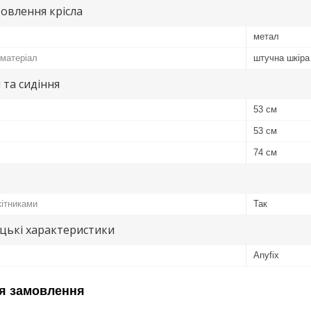
овлення крісла
метал
матеріал
штучна шкіра 
 та сидіння
53 см
53 см
74 см
кітниками
Так
цькі характеристики
Anyfix
я замовлення