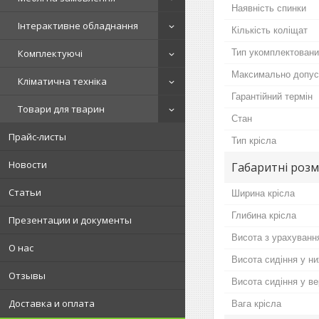
Наявність спинки
Інтерактивне обладнання
Кількість коліщат
Тип укомплектовани
Комплектуючі
Максимально допус
Кліматична техніка
Гарантійний термін
Товари для тварин
Стан
Прайс-листы
Тип крісла
Новости
Габаритні розм
Статьи
Ширина крісла
Глибина крісла
Презентации и документы
Висота з урахуванн
О нас
Висота сидіння у н
Отзывы
Висота сидіння у в
Доставка и оплата
Вага крісла