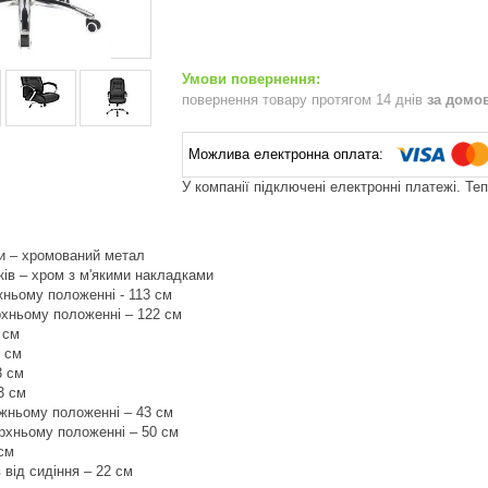
повернення товару протягом 14 днів
за домо
У компанії підключені електронні платежі. Те
и – хромований метал
ків – хром з м'якими накладками
жньому положенні - 113 см
рхньому положенні – 122 см
 см
5 см
3 см
3 см
ижньому положенні – 43 см
ерхньому положенні – 50 см
 см
в від сидіння – 22 см