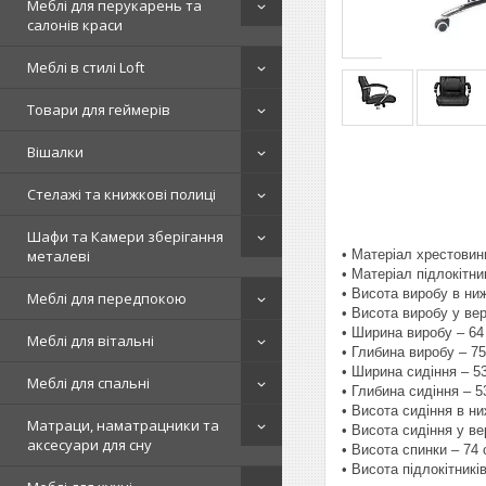
Меблі для перукарень та
салонів краси
Меблі в стилі Loft
Товари для геймерів
Вішалки
Стелажі та книжкові полиці
Шафи та Камери зберігання
• Матеріал хрестовин
металеві
• Матеріал підлокітни
• Висота виробу в ни
Меблі для передпокою
• Висота виробу у ве
• Ширина виробу – 64
Меблі для вітальні
• Глибина виробу – 7
• Ширина сидіння – 5
Меблі для спальні
• Глибина сидіння – 5
• Висота сидіння в н
Матраци, наматрацники та
• Висота сидіння у в
аксесуари для сну
• Висота спинки – 74
• Висота підлокітникі