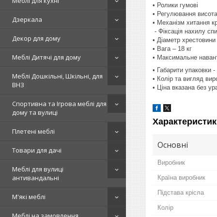
Меблі для кухні
• Ролики гумові
• Регулювання висота
Дзеркала
• Механізм хитання кр
- Фіксація нахилу сп
Декор для дому
• Діаметр хрестовини
• Вага – 18 кг
Меблі Дитячі для дому
• Максимальне навант
• Габарити упаковки 
Меблі Дошкільні, Шкільні, для
• Колір та вигляд ви
ВНЗ
• Ціна вказана без у
Спортивна та Ігрова меблі для
дому та вулиці
Характеристик
Плетені меблі
Основні
Товари для дачі
Виробник
Меблі для вулиці
антивандальні
Країна виробник
Підстава крісла
М'які меблі
Колір
Меблі на замовлення