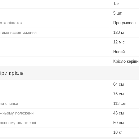
Так
5 шт.
х коліщаток
Прогумовані
тиме навантаження
120 кг
12 міс
Новий
Крісло керівн
іри крісла
64 см
75 см
ям спинки
113 см
ижньому положенні
43 см
ерхньому положенні
50 см
18 кг