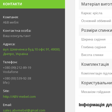
Матеріал вигот
КОНТАКТИ
Каркас крісла
Основний оббивний 
АБВ меблі
Розміри спинки
Ваш консультант
Ширина сидіння
Глибина сидіння
вул. Шевченка буд.10 офіс 91, 49000,
Дніпро, Україна
Висота спинки
Комплектація
+380 (99) 212-89-19
Vodafone
Комплектація підло
+380 (93) 539-92-38
Користувальни
life:)
Механізм гойдання
http://ABV-mebel.com
Інформація дл
sales.abvmebel@gmail.com