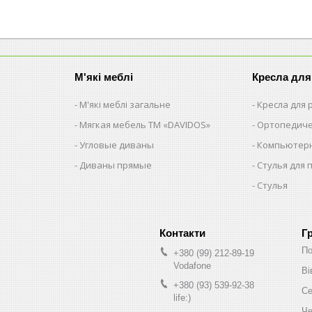
М'які меблі
Кресла для
М'які меблі загальне
Кресла для
Мягкая мебель ТМ «DAVIDOS»
Ортопедиче
Угловые диваны
Компьютерн
Диваны прямые
Стулья для 
Стулья
Г
По
+380 (99) 212-89-19
Vodafone
Ві
+380 (93) 539-92-38
Се
life:)
Че