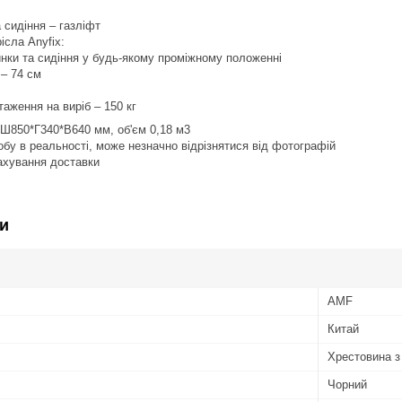
 сидіння – газліфт
ісла Anyfix:
инки та сидіння у будь-якому проміжному положенні
 – 74 см
аження на виріб – 150 кг
- Ш850*Г340*В640 мм, об'єм 0,18 м3
робу в реальності, може незначно відрізнятися від фотографій
рахування доставки
и
AMF
Китай
Хрестовина з
Чорний