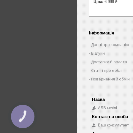
Ціна:
6 999 ₴
Інформація
Данні про компанію
Відгуки
Доставка й оплата
Статті про меблі
Повернення й обмін
АБВ меблі
КНОПКА
ЗВ'ЯЗКУ
Ваш консультант